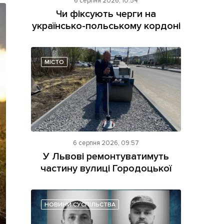
6 серпня 2026, 10:54
Чи фіксують черги на
українсько-польському кордоні
МІСТО
ама на сайті
і
6 серпня 2026, 09:57
У Львові ремонтуватимуть
частину вулиці Городоцької
НОВИНИ СУСПІЛЬСТВА