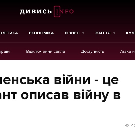
ОЛІТИКА
ЕКОНОМІКА
БІЗНЕС
ЖИТТЯ
КУЛ
країні
Відключення світла
Доступність
Атака 
ІНШЕ
Інтерв'ю
енська війни - це
Картки
ант описав війну в
Репортаж
Розслідування
Погляди
4
Ініціативи