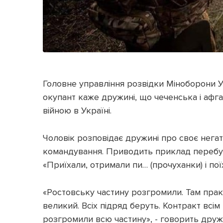
Головне управління розвідки Міноборони У
окупант каже дружині, що чеченська і афга
війною в Україні.
Чоловік розповідає дружині про своє негат
командування. Приводить приклад перебув
«Приїхали, отримали пи… (прочуханки) і пої
«Ростовську частину розгромили. Там практ
великий. Всіх підряд беруть. Контракт всі
розгромили всю частину», - говорить друж