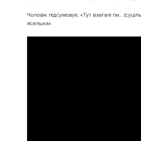
Чоловік підсумовує: «Тут взагалі пи… (суціль
ясельки».