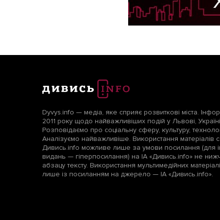
Dyvys.info — медіа, яке сприяє розвиткові міста. Інфо
2011 року щодо найважливіших подій у Львові, Україні т
Розповідаємо про соціальну сферу, культуру, технологі
Аналізуємо найважливіше. Використання матеріалів с
Дивись.info можливе лише за умови посилання (для і
видань — гіперпосилання) на ІА «Дивись.info» не ни
абзацу тексту. Використання мультимедійних матеріа
лише із посиланням на джерело — ІА «Дивись.info».