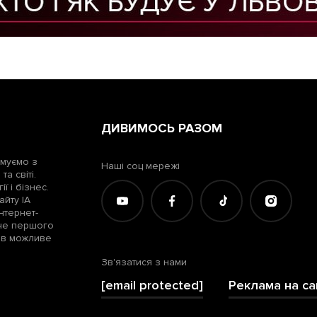
ДИВИМОСЬ РАЗОМ
рмуємо з
Наші соц мережі
а світі.
ї і бізнес.
айту ІА
нтернет-
жче першого
лів можливе
Зв'язатися з нами
[email protected]
Реклама на са