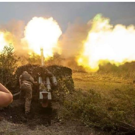
Лонгріди
[email protected]
Рекл
Політика конфіденційност