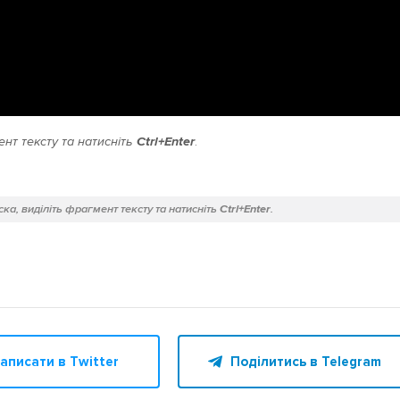
нт тексту та натисніть
Ctrl+Enter
.
ка, виділіть фрагмент тексту та натисніть
Ctrl+Enter
.
аписати в Twitter
Поділитись в Telegram