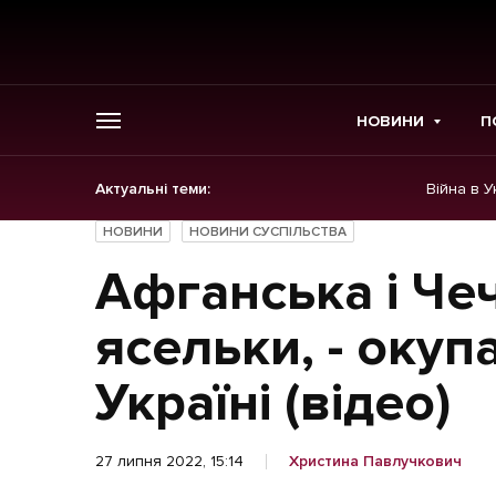
НОВИНИ
П
Актуальні теми:
Війна в У
ГОЛОВНЕ
НОВИНИ
НОВИНИ СУСПІЛЬСТВА
Новини
Афганська і Чеч
Політика
ясельки, - окуп
Економіка
Україні (відео)
Бізнес
27 липня 2022, 15:14
Христина Павлучкович