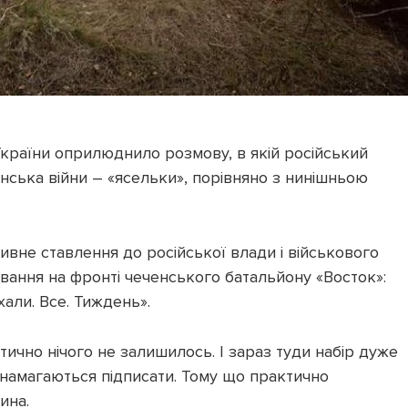
країни оприлюднило розмову, в якій російський
нська війни – «ясельки», порівняно з нинішньою
ивне ставлення до російської влади і військового
ання на фронті чеченського батальйону «Восток»:
хали. Все. Тиждень».
ично нічого не залишилось. І зараз туди набір дуже
м намагаються підписати. Тому що практично
ина.