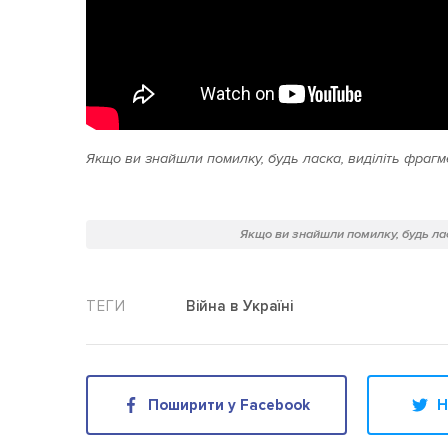
Якщо ви знайшли помилку, будь ласка, виділіть фрагме
Якщо ви знайшли помилку, будь лас
Війна в Україні
Поширити у Facebook
Н