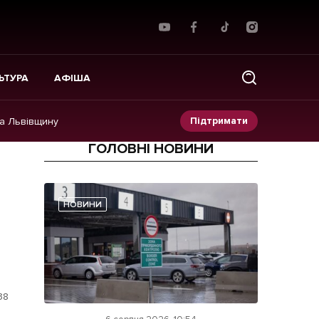
ЬТУРА
АФІША
Підтримати
на Львівщину
ГОЛОВНІ НОВИНИ
Прес-релізи
Фото/Відео
НОВИНИ
Made in Lviv
38