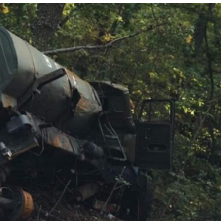
Лонгріди
[email protected]
Рекл
Політика конфіденційност