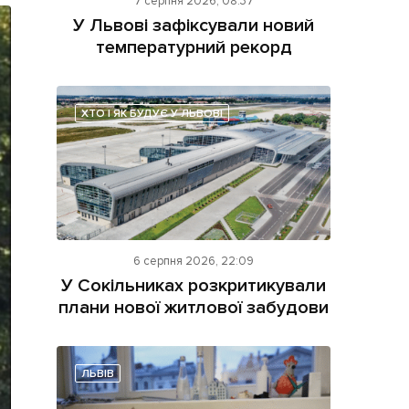
7 серпня 2026, 08:37
У Львові зафіксували новий
температурний рекорд
ХТО І ЯК БУДУЄ У ЛЬВОВІ
ама на сайті
і
6 серпня 2026, 22:09
У Сокільниках розкритикували
плани нової житлової забудови
ЛЬВІВ