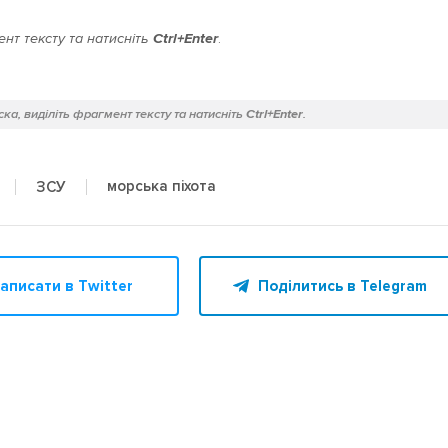
нт тексту та натисніть
Ctrl+Enter
.
ка, виділіть фрагмент тексту та натисніть
Ctrl+Enter
.
морська піхота
ЗСУ
аписати в Twitter
Поділитись в Telegram