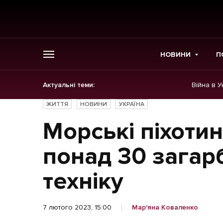
НОВИНИ
П
Актуальні теми:
Війна в У
ГОЛОВНЕ
ЖИТТЯ
НОВИНИ
УКРАЇНА
Новини
Морські піхоти
Політика
понад 30 загарб
Економіка
техніку
Бізнес
7 лютого 2023, 15:00
Мар'яна Коваленко