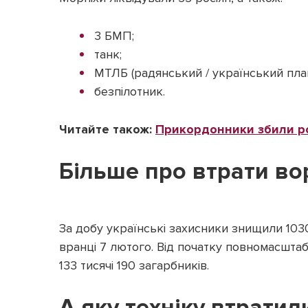
3 БМП;
танк;
МТЛБ (радянський / український пла
безпілотник.
Читайте також:
Прикордонники збили ро
Більше про втрати во
За добу українські захисники знищили 103
вранці 7 лютого. Від початку повномасшта
133 тисячі 190 загарбників.
А яку техніку втратил