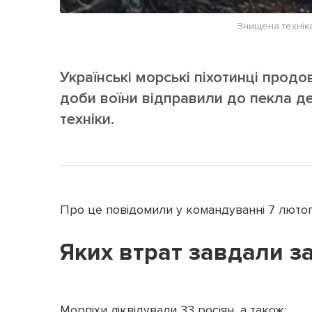
Знищена техніка
Українські морські піхотинці прод
доби воїни відправили до пекла де
техніки.
Про це повідомили у командуванні 7 лютог
Яких втрат завдали з
Морпіхи ліквідували 33 росіян, а також: