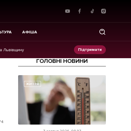
ЬТУРА
АФІША
Підтримати
на Львівщину
ГОЛОВНІ НОВИНИ
Прес-релізи
Фото/Відео
ЖИТТЯ
Made in Lviv
74