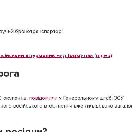
вучий бронетранспортер);
сійський штурмовик над Бахмутом (відео)
рога
0 окупантів,
повідомили
у Генеральному штабі ЗСУ
бного російського вторгнення вже ліквідовано загало
и росіяни?