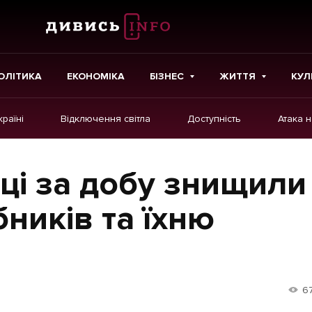
ОЛІТИКА
ЕКОНОМІКА
БІЗНЕС
ЖИТТЯ
КУЛ
країні
Відключення світла
Доступність
Атака 
ІНШЕ
Інтерв'ю
нці за добу знищили
Картки
ників та їхню
Репортаж
Розслідування
Погляди
6
Ініціативи