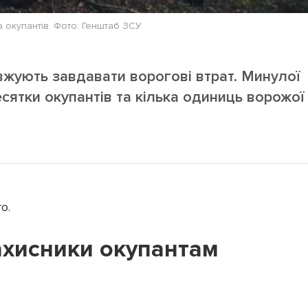
 окупантів. Фото: Генштаб ЗСУ
овжують завдавати ворогові втрат. Минулої
сятки окупантів та кілька одиниць ворожої
о.
ахисники окупантам