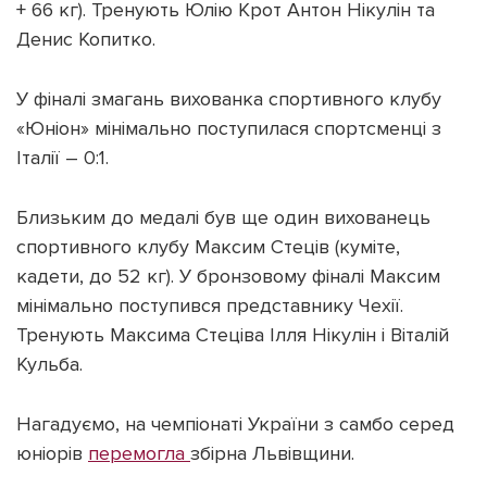
+ 66 кг). Тренують Юлію Крот Антон Нікулін та
Денис Копитко.
У фіналі змагань вихованка спортивного клубу
«Юніон» мінімально поступилася спортсменці з
Підтримати dyvys.info
Італії – 0:1.
Близьким до медалі був ще один вихованець
спортивного клубу Максим Стеців (куміте,
кадети, до 52 кг). У бронзовому фіналі Максим
мінімально поступився представнику Чехії.
Тренують Максима Стеціва Ілля Нікулін і Віталій
Кульба.
Нагадуємо, на чемпіонаті України з самбо серед
юніорів
перемогла
збірна Львівщини.