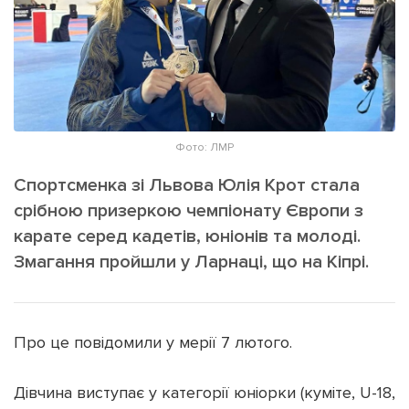
ІНШЕ
Інтерв'ю
Прес-релізи
Картки
Фото/Відео
Репортаж
Made in Lviv
Розслідування
Фото: ЛМР
Погляди
Спортсменка зі Львова Юлія Крот стала
Ініціативи
срібною призеркою чемпіонату Європи з
Лонгріди
карате серед кадетів, юніонів та молоді.
Змагання пройшли у Ларнаці, що на Кіпрі.
Зв'язатися з нами
[email protected]
Реклама на сайті
Про це повідомили у мерії 7 лютого.
Політика конфіденційності
Дівчина виступає у категорії юніорки (куміте, U-18,
Наші соц мережі