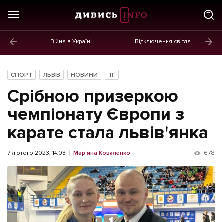
Війна в Україні
Відключення світла
ГОЛОВНЕ
Новини
СПОРТ
ЛЬВІВ
НОВИНИ
ТГ
Політика
Срібною призеркою
Економіка
чемпіонату Європи з
карате стала львів'янка
Бізнес
Життя
7 лютого 2023, 14:03
Мар'яна Коваленко
678
Культура
Афіша