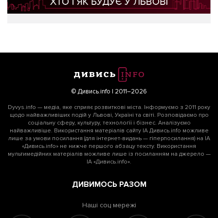
© Дивись.info | 2011–2026
Dyvys.info — медіа, яке сприяє розвиткові міста. Інформуємо з 2011 року
щодо найважливіших подій у Львові, Україні та світі. Розповідаємо про
соціальну сферу, культуру, технології і бізнес. Аналізуємо
найважливіше. Використання матеріалів сайту ІА Дивись.info можливе
лише за умови посилання (для інтернет-видань — гіперпосилання) на ІА
«Дивись.info» не нижче першого абзацу тексту. Використання
мультимедійних матеріалів можливе лише із посиланням на джерело —
ІА «Дивись.info».
ДИВИМОСЬ РАЗОМ
Наші соц мережі