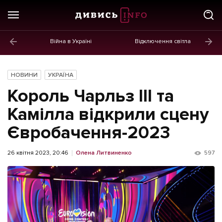
Війна в Україні
Відключення світла
ГОЛОВНЕ
Новини
НОВИНИ
УКРАЇНА
Політика
Король Чарльз III та
Економіка
Камілла відкрили сцену
Євробачення-2023
Бізнес
Життя
26 квітня 2023, 20:46
Олена Литвиненко
597
Культура
Афіша