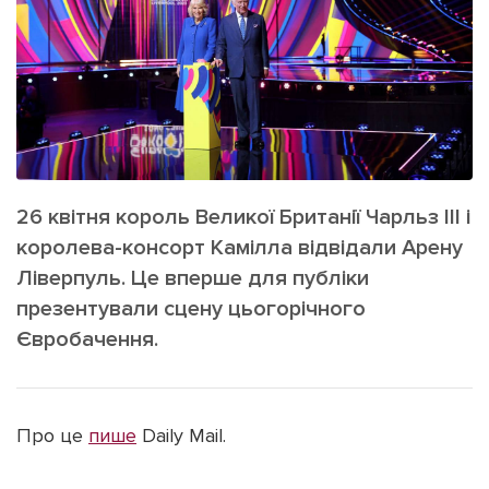
ІНШЕ
Інтерв'ю
Прес-релізи
Картки
Фото/Відео
Репортаж
Made in Lviv
Розслідування
Погляди
26 квітня король Великої Британії Чарльз ІІІ і
Ініціативи
королева-консорт Камілла відвідали Арену
Лонгріди
Ліверпуль. Це вперше для публіки
презентували сцену цьогорічного
Євробачення.
Зв'язатися з нами
[email protected]
Реклама на сайті
Політика конфіденційності
Про це
пише
Daily Mail.
Наші соц мережі