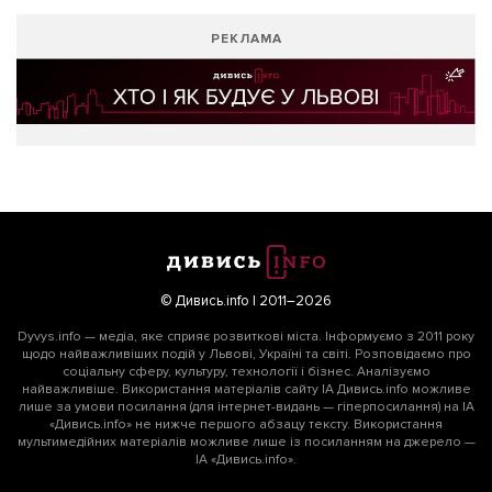
РЕКЛАМА
© Дивись.info | 2011–2026
Dyvys.info — медіа, яке сприяє розвиткові міста. Інформуємо з 2011 року
щодо найважливіших подій у Львові, Україні та світі. Розповідаємо про
соціальну сферу, культуру, технології і бізнес. Аналізуємо
найважливіше. Використання матеріалів сайту ІА Дивись.info можливе
лише за умови посилання (для інтернет-видань — гіперпосилання) на ІА
«Дивись.info» не нижче першого абзацу тексту. Використання
мультимедійних матеріалів можливе лише із посиланням на джерело —
ІА «Дивись.info».