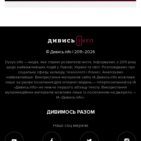
© Дивись.info | 2011–2026
Dyvys.info — медіа, яке сприяє розвиткові міста. Інформуємо з 2011 року
щодо найважливіших подій у Львові, Україні та світі. Розповідаємо про
соціальну сферу, культуру, технології і бізнес. Аналізуємо
найважливіше. Використання матеріалів сайту ІА Дивись.info можливе
лише за умови посилання (для інтернет-видань — гіперпосилання) на ІА
«Дивись.info» не нижче першого абзацу тексту. Використання
мультимедійних матеріалів можливе лише із посиланням на джерело —
ІА «Дивись.info».
ДИВИМОСЬ РАЗОМ
Наші соц мережі