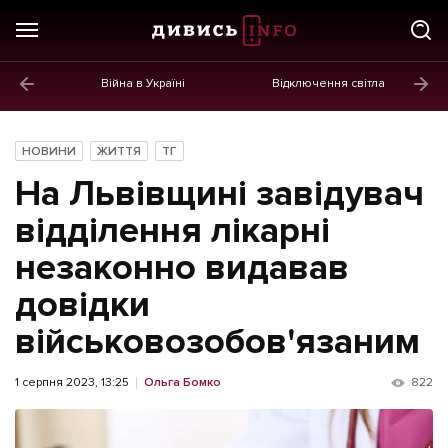
Війна в Україні
Відключення світла
ГОЛОВНЕ
Новини
НОВИНИ
ЖИТТЯ
ТГ
Політика
На Львівщині завідувач
Економіка
відділення лікарні
незаконно видавав
Бізнес
довідки
Життя
військовозобов'язаним
Культура
Афіша
1 серпня 2023, 13:25
Ольга Бомко
822