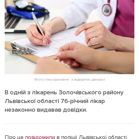
ІНШЕ
Інтерв'ю
Прес-релізи
Картки
Фото/Відео
Репортаж
Made in Lviv
Розслідування
Погляди
Ініціативи
Лонгріди
Фото ілюстративне: з відкритих джерел
В одній з лікарень Золочівського району
Зв'язатися з нами
Львівської області 76-річний лікар
[email protected]
Реклама на сайті
незаконно видавав довідки.
Політика конфіденційності
Про це
повідомили
в поліції Львівської області.
Наші соц мережі