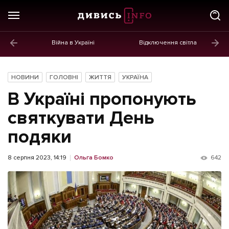
Війна в Україні
Відключення світла
ГОЛОВНЕ
Новини
НОВИНИ
ГОЛОВНІ
ЖИТТЯ
УКРАЇНА
Політика
В Україні пропонують
Економіка
святкувати День
подяки
Бізнес
Життя
8 серпня 2023, 14:19
Ольга Бомко
642
Культура
Афіша