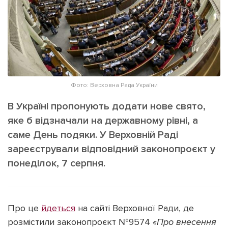
ІНШЕ
Інтерв'ю
Прес-релізи
Картки
Фото/Відео
Репортаж
Made in Lviv
Розслідування
Фото: Верховна Рада України
Погляди
В Україні пропонують додати нове свято,
Ініціативи
яке б відзначали на державному рівні, а
Лонгріди
саме День подяки. У Верховній Раді
зареєстрували відповідний законопроєкт у
Зв'язатися з нами
понеділок, 7 серпня.
[email protected]
Реклама на сайті
Політика конфіденційності
Про це
йдеться
на сайті Верховної Ради, де
розмістили законопроєкт №9574
«Про внесення
Наші соц мережі