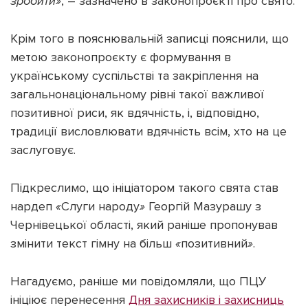
зробити
»
, – зазначено в законопроєкті про свято.
Крім того в пояснювальній записці пояснили, що
метою законопроєкту є формування в
українському суспільстві та закріплення на
загальнонаціональному рівні такої важливої
позитивної риси, як вдячність, і, відповідно,
традиції висловлювати вдячність всім, хто на це
заслуговує.
Підкреслимо, що ініціатором такого свята став
нардеп
«
Слуги народу
»
Георгій Мазурашу з
Чернівецької області, який раніше пропонував
змінити текст гімну на більш
«
позитивний
»
.
Нагадуємо, раніше ми повідомляли, що ПЦУ
ініціює перенесення
Дня захисників і захисниць