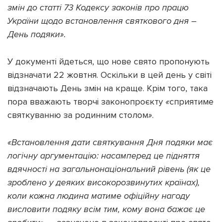
змін до статті 73 Кодексу законів про працю
України щодо встановлення святкового дня –
День подяки».
Підтримати dyvys.info
У документі йдеться, що нове свято пропонують
відзначати 22 жовтня. Оскільки в цей день у світі
відзначають День змін на краще. Крім того, така
пора вважають творчі законопроєкту
«
сприятиме
святкуванню за родинним столом
»
.
«
Встановлення дати святкування Дня подяки має
логічну аргументацію: насамперед це підняття
вдячності на загальнонаціональний рівень (як це
зроблено у деяких високорозвинутих країнах),
коли кожна людина матиме офіційну нагоду
висловити подяку всім тим, кому вона бажає це