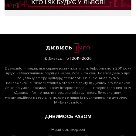
© Дивись.info | 2011–2026
Dyvys.info — медіа, яке сприяє розвиткові міста. Інформуємо з 2011 року
щодо найважливіших подій у Львові, Україні та світі. Розповідаємо про
соціальну сферу, культуру, технології і бізнес. Аналізуємо
найважливіше. Використання матеріалів сайту ІА Дивись.info можливе
лише за умови посилання (для інтернет-видань — гіперпосилання) на ІА
«Дивись.info» не нижче першого абзацу тексту. Використання
мультимедійних матеріалів можливе лише із посиланням на джерело —
ІА «Дивись.info».
ДИВИМОСЬ РАЗОМ
Наші соц мережі