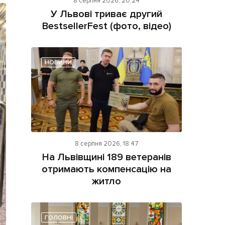
8 серпня 2026, 20:24
У Львові триває другий
BestsellerFest (фото, відео)
НОВИНИ
ама на сайті
і
8 серпня 2026, 18:47
На Львівщині 189 ветеранів
отримають компенсацію на
житло
ГОЛОВНІ