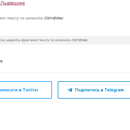
а Львівщині
.
нт тексту та натисніть
Ctrl+Enter
.
ка, виділіть фрагмент тексту та натисніть
Ctrl+Enter
.
а
аписати в Twitter
Поділитись в Telegram