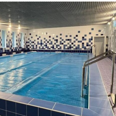
Лонгріди
[email protected]
Рекл
Політика конфіденційност