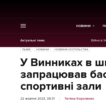
НОВИНИ
П
Актуальні теми:
Війна в У
ГОЛОВНЕ
ЛЬВІВ
НОВИНИ
НОВИНИ СУСПІЛЬСТВА
Новини
У Винниках в ш
Політика
запрацював бас
Економіка
спортивні зали
Бізнес
22 жовтня 2023, 08:31
Тетяна Короленко