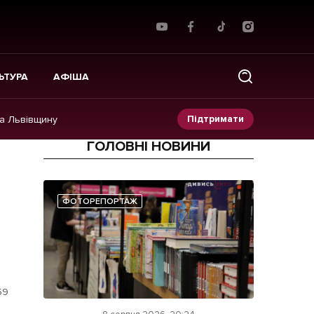
ЬТУРА
АФІША
Підтримати
на Львівщину
ГОЛОВНІ НОВИНИ
Прес-релізи
Фото/Відео
ФОТОРЕПОРТАЖ
Made in Lviv
59