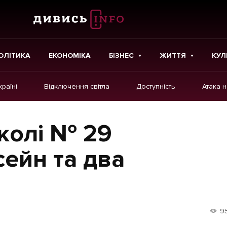
ОЛІТИКА
ЕКОНОМІКА
БІЗНЕС
ЖИТТЯ
КУЛ
країні
Відключення світла
Доступність
Атака 
ІНШЕ
Інтерв'ю
колі № 29
Картки
ейн та два
Репортаж
Розслідування
Погляди
9
Ініціативи