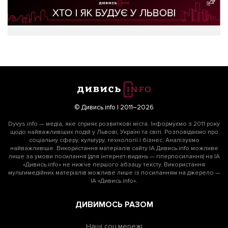
© Дивись.info | 2011–2026
Dyvys.info — медіа, яке сприяє розвиткові міста. Інформуємо з 2011 року
щодо найважливіших подій у Львові, Україні та світі. Розповідаємо про
соціальну сферу, культуру, технології і бізнес. Аналізуємо
найважливіше. Використання матеріалів сайту ІА Дивись.info можливе
лише за умови посилання (для інтернет-видань — гіперпосилання) на ІА
«Дивись.info» не нижче першого абзацу тексту. Використання
мультимедійних матеріалів можливе лише із посиланням на джерело —
ІА «Дивись.info».
ДИВИМОСЬ РАЗОМ
Наші соц мережі