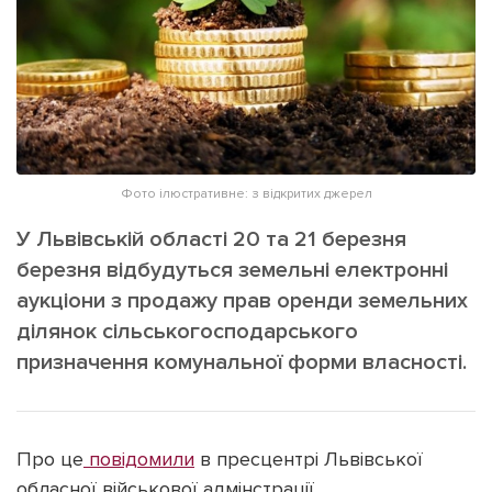
ІНШЕ
Інтерв'ю
Прес-релізи
Картки
Фото/Відео
Репортаж
Made in Lviv
Розслідування
Погляди
Фото ілюстративне: з відкритих джерел
Ініціативи
У Львівській області 20 та 21 березня
Лонгріди
березня відбудуться земельні електронні
аукціони з продажу прав оренди земельних
ділянок сільськогосподарського
Зв'язатися з нами
призначення комунальної форми власності.
[email protected]
Реклама на сайті
Політика конфіденційності
Про це
повідомили
в пресцентрі Львівської
обласної військової адмінстрації.
Наші соц мережі