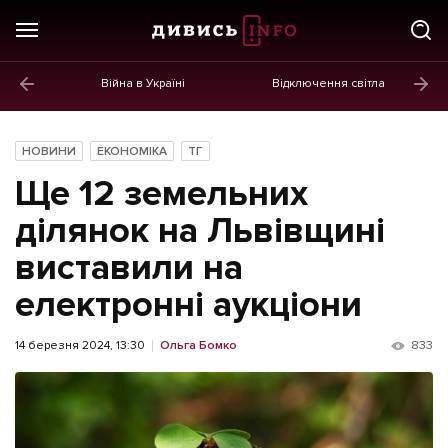
Війна в Україні
Відключення світла
ГОЛОВНЕ
Новини
НОВИНИ
ЕКОНОМІКА
ТГ
Політика
Ще 12 земельних
Економіка
ділянок на Львівщині
виставили на
Бізнес
електронні аукціони
Життя
Культура
14 березня 2024, 13:30
Ольга Бомко
833
Афіша