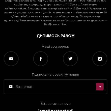
щодо найважливіших подій у Львові, Україні та світі. Розповідаємо про
соціальну сферу, культуру, технології і бізнес. Аналізуємо
найважливіше. Використання матеріалів сайту ІА Дивись.info можливе
лише за умови посилання (для інтернет-видань — гіперпосилання) на ІА
«Дивись.info» не нижче першого абзацу тексту. Використання
мультимедійних матеріалів можливе лише із посиланням на джерело —
ІА «Дивись.info».
ДИВИМОСЬ РАЗОМ
Наші соц мережі
Підписка на розсилку новин
Зв'язатися з нами
[email protected]