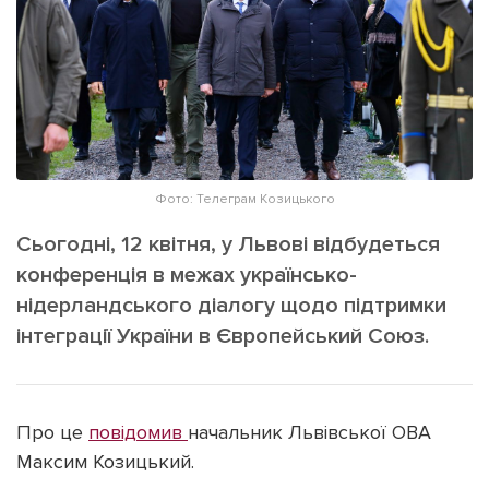
ІНШЕ
Інтерв'ю
Прес-релізи
Картки
Фото/Відео
Репортаж
Made in Lviv
Розслідування
Погляди
Фото: Телеграм Козицького
Ініціативи
Сьогодні, 12 квітня, у Львові відбудеться
Лонгріди
конференція в межах українсько-
нідерландського діалогу щодо підтримки
інтеграції України в Європейський Союз.
Зв'язатися з нами
[email protected]
Реклама на сайті
Політика конфіденційності
Про це
повідомив
начальник Львівської ОВА
Максим Козицький.
Наші соц мережі