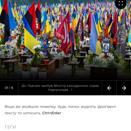
До Львова прибув Міністр закордонних справ
01 / 6
Нідерландів - 1
Якщо ви знайшли помилку, будь ласка, виділіть фрагмент
тексту та натисніть
Ctrl+Enter
.