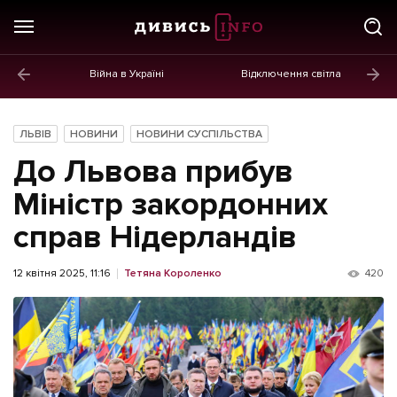
Війна в Україні
Відключення світла
ГОЛОВНЕ
Новини
ЛЬВІВ
НОВИНИ
НОВИНИ СУСПІЛЬСТВА
Політика
До Львова прибув
Економіка
Міністр закордонних
справ Нідерландів
Бізнес
Життя
12 квітня 2025, 11:16
Тетяна Короленко
420
Культура
Афіша