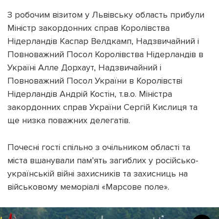
З робочим візитом у Львівську область прибули
Міністр закордонних справ Королівства
Нідерландів Каспар Велдкамп, Надзвичайний і
Повноважний Посол Королівства Нідерландів в
Підтримати dyvys.info
Україні Алле Дорхаут, Надзвичайний і
Повноважний Посол України в Королівстві
Нідерландів Андрій Костін, т.в.о. Міністра
закордонних справ України Сергій Кислиця та
ще низка поважних делегатів.
Почесні гості спільно з очільником області та
міста вшанували пам’ять загиблих у російсько-
українській війні захисників та захисниць на
військовому меморіалі «Марсове поле».