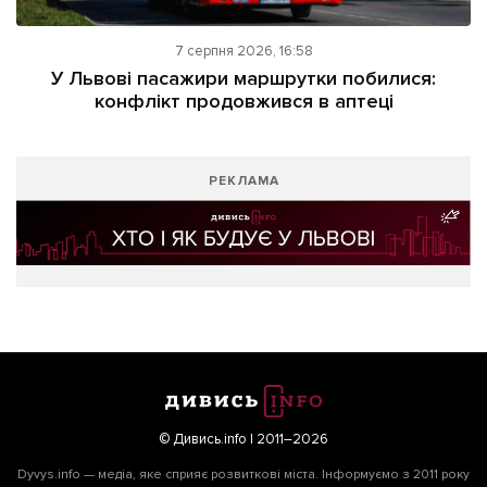
7 серпня 2026, 16:58
У Львові пасажири маршрутки побилися:
конфлікт продовжився в аптеці
РЕКЛАМА
© Дивись.info | 2011–2026
Dyvys.info — медіа, яке сприяє розвиткові міста. Інформуємо з 2011 року