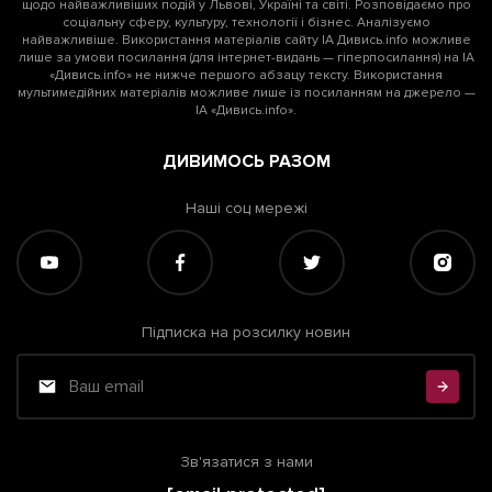
щодо найважливіших подій у Львові, Україні та світі. Розповідаємо про
соціальну сферу, культуру, технології і бізнес. Аналізуємо
найважливіше. Використання матеріалів сайту ІА Дивись.info можливе
лише за умови посилання (для інтернет-видань — гіперпосилання) на ІА
«Дивись.info» не нижче першого абзацу тексту. Використання
мультимедійних матеріалів можливе лише із посиланням на джерело —
ІА «Дивись.info».
ДИВИМОСЬ РАЗОМ
Наші соц мережі
Підписка на розсилку новин
Зв'язатися з нами