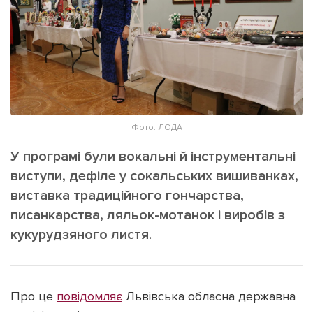
ІНШЕ
Інтерв'ю
Прес-релізи
Картки
Фото/Відео
Репортаж
Made in Lviv
Розслідування
Погляди
Фото: ЛОДА
Ініціативи
У програмі були вокальні й інструментальні
Лонгріди
виступи, дефіле у сокальських вишиванках,
виставка традиційного гончарства,
писанкарства, ляльок-мотанок і виробів з
Зв'язатися з нами
кукурудзяного листя.
[email protected]
Реклама на сайті
Політика конфіденційності
Про це
повідомляє
Львівська обласна державна
Наші соц мережі