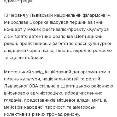
адміністрація.
13 червня у Львівській національній філармонії ім.
Мирослава Скорика відбувся перший звітний
концерт у межах фестивалю-проєкту «Культура
Підтримати dyvys.info
діЄ». Свято автентики розпочав Шептицький
район, представивши багатство своєї культурної
спадщини через пісню, танець, народне ремесло
та сценічні образи.
Мистецький захід, ініційований департаментом з
питань культури, національностей та релігій
Львівської ОВА спільно з Шептицькою районною
військовою адміністрацією, зібрав численних
глядачів, представників місцевої влади, митців,
майстрів народної творчості та аматорські
колективи з різних громад району.