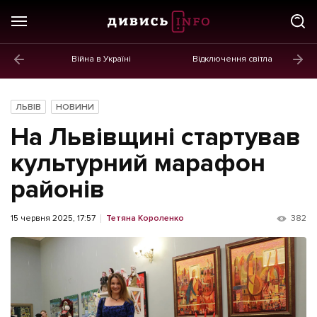
Війна в Україні
Відключення світла
ГОЛОВНЕ
Новини
ЛЬВІВ
НОВИНИ
Політика
На Львівщині стартував
Економіка
культурний марафон
районів
Бізнес
Життя
15 червня 2025, 17:57
Тетяна Короленко
382
Культура
Афіша