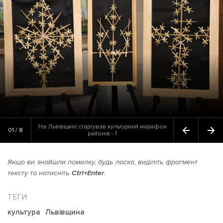
На Львівщині стартував культурний марафон
01 / 8
районів - 1
Якщо ви знайшли помилку, будь ласка, виділіть фрагмент
тексту та натисніть
Ctrl+Enter
.
культура
Львівщина