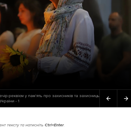
чір-реквієм у пам'ять про захисників та захисниць
України - 1
нт тексту та натисніть
Ctrl+Enter
.