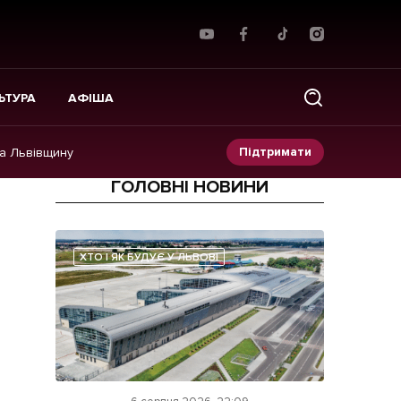
ЬТУРА
АФІША
Підтримати
на Львівщину
ГОЛОВНІ НОВИНИ
Прес-релізи
Фото/Відео
ХТО І ЯК БУДУЄ У ЛЬВОВІ
Made in Lviv