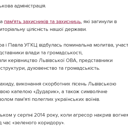
кова адміністрація.
ла
пам'ять захисників та захисниць
, які загинули в
иторіальну цілісність нашої держави.
ра і Павла УГКЦ відбулась поминальна молитва, учас
едставники влади та громадськості,
зяли керівництво Львівської ОВА, представники
і структури, духовенство та громадськість.
ахиду, виконання скорботних пісень Львівською
вою капелою «Дударик», а також символічне
олом пам’яті полеглих українських воїнів.
ськом у серпні 2014 року, коли агресор накрив вогне
д час «зеленого коридору».