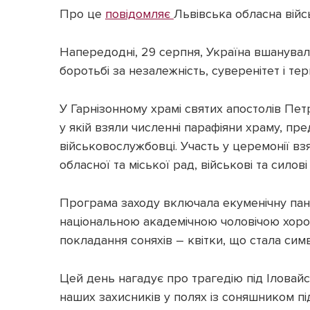
Про це
повідомляє
Львівська обласна війсь
Напередодні, 29 серпня, Україна вшанува
боротьбі за незалежність, суверенітет і тер
У Гарнізонному храмі святих апостолів Пет
у якій взяли численні парафіяни храму, пр
військовослужбовці. Участь у церемонії в
обласної та міської рад, військові та силов
Програма заходу включала екуменічну пан
національною академічною чоловічою хоро
покладання соняхів – квітки, що стала симв
Цей день нагадує про трагедію під Іловай
наших захисників у полях із соняшником пі