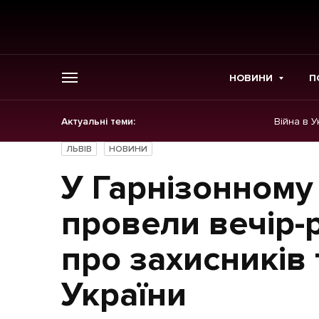
НОВИНИ
П
Актуальні теми:
Війна в У
ГОЛОВНЕ
ЛЬВІВ
НОВИНИ
Новини
У Гарнізонному
Політика
провели вечір-р
Економіка
про захисників
Бізнес
України