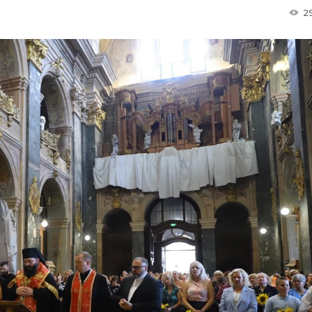
2
Лонгріди
[email protected]
Рекл
Політика конфіденційност