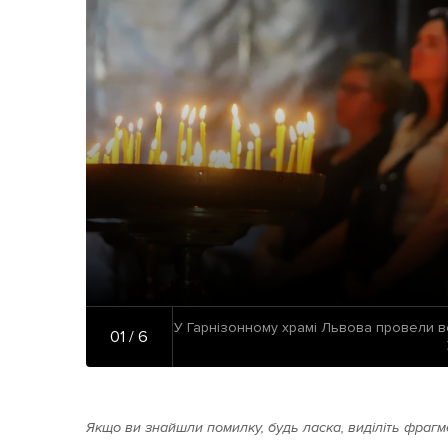
У Гарнізонному храмі Львова провели ве
01 / 6
Якщо ви знайшли помилку, будь ласка, виділіть фрагме