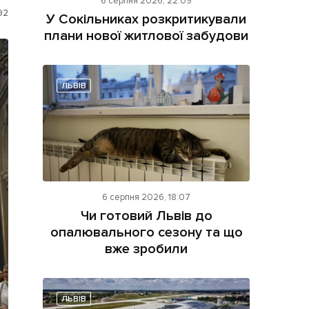
6 серпня 2026, 22:09
92
У Сокільниках розкритикували
плани нової житлової забудови
ЛЬВІВ
ама на сайті
і
6 серпня 2026, 18:07
Чи готовий Львів до
опалювального сезону та що
вже зробили
ЛЬВІВ