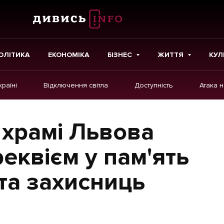
ОЛІТИКА
ЕКОНОМІКА
БІЗНЕС
ЖИТТЯ
КУЛ
країні
Відключення світла
Доступність
Атака 
ІНШЕ
Інтерв'ю
 храмі Львова
Картки
еквієм у пам'ять
Репортаж
 та захисниць
Розслідування
Погляди
Ініціативи