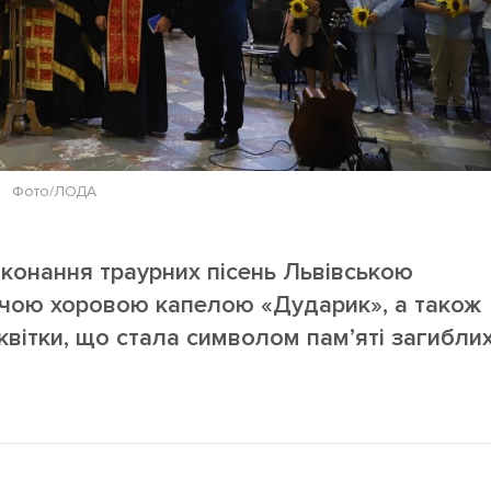
Фото/ЛОДА
иконання траурних пісень Львівською
чою хоровою капелою «Дударик», а також
квітки, що стала символом пам’яті загибли