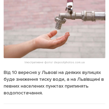
ІНШЕ
Інтерв'ю
Прес-релізи
Картки
Фото/Відео
Репортаж
Made in Lviv
Розслідування
Погляди
Ініціативи
Лонгріди
Ілюстративне фото/ depositphotos.com.ua
Від 10 вересня у Львові на деяких вулицях
Зв'язатися з нами
буде зниження тиску води, а на Львівщині в
[email protected]
Реклама на сайті
певних населених пунктах припинять
водопостачання.
Політика конфіденційності
Наші соц мережі