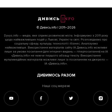
© Дивись.info | 2011–2026
Dyvys.info — медіа, яке сприяє розвиткові міста. Інформуємо з 2011 року
щодо найважливіших подій у Львові, Україні та світі. Розповідаємо про
соціальну сферу, культуру, технології і бізнес. Аналізуємо
найважливіше. Використання матеріалів сайту ІА Дивись.info можливе
лише за умови посилання (для інтернет-видань — гіперпосилання) на ІА
«Дивись.info» не нижче першого абзацу тексту. Використання
мультимедійних матеріалів можливе лише із посиланням на джерело —
ІА «Дивись.info».
ДИВИМОСЬ РАЗОМ
Наші соц мережі