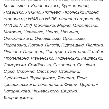
Косинського, Кричевського, Курмановича,
Ловецька, Лукича, Лютнева, Любінська (парна
сторона від №48 до №196, непарна сторона від
№71 до №217), Малицької, Мирна, Мисливська,
Моторна, Невелика, Нечая, Низинна,
Олесницького, Олешківська, Орельська,
Паровозна, Патона, Пілотів, Підгаєцька, Підлісна,
Північна, Планерна, Повітряна, Полтави, Потебні,
Пропелерна, Рівненська, Рудненська, Ряшівська,
Самарська, Самбірська, Сигнальна, Сигнівка,
Сірка, Скромна, Сластіона, Станційна,
Суботівська, Терлецького, Тернова, Тісна,
Трещаківського, Тюльпанова, Флінти, Церетелі,
Чагарникова, Чижевського, Широка,
Яворницького.