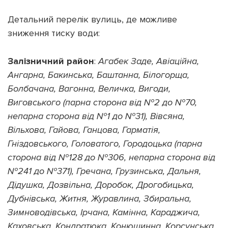
Детальний перелік вулиць, де можливе
зниження тиску води:
Залізничний район
:
Агабек Заде, Авіаційна,
Ангарна, Бакинська, Баштанна, Білогорща,
Болбачана, Вагонна, Величка, Вигоди,
Виговського (парна сторона від №2 до №70,
непарна сторона від №1 до №31), Вівсяна,
Вільхова, Гайова, Ганцова, Гарматія,
Гніздовського, Головатого, Городоцька (парна
сторона від №128 до №306, непарна сторона від
№241 до №371), Гречана, Грузинська, Дальня,
Дідушка, Дозвільна, Доробок, Дрогобицька,
Дубнівська, Житня, Журавлина, Збиральна,
Зимноводівська, Ірчана, Камінна, Караджича,
Каховська, Кондратюка, Конюшинна, Корсунська,