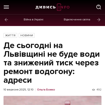
Війна в Україні
Відключення світла
ГОЛОВНЕ
Новини
ЖИТТЯ
НОВИНИ
Політика
Де сьогодні на
Економіка
Львівщині не буде води
та знижений тиск через
Бізнес
ремонт водогону:
Життя
адреси
Культура
Афіша
10 вересня 2025, 12:10
Ольга Бомко
492