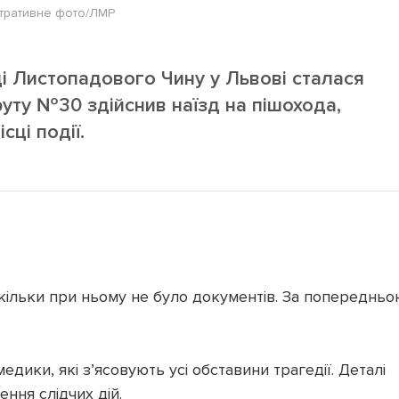
тративне фото/ЛМР
ці Листопадового Чину у Львові сталася
ту №30 здійснив наїзд на пішохода,
сці події.
скільки при ньому не було документів. За попереднь
едики, які з’ясовують усі обставини трагедії. Деталі
ння слідчих дій.