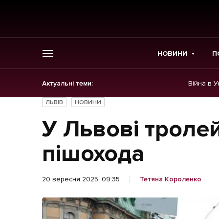
НОВИНИ
П
Актуальні теми:
Війна в У
ГОЛОВНЕ
ЛЬВІВ
НОВИНИ
Новини
У Львові троле
Політика
пішохода
Економіка
20 вересня 2025, 09:35
Тетяна Короленко
Бізнес