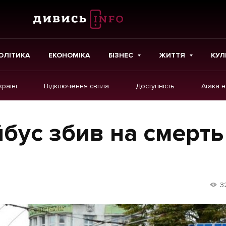
ОЛІТИКА
ЕКОНОМІКА
БІЗНЕС
ЖИТТЯ
КУЛ
країні
Відключення світла
Доступність
Атака 
ІНШЕ
Інтерв'ю
йбус збив на смерть
Картки
Репортаж
Розслідування
3
Погляди
Ініціативи