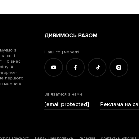
ДИВИМОСЬ РАЗОМ
рмуємо з
Наші соц мережі
а світі.
ї і бізнес.
айту ІА
нтернет-
жче першого
лів можливе
Зв'язатися з нами
[email protected]
Реклама на са
уктура власності
Редакційна політика
Редакція
Контактна інформац