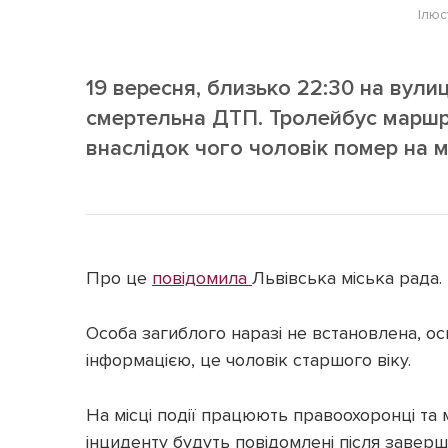
Ілюс
19 вересня, близько 22:30 на вули
смертельна ДТП. Тролейбус маршру
внаслідок чого чоловік помер на мі
Про це
повідомила
Львівська міська рада.
Особа загиблого наразі не встановлена, о
інформацією, це чоловік старшого віку.
На місці події працюють правоохоронці та м
інциденту будуть повідомлені після заверше