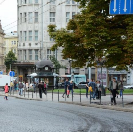
Лонгріди
[email protected]
Рекл
Політика конфіденційност