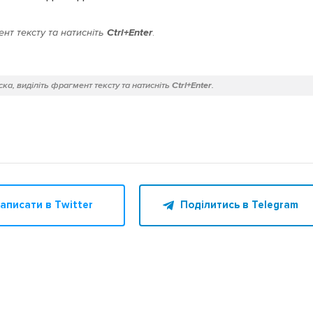
нт тексту та натисніть
Ctrl+Enter
.
ка, виділіть фрагмент тексту та натисніть
Ctrl+Enter
.
аписати в Twitter
Поділитись в Telegram