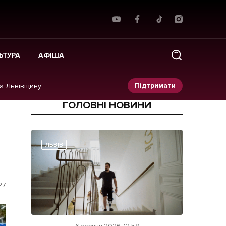
ЬТУРА
АФІША
Підтримати
на Львівщину
ГОЛОВНІ НОВИНИ
Прес-релізи
Фото/Відео
ЛЬВІВ
Made in Lviv
27