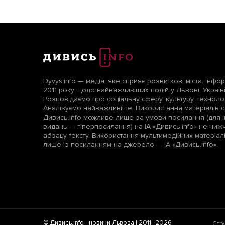
Dyvys.info — медіа, яке сприяє розвиткові міста. Інфо
2011 року щодо найважливіших подій у Львові, Україні т
Розповідаємо про соціальну сферу, культуру, технологі
Аналізуємо найважливіше. Використання матеріалів с
Дивись.info можливе лише за умови посилання (для і
видань — гіперпосилання) на ІА «Дивись.info» не ни
абзацу тексту. Використання мультимедійних матеріа
лише із посиланням на джерело — ІА «Дивись.info».
© Дивись.info -
новини Львова
| 2011–2026
Стр