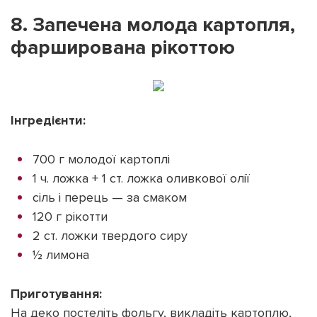
8. Запечена молода картопля,
фарширована рікоттою
Інгредієнти:
700 г молодої картоплі
1 ч. ложка + 1 ст. ложка оливкової олії
сіль і перець — за смаком
120 г рікотти
2 ст. ложки твердого сиру
½ лимона
Приготування:
На деко постеліть фольгу, викладіть картоплю,