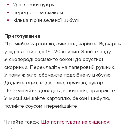
½ ч. ложки цукру
перець — за смаком
кілька пір’їн зеленої цибулі
Приготування:
Промийте картоплю, очистіть, наріжте. Відваріть
у підсоленій воді 15–20 хвилин. Злийте воду.
У сковороді обсмажте бекон до хрусткої
скоринки. Перекладіть на паперовий рушник.
У тому ж жирі обсмажте подрібнену цибулю.
Додайте оцет, воду, олію, гірчицю, цукор.
Перемішайте, доведіть до кипіння, приправте.
У мисці змішайте картоплю, бекон і цибулю,
полийте соусом і перемішайте.
Читайте також:
Що приготувати на сніданок: