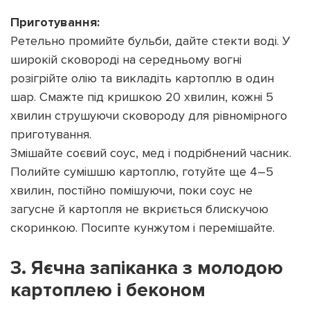
Приготування:
Ретельно промийте бульби, дайте стекти воді. У
широкій сковороді на середньому вогні
розігрійте олію та викладіть картоплю в один
шар. Смажте під кришкою 20 хвилин, кожні 5
хвилин струшуючи сковороду для рівномірного
приготування.
Змішайте соєвий соус, мед і подрібнений часник.
Полийте сумішшю картоплю, готуйте ще 4–5
хвилин, постійно помішуючи, поки соус не
загусне й картопля не вкриється блискучою
скоринкою. Посипте кунжутом і перемішайте.
3. Яєчна запіканка з молодою
картоплею і беконом