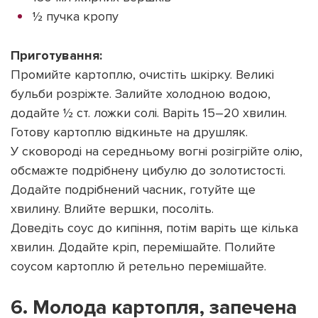
½ пучка кропу
Приготування:
Промийте картоплю, очистіть шкірку. Великі
бульби розріжте. Залийте холодною водою,
додайте ½ ст. ложки солі. Варіть 15–20 хвилин.
Готову картоплю відкиньте на друшляк.
У сковороді на середньому вогні розігрійте олію,
обсмажте подрібнену цибулю до золотистості.
Додайте подрібнений часник, готуйте ще
хвилину. Влийте вершки, посоліть.
Доведіть соус до кипіння, потім варіть ще кілька
хвилин. Додайте кріп, перемішайте. Полийте
соусом картоплю й ретельно перемішайте.
6. Молода картопля, запечена