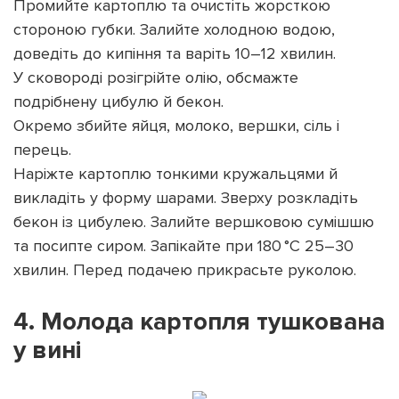
Промийте картоплю та очистіть жорсткою
стороною губки. Залийте холодною водою,
доведіть до кипіння та варіть 10–12 хвилин.
У сковороді розігрійте олію, обсмажте
подрібнену цибулю й бекон.
Окремо збийте яйця, молоко, вершки, сіль і
перець.
Наріжте картоплю тонкими кружальцями й
викладіть у форму шарами. Зверху розкладіть
бекон із цибулею. Залийте вершковою сумішшю
та посипте сиром. Запікайте при 180 °C 25–30
хвилин. Перед подачею прикрасьте руколою.
4. Молода картопля тушкована
у вині