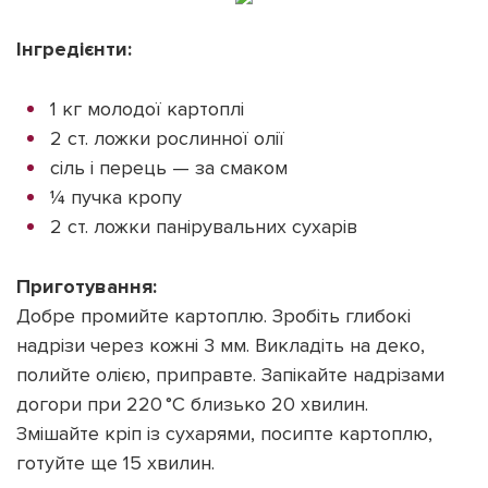
Інгредієнти:
1 кг молодої картоплі
2 ст. ложки рослинної олії
сіль і перець — за смаком
¼ пучка кропу
2 ст. ложки панірувальних сухарів
Приготування:
Добре промийте картоплю. Зробіть глибокі
надрізи через кожні 3 мм. Викладіть на деко,
полийте олією, приправте. Запікайте надрізами
догори при 220 °C близько 20 хвилин.
Змішайте кріп із сухарями, посипте картоплю,
готуйте ще 15 хвилин.