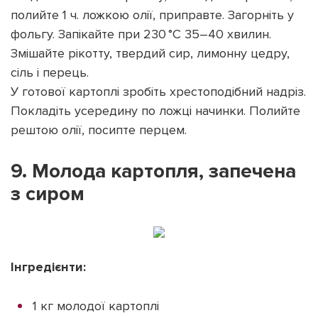
полийте 1 ч. ложкою олії, приправте. Загорніть у
фольгу. Запікайте при 230 °C 35–40 хвилин.
Змішайте рікотту, твердий сир, лимонну цедру,
сіль і перець.
У готової картоплі зробіть хрестоподібний надріз.
Покладіть усередину по ложці начинки. Полийте
рештою олії, посипте перцем.
9. Молода картопля, запечена
з сиром
Інгредієнти:
1 кг молодої картоплі