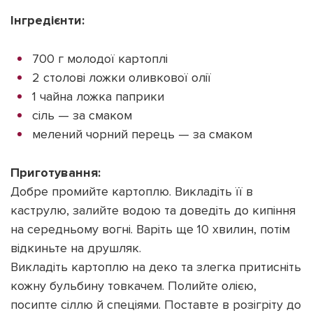
Інгредієнти:
700 г молодої картоплі
2 столові ложки оливкової олії
Підтримати dyvys.info
1 чайна ложка паприки
сіль — за смаком
мелений чорний перець — за смаком
Приготування:
Добре промийте картоплю. Викладіть її в
каструлю, залийте водою та доведіть до кипіння
на середньому вогні. Варіть ще 10 хвилин, потім
відкиньте на друшляк.
Викладіть картоплю на деко та злегка притисніть
кожну бульбину товкачем. Полийте олією,
посипте сіллю й спеціями. Поставте в розігріту до