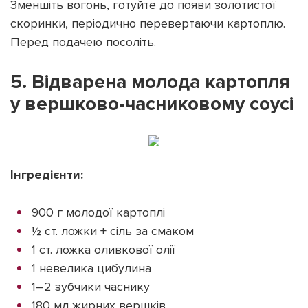
Зменшіть вогонь, готуйте до появи золотистої
скоринки, періодично перевертаючи картоплю.
Перед подачею посоліть.
5. Відварена молода картопля
у вершково-часниковому соусі
Інгредієнти:
900 г молодої картоплі
½ ст. ложки + сіль за смаком
1 ст. ложка оливкової олії
1 невелика цибулина
1–2 зубчики часнику
180 мл жирних вершків