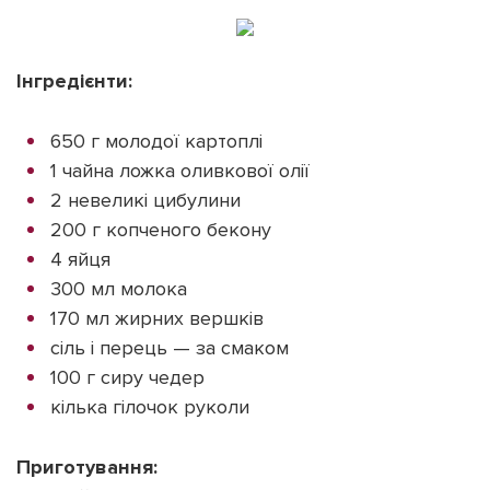
Інгредієнти:
650 г молодої картоплі
1 чайна ложка оливкової олії
2 невеликі цибулини
200 г копченого бекону
4 яйця
300 мл молока
170 мл жирних вершків
сіль і перець — за смаком
100 г сиру чедер
кілька гілочок руколи
Приготування: