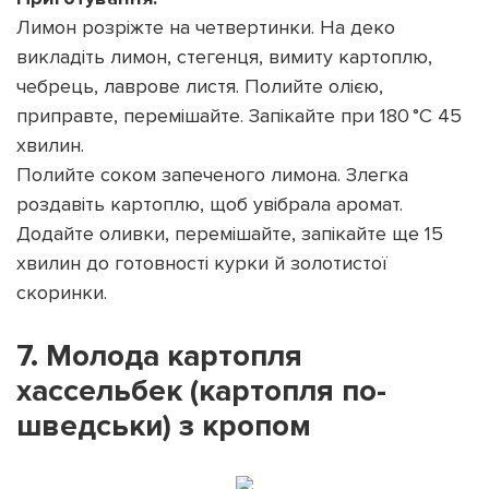
Лимон розріжте на четвертинки. На деко
викладіть лимон, стегенця, вимиту картоплю,
чебрець, лаврове листя. Полийте олією,
приправте, перемішайте. Запікайте при 180 °C 45
хвилин.
Полийте соком запеченого лимона. Злегка
роздавіть картоплю, щоб увібрала аромат.
Додайте оливки, перемішайте, запікайте ще 15
хвилин до готовності курки й золотистої
скоринки.
7. Молода картопля
хассельбек (картопля по-
шведськи) з кропом