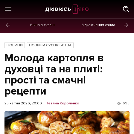
Війна в Україні
Відключення світла
ГОЛОВНЕ
Новини
НОВИНИ
НОВИНИ СУСПІЛЬСТВА
Політика
Молода картопля в
Економіка
духовці та на плиті:
прості та смачні
Бізнес
рецепти
Життя
Культура
25 квітня 2026, 20:00
Тетяна Короленко
695
Афіша