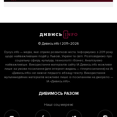
© Дивись.info | 2011–2026
Dyvys.info — медіа, яке сприяє розвиткові міста. Інформуємо з 2011 року
щодо найважливіших подій у Львові, Україні та світі. Розповідаємо про
соціальну сферу, культуру, технології і бізнес. Аналізуємо
найважливіше. Використання матеріалів сайту ІА Дивись.info можливе
лише за умови посилання (для інтернет-видань — гіперпосилання) на ІА
«Дивись.info» не нижче першого абзацу тексту. Використання
мультимедійних матеріалів можливе лише із посиланням на джерело —
ІА «Дивись.info».
ДИВИМОСЬ РАЗОМ
Наші соц мережі