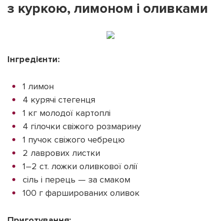
з куркою, лимоном і оливками
Інгредієнти:
1 лимон
4 курячі стегенця
1 кг молодої картоплі
4 гілочки свіжого розмарину
1 пучок свіжого чебрецю
2 лаврових листки
1–2 ст. ложки оливкової олії
сіль і перець — за смаком
100 г фаршированих оливок
Приготування: