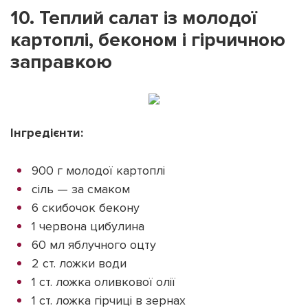
10. Теплий салат із молодої
картоплі, беконом і гірчичною
заправкою
Інгредієнти:
900 г молодої картоплі
сіль — за смаком
6 скибочок бекону
1 червона цибулина
60 мл яблучного оцту
2 ст. ложки води
1 ст. ложка оливкової олії
1 ст. ложка гірчиці в зернах