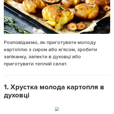
ІНШЕ
Інтерв'ю
Прес-релізи
Картки
Фото/Відео
Репортаж
Made in Lviv
Розслідування
Розповідаємо, як приготувати молоду
Погляди
картоплю з сиром або м’ясом, зробити
Ініціативи
запіканку, запекти в духовці або
Лонгріди
приготувати теплий салат.
Зв'язатися з нами
1. Хрустка молода картопля в
[email protected]
Реклама на сайті
духовці
Політика конфіденційності
Наші соц мережі