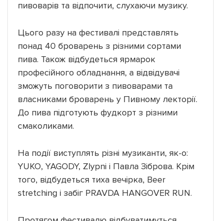
пивоварів та відпочити, слухаючи музику.
Цього разу на фестивалі представлять
понад 40 броварень з різними сортами
пива. Також відбудеться ярмарок
професійного обладнання, а відвідувачі
зможуть поговорити з пивоварами та
власниками броварень у Пивному лекторії.
До пива підготують фудкорт з різними
смаколиками.
На події виступлять різні музиканти, як-о:
YUKO, YAGODY, Zlypni і Павла Зіброва. Крім
того, відбудеться тиха вечірка, Beer
stretching і забіг PRAVDA HANGOVER RUN.
Протягом фестивалю відбуватимуться