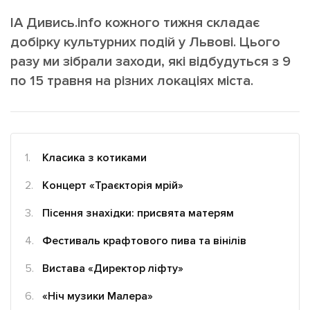
ІНШЕ
ІА Дивись.іnfo кожного тижня складає
Інтерв'ю
Прес-релізи
добірку культурних подій у Львові. Цього
Картки
Фото/Відео
разу ми зібрали заходи, які відбудуться з 9
Репортаж
Made in Lviv
по 15 травня на різних локаціях міста.
Розслідування
Погляди
Ініціативи
Класика з котиками
Лонгріди
Концерт «Траєкторія мрій»
Пісення знахідки: присвята матерям
Зв'язатися з нами
[email protected]
Реклама на сайті
Фестиваль крафтового пива та вінілів
Політика конфіденційності
Вистава «Директор ліфту»
«Ніч музики Малера»
Наші соц мережі