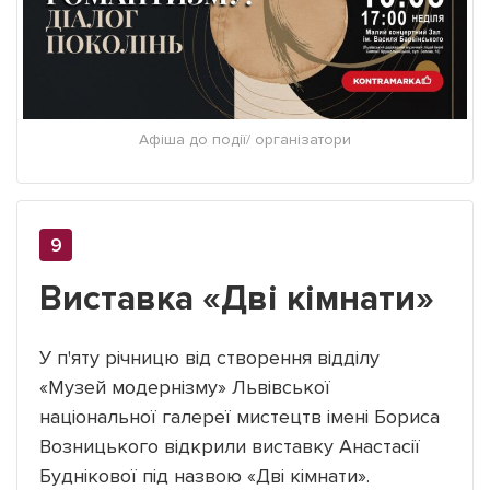
Афіша до події/ організатори
Виставка «Дві кімнати»
У п'яту річницю від створення відділу
«Музей модернізму» Львівської
національної галереї мистецтв імені Бориса
Возницького відкрили виставку Анастасії
Буднікової під назвою «Дві кімнати».