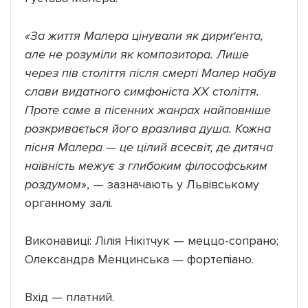
​«За життя Малера цінували як дириґента,
але не розуміли як композитора. Лише
через пів століття після смерті Малер набув
слави видатного симфоніста ХХ століття.
Проте саме в пісенних жанрах найповніше
розкривається його вразлива душа. Кожна
пісня Малера — це цілий всесвіт, де дитяча
наївність межує з глибоким філософським
роздумом
», — зазначають у Львівському
органному залі.
Виконавиці: Лілія Нікітчук — меццо-сопрано;
Олександра Менцинська — фортепіано.
Вхід — платний.