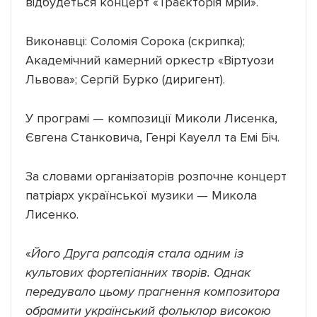
відбудеться концерт «Траєкторія мрій».
Виконавці: Соломія Сорока (скрипка);
Академічний камерний оркестр «Віртуози
Львова»; Сергій Бурко (диригент).
У програмі — композиції Миколи Лисенка,
Євгена Станковича, Генрі Кауелл та Емі Біч.
За словами організаторів розпочне концерт
патріарх української музики — Микола
Лисенко.
«
Його Друга рапсодія стала одним із
культових фортепіанних творів. Однак
передувало цьому прагнення композитора
обрамити український фольклор високою