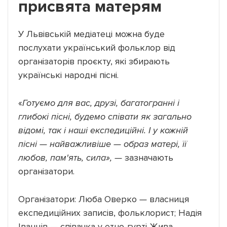
присвята матерям
У Львівській медіатеці можна буде
послухати український фольклор від
організаторів проєкту, які збирають
українські народні пісні.
«
Готуємо для вас, друзі, багатогранні і
глибокі пісні, будемо співати як загально
відомі, так і наші експедиційні. І у кожній
пісні — найважливіше — образ матері, її
любов, пам'ять, сила
»
,
—
зазначають
організатори.
Організатори: Люба Оверко
—
власниця
експедиційних записів, фольклорист; Надія
Іванців
—
співачка у етно-гурті Жива,