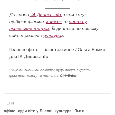
До слова,
ІА Дивись.іnfo
також готує
підбірки фільмів,
книжок
та
вистав у
львівських театрах
. Їх дивіться на нашому
сайті в розділі «
культура
».
Головне фото — ілюстративне / Ольга Бомко
для ІА Дивись.info
Якщо ви знайшли помилку, будь ласка, виділіть
фрагмент тексту та натисніть
Ctrl+Enter
.
афіша
куди піти у Львові
культура
Львів