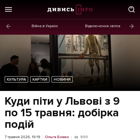
Війна в Україні
Відключення світла
ГОЛОВНЕ
Новини
Політика
Економіка
КУЛЬТУРА
КАРТКИ
НОВИНИ
Бізнес
Життя
Куди піти у Львові з 9
Культура
по 15 травня: добірка
Афіша
подій
7 травня 2026, 19:19
Ольга Бомко
899