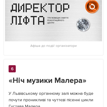
Афіша до події/ організатори
«Ніч музики Малера»
У Львівському органному залі можна буде
почути проникливі та чуттєві пісенні цикли
Густава Малера.