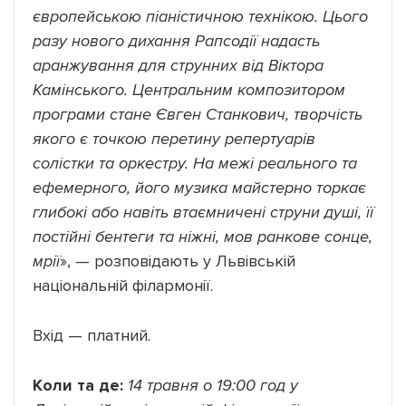
європейською піаністичною технікою. Цього
разу нового дихання Рапсодії надасть
аранжування для струнних від Віктора
Камінського. Центральним композитором
програми стане Євген Станкович, творчість
якого є точкою перетину репертуарів
солістки та оркестру. На межі реального та
ефемерного, його музика майстерно торкає
глибокі або навіть втаємничені струни душі, її
постійні бентеги та ніжні, мов ранкове сонце,
мрії
», — розповідають у Львівській
національній філармонії.
Вхід — платний.
Коли та де:
14 травня о 19:00 год у