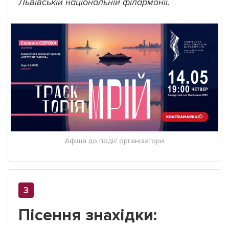
Львівській національній філармонії.
Афіша до події/ організатори
Пісення знахідки: