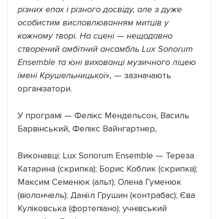
різних епох і різного досвіду, але з дуже
особистим висловлюванням митців у
кожному творі. На сцені — нещодавно
створений амбітний ансамбль Lux Sonorum
Ensemble та юні вихованці музичного ліцею
імені Крушельницької
», — зазначають
організатори.
У програмі — Фелікс Мендельсон, Василь
Барвінський, Фелікс Вайнгартнер,
Виконавці: Lux Sonorum Ensemble — Тереза
Катарина (скрипка); Борис Коблик (скрипка);
Максим Семенюк (альт); Олена Гуменюк
(віолончель); Даніїл Грушин (контрабас); Єва
Куліковська (фортепіано); учнівський