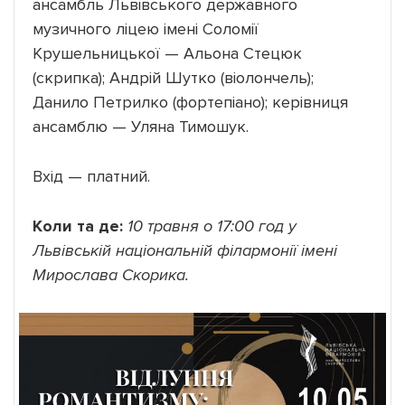
ансамбль Львівського державного
музичного ліцею імені Соломії
Крушельницької — Альона Стецюк
(скрипка); Андрій Шутко (віолончель);
Данило Петрилко (фортепіано); керівниця
ансамблю — Уляна Тимошук.
Вхід — платний.
Коли та де:
10 травня о 17:00 год у
Львівській національній філармонії імені
Мирослава Скорика.