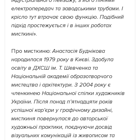
індустріального пейзажу, з його лініями
електропередач та заводськими трубами. І
крісло тут втрачає свою функцію. Подібний
підхід простежується і в інших роботах
мисткині
».
Про мисткиню:
Анастасія Буднікова
народилася 1979 року в Києві. Здобула
освіту в ДХСШ ім. Т. Шевченка та
Національній академії образотворчого
мистецтва і архітектури. З 2004 року є
членкинею Національної спілки художників
України.
Після понад п’ятнадцяти років
успішної кар’єри у графічному дизайні,
мисткиня повернулася до авторської
художньої практики, поєднуючи досвід
візуальних комунікацій із живописом та