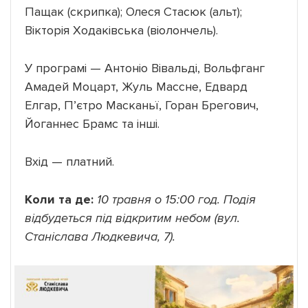
Пащак (скрипка); Олеся Стасюк (альт);
Вікторія Ходаківська (віолончель).
У програмі — Антоніо Вівальді, Вольфганг
Амадей Моцарт, Жуль Массне, Едвард
Елгар, П’єтро Масканьї, Горан Брегович,
Йоганнес Брамс та інші.
Вхід — платний.
Коли та де:
10 травня о 15:00 год. Подія
відбудеться під відкритим небом (вул.
Станіслава Людкевича, 7).