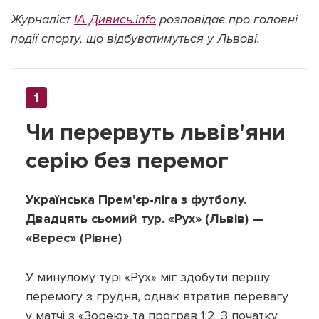
Журналіст
ІА Дивись.info
розповідає про головні
події спорту, що відбуватимуться у Львові.
Підтримати dyvys.info
Чи перервуть львів'яни
серію без перемог
Українська Прем'єр-ліга з футболу.
Двадцять сьомий тур. «Рух» (Львів) —
«Верес» (Рівне)
У минулому турі «Рух» міг здобути першу
перемогу з грудня, однак втратив перевагу
у матчі з «Зорею» та програв 1:2. З початку