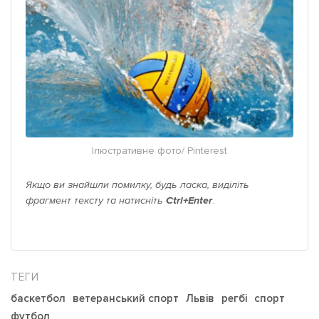
Ілюстративне фото/ Pinterest
Якщо ви знайшли помилку, будь ласка, виділіть
фрагмент тексту та натисніть
Ctrl+Enter
.
баскетбол
ветеранський спорт
Львів
регбі
спорт
футбол