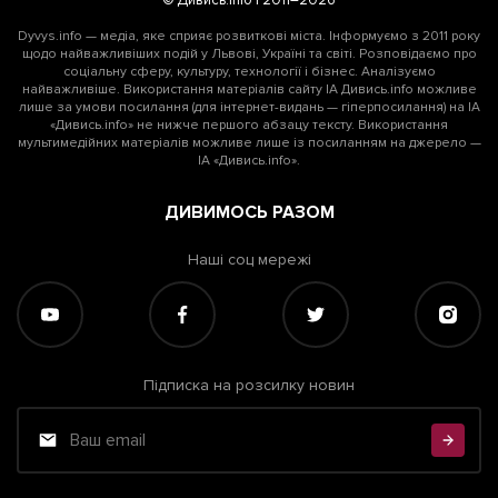
© Дивись.info | 2011–2026
Dyvys.info — медіа, яке сприяє розвиткові міста. Інформуємо з 2011 року
щодо найважливіших подій у Львові, Україні та світі. Розповідаємо про
соціальну сферу, культуру, технології і бізнес. Аналізуємо
найважливіше. Використання матеріалів сайту ІА Дивись.info можливе
лише за умови посилання (для інтернет-видань — гіперпосилання) на ІА
«Дивись.info» не нижче першого абзацу тексту. Використання
мультимедійних матеріалів можливе лише із посиланням на джерело —
ІА «Дивись.info».
ДИВИМОСЬ РАЗОМ
Наші соц мережі
Підписка на розсилку новин