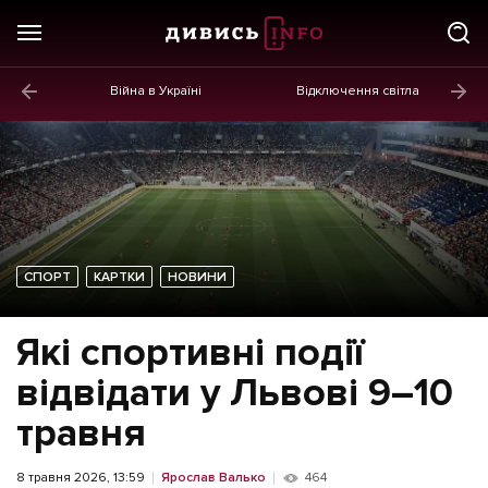
Війна в Україні
Відключення світла
ГОЛОВНЕ
Новини
Політика
Економіка
СПОРТ
КАРТКИ
НОВИНИ
Бізнес
Життя
Які спортивні події
Культура
відвідати у Львові 9–10
Афіша
травня
8 травня 2026, 13:59
Ярослав Валько
464