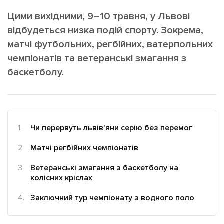
ІНШЕ
Цими вихідними, 9–10 травня, у Львові
Інтерв'ю
Прес-релізи
відбудеться низка подій спорту. Зокрема,
Картки
Фото/Відео
матчі футбольних, регбійних, ватерпольних
Репортаж
Made in Lviv
чемпіонатів та ветеранські змагання з
баскетболу.
Розслідування
Погляди
Ініціативи
Лонгріди
Чи перервуть львів'яни серію без перемог
Матчі регбійних чемпіонатів
Зв'язатися з нами
Ветеранські змагання з баскетболу на
[email protected]
Реклама на сайті
колісних кріслах
Політика конфіденційності
Заключний тур чемпіонату з водного поло
Наші соц мережі