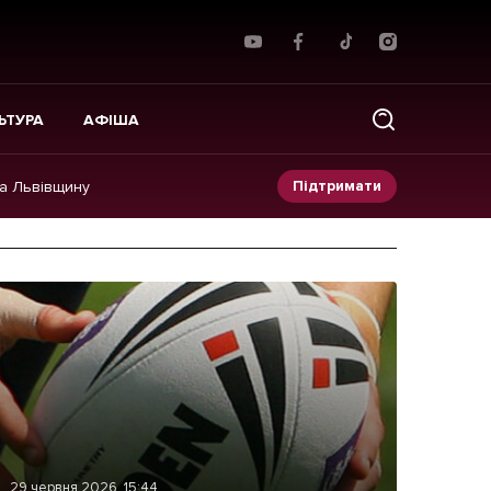
ЬТУРА
АФІША
Підтримати
на Львівщину
Прес-релізи
Фото/Відео
Made in Lviv
29 червня 2026, 15:44