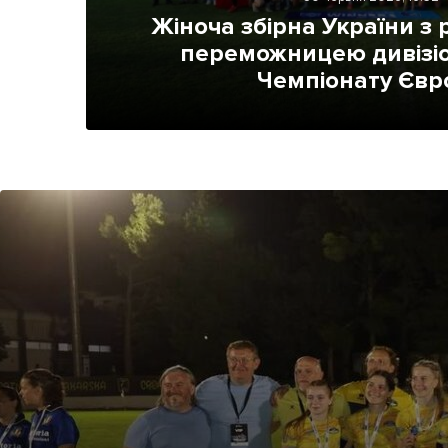
Життя
Жіноча збірна України з 
переможницею дивізіо
Культура
Чемпіонату Євр
Афіша