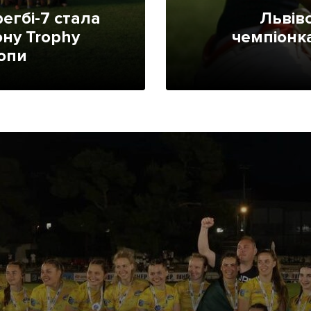
Лонгріди
регбі-7 стала
Львівс
ну Trophy
чемпіонк
опи
[email protected]
Рекл
Політика конфіденційност