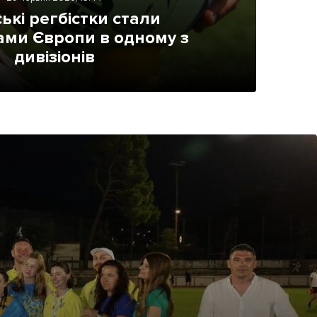
ькі регбістки стали
ами Європи в одному з
дивізіонів
ама на сайті
і