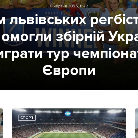
8 червня 2026, 11:42
м львівських регбіс
омогли збірній Укр
играти тур чемпіона
Європи
СПОРТ