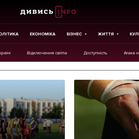
ОЛІТИКА
ЕКОНОМІКА
БІЗНЕС
ЖИТТЯ
КУЛ
країні
Відключення світла
Доступність
Атака 
ІНШЕ
Інтерв'ю
Картки
Репортаж
Розслідування
Погляди
Ініціативи