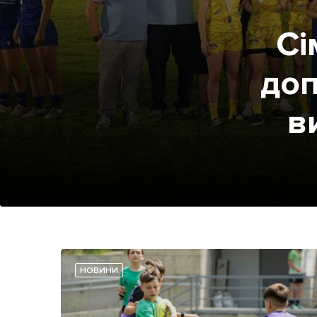
Сі
доп
в
НОВИНИ