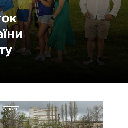
ток
аїни
ту
СПОРТ