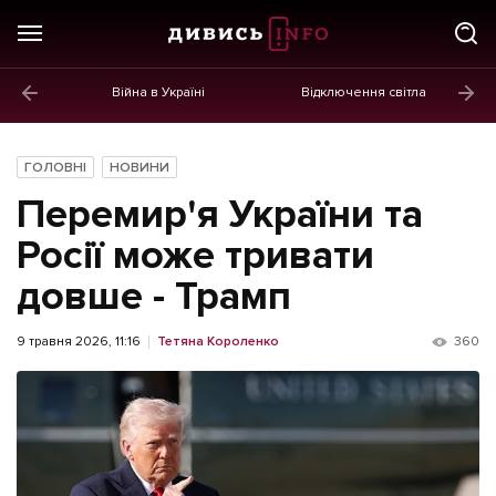
Війна в Україні
Відключення світла
ГОЛОВНЕ
Новини
ГОЛОВНІ
НОВИНИ
Політика
Перемир'я України та
Економіка
Росії може тривати
довше - Трамп
Бізнес
Життя
9 травня 2026, 11:16
Тетяна Короленко
360
Культура
Афіша