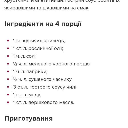
хрусткими й апетитними. Гострий соус робить їх
яскравішими та цікавішими на смак.
Інгредієнти на 4 порції
1 кг курячих крилець;
1 ст. л. рослинної олії;
1 ч. л. солі;
½ ч. л. меленого чорного перцю;
1 ч. л. паприки;
½ ч. л. сушеного часнику;
3 ст. л. гострого соусу чилі;
1 ст. л. меду;
1 ст. л. вершкового масла.
Приготування