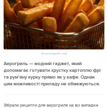
ІНШЕ
Інтерв'ю
Прес-релізи
Картки
Фото/Відео
Репортаж
Made in Lviv
Розслідування
Погляди
Ініціативи
Фото/magnific.com
Лонгріди
Аерогриль — модний гаджет, який
допомагає готувати хрустку картоплю фрі
Зв'язатися з нами
та рум’яну курку прямо як у кафе. Однак
[email protected]
Реклама на сайті
цим можливості приладу не обмежуються.
Політика конфіденційності
Зібрали рецепти для аерогриля на всі випадки
Наші соц мережі