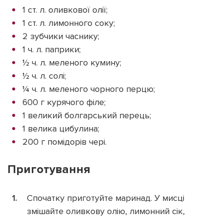
1 ст. л. оливкової олії;
1 ст. л. лимонного соку;
2 зубчики часнику;
1 ч. л. паприки;
½ ч. л. меленого кумину;
½ ч. л. солі;
¼ ч. л. меленого чорного перцю;
600 г курячого філе;
1 великий болгарський перець;
1 велика цибулина;
200 г помідорів чері.
Приготування
Спочатку приготуйте маринад. У мисці
змішайте оливкову олію, лимонний сік,