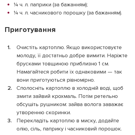
¼ ч. л. паприки (за бажанням);
¼ ч. л. часникового порошку (за бажанням).
Приготування
Очистіть картоплю. Якщо використовуєте
молоду, її достатньо добре вимити. Наріжте
брусками товщиною приблизно 1 см.
Намагайтеся робити їх однаковими — так
вони приготуються рівномірно.
Сполосніть картоплю в холодній воді, щоб
змити зайвий крохмаль. Потім ретельно
обсушіть рушником: зайва волога заважає
утворенню скоринки.
Перекладіть картоплю в миску, додайте
олію, сіль, паприку і часниковий порошок.