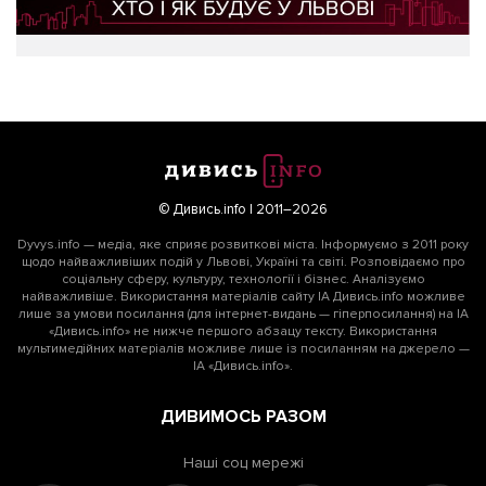
© Дивись.info | 2011–2026
Dyvys.info — медіа, яке сприяє розвиткові міста. Інформуємо з 2011 року
щодо найважливіших подій у Львові, Україні та світі. Розповідаємо про
соціальну сферу, культуру, технології і бізнес. Аналізуємо
найважливіше. Використання матеріалів сайту ІА Дивись.info можливе
лише за умови посилання (для інтернет-видань — гіперпосилання) на ІА
«Дивись.info» не нижче першого абзацу тексту. Використання
мультимедійних матеріалів можливе лише із посиланням на джерело —
ІА «Дивись.info».
ДИВИМОСЬ РАЗОМ
Наші соц мережі