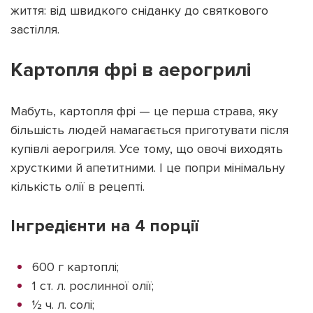
життя: від швидкого сніданку до святкового
застілля.
Картопля фрі в аерогрилі
Підтримати dyvys.info
Мабуть, картопля фрі — це перша страва, яку
більшість людей намагається приготувати після
купівлі аерогриля. Усе тому, що овочі виходять
хрусткими й апетитними. І це попри мінімальну
кількість олії в рецепті.
Інгредієнти на 4 порції
600 г картоплі;
1 ст. л. рослинної олії;
½ ч. л. солі;