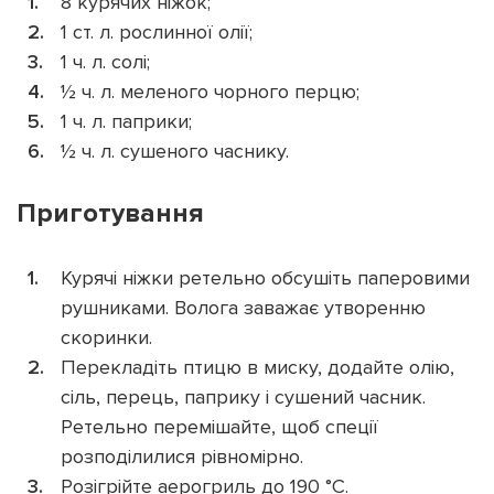
8 курячих ніжок;
1 ст. л. рослинної олії;
1 ч. л. солі;
½ ч. л. меленого чорного перцю;
1 ч. л. паприки;
½ ч. л. сушеного часнику.
Приготування
Курячі ніжки ретельно обсушіть паперовими
рушниками. Волога заважає утворенню
скоринки.
Перекладіть птицю в миску, додайте олію,
сіль, перець, паприку і сушений часник.
Ретельно перемішайте, щоб спеції
розподілилися рівномірно.
Розігрійте аерогриль до 190 °C.