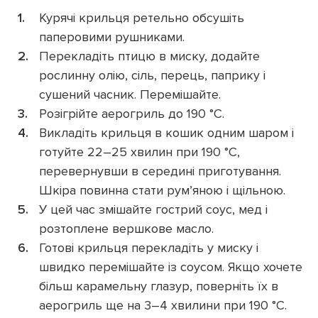
Курячі крильця ретельно обсушіть
паперовими рушниками.
Перекладіть птицю в миску, додайте
рослинну олію, сіль, перець, паприку і
сушений часник. Перемішайте.
Розігрійте аерогриль до 190 °C.
Викладіть крильця в кошик одним шаром і
готуйте 22–25 хвилин при 190 °C,
перевернувши в середині приготування.
Шкіра повинна стати рум’яною і щільною.
У цей час змішайте гострий соус, мед і
розтоплене вершкове масло.
Готові крильця перекладіть у миску і
швидко перемішайте із соусом. Якщо хочете
більш карамельну глазур, поверніть їх в
аерогриль ще на 3–4 хвилини при 190 °C.