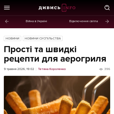
Війна в Україні
Відключення світла
ГОЛОВНЕ
Новини
НОВИНИ
НОВИНИ СУСПІЛЬСТВА
Політика
Прості та швидкі
Економіка
рецепти для аерогриля
Бізнес
9 травня 2026, 19:02
Тетяна Короленко
396
Життя
Культура
Афіша