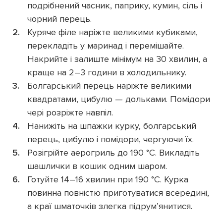
подрібнений часник, паприку, кумин, сіль і
чорний перець.
Куряче філе наріжте великими кубиками,
перекладіть у маринад і перемішайте.
Накрийте і залиште мінімум на 30 хвилин, а
краще на 2–3 години в холодильнику.
Болгарський перець наріжте великими
квадратами, цибулю — дольками. Помідори
чері розріжте навпіл.
Нанижіть на шпажки курку, болгарський
перець, цибулю і помідори, чергуючи їх.
Розігрійте аерогриль до 190 °C. Викладіть
шашлички в кошик одним шаром.
Готуйте 14–16 хвилин при 190 °C. Курка
повинна повністю приготуватися всередині,
а краї шматочків злегка підрум’янитися.