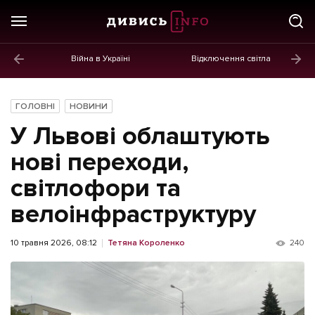
Війна в Україні
Відключення світла
ГОЛОВНЕ
Новини
ГОЛОВНІ
НОВИНИ
Політика
У Львові облаштують
Економіка
нові переходи,
світлофори та
Бізнес
велоінфраструктуру
Життя
Культура
10 травня 2026, 08:12
Тетяна Короленко
240
Афіша