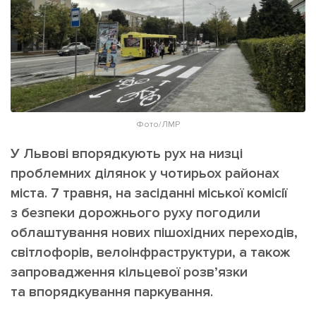
ІНШЕ
Інтерв'ю
Прес-релізи
Картки
Фото/Відео
Репортаж
Made in Lviv
Розслідування
Погляди
Фото/ЛМР
Ініціативи
У Львові впорядкують рух на низці
Лонгріди
проблемних ділянок у чотирьох районах
міста. 7 травня, на засіданні міської комісії
з безпеки дорожнього руху погодили
Зв'язатися з нами
облаштування нових пішохідних переходів,
[email protected]
Реклама на сайті
світлофорів, велоінфраструктури, а також
запровадження кільцевої розв’язки
Політика конфіденційності
та впорядкування паркування.
Наші соц мережі