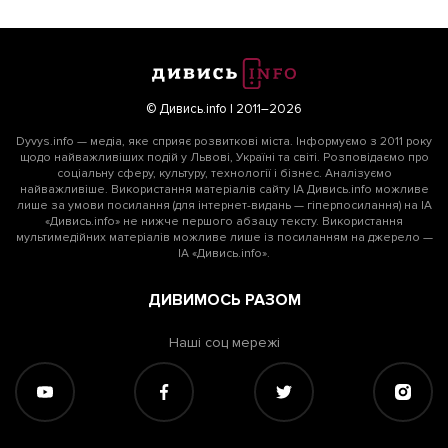
© Дивись.info | 2011–2026
Dyvys.info — медіа, яке сприяє розвиткові міста. Інформуємо з 2011 року
щодо найважливіших подій у Львові, Україні та світі. Розповідаємо про
соціальну сферу, культуру, технології і бізнес. Аналізуємо
найважливіше. Використання матеріалів сайту ІА Дивись.info можливе
лише за умови посилання (для інтернет-видань — гіперпосилання) на ІА
«Дивись.info» не нижче першого абзацу тексту. Використання
мультимедійних матеріалів можливе лише із посиланням на джерело —
ІА «Дивись.info».
ДИВИМОСЬ РАЗОМ
Наші соц мережі