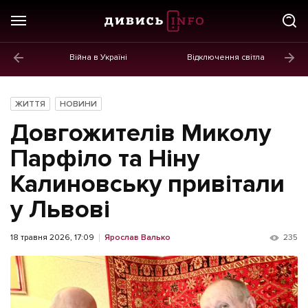
Війна в Україні
Відключення світла
ГОЛОВНЕ
Новини
ЖИТТЯ
НОВИНИ
Політика
Довгожителів Миколу
Економіка
Парфіло та Ніну
Калиновську привітали
Бізнес
у Львові
Життя
Культура
18 травня 2026, 17:09
Ярослав Валько
235
Афіша