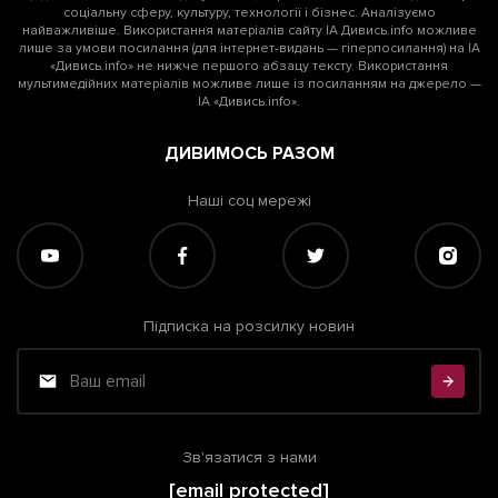
соціальну сферу, культуру, технології і бізнес. Аналізуємо
найважливіше. Використання матеріалів сайту ІА Дивись.info можливе
лише за умови посилання (для інтернет-видань — гіперпосилання) на ІА
«Дивись.info» не нижче першого абзацу тексту. Використання
мультимедійних матеріалів можливе лише із посиланням на джерело —
ІА «Дивись.info».
ДИВИМОСЬ РАЗОМ
Наші соц мережі
Підписка на розсилку новин
Зв'язатися з нами
[email protected]