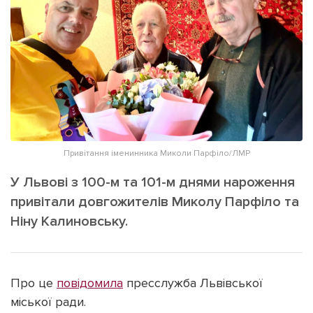
ІНШЕ
Інтерв'ю
Прес-релізи
Картки
Фото/Відео
Репортаж
Made in Lviv
Розслідування
Погляди
Ініціативи
Привітання іменинника Миколи Парфіло/ЛМР
Лонгріди
У Львові з 100-м та 101-м днями нароження
привітали довгожителів Миколу Парфіло та
Ніну Калиновську.
Зв'язатися з нами
[email protected]
Реклама на сайті
Політика конфіденційності
Про це
повідомила
пресслужба Львівської
міської ради.
Наші соц мережі