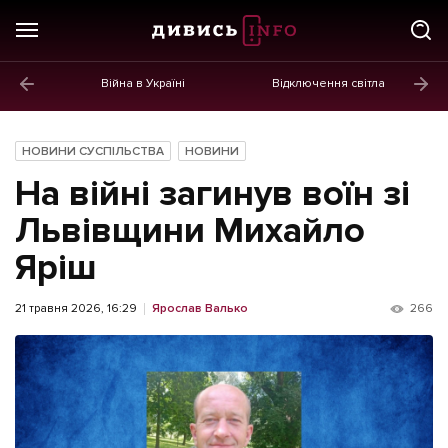
Війна в Україні
Відключення світла
ГОЛОВНЕ
Новини
НОВИНИ СУСПІЛЬСТВА
НОВИНИ
Політика
На війні загинув воїн зі
Економіка
Львівщини Михайло
Яріш
Бізнес
Життя
21 травня 2026, 16:29
Ярослав Валько
266
Культура
Афіша