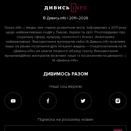
© Дивись.info | 2011–2026
Dyvys.info — медіа, яке сприяє розвиткові міста. Інформуємо з 2011 року
щодо найважливіших подій у Львові, Україні та світі. Розповідаємо про
соціальну сферу, культуру, технології і бізнес. Аналізуємо
найважливіше. Використання матеріалів сайту ІА Дивись.info можливе
лише за умови посилання (для інтернет-видань — гіперпосилання) на ІА
«Дивись.info» не нижче першого абзацу тексту. Використання
мультимедійних матеріалів можливе лише із посиланням на джерело —
ІА «Дивись.info».
ДИВИМОСЬ РАЗОМ
Наші соц мережі
Підписка на розсилку новин