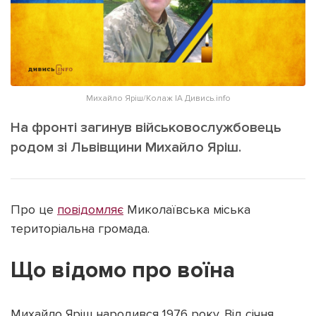
ІНШЕ
Інтерв'ю
Прес-релізи
Картки
Фото/Відео
Репортаж
Made in Lviv
Михайло Яріш/Колаж ІА Дивись.info
Розслідування
Погляди
На фронті загинув військовослужбовець
родом зі Львівщини Михайло Яріш.
Ініціативи
Лонгріди
Про це
повідомляє
Миколаївська міська
Зв'язатися з нами
територіальна громада.
[email protected]
Реклама на сайті
Що відомо про воїна
Політика конфіденційності
Михайло Яріш народився 1976 року. Від січня
Наші соц мережі