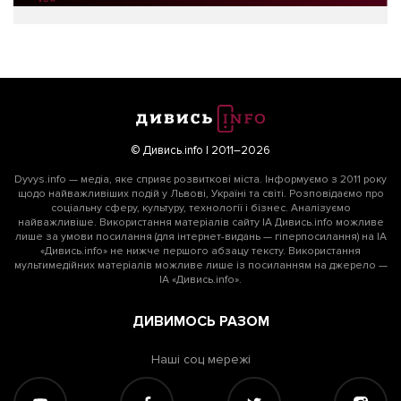
© Дивись.info | 2011–2026
Dyvys.info — медіа, яке сприяє розвиткові міста. Інформуємо з 2011 року
щодо найважливіших подій у Львові, Україні та світі. Розповідаємо про
соціальну сферу, культуру, технології і бізнес. Аналізуємо
найважливіше. Використання матеріалів сайту ІА Дивись.info можливе
лише за умови посилання (для інтернет-видань — гіперпосилання) на ІА
«Дивись.info» не нижче першого абзацу тексту. Використання
мультимедійних матеріалів можливе лише із посиланням на джерело —
ІА «Дивись.info».
ДИВИМОСЬ РАЗОМ
Наші соц мережі