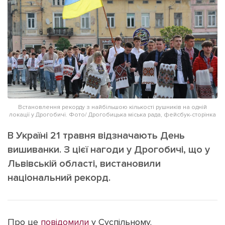
ІНШЕ
Інтерв'ю
Прес-релізи
Картки
Фото/Відео
Репортаж
Made in Lviv
Розслідування
Погляди
Ініціативи
Встановлення рекорду з найбільшою кількості рушників на одній
локації у Дрогобичі. Фото/ Дрогобицька міська рада, фейсбук-сторінка
Лонгріди
В Україні 21 травня відзначають День
вишиванки. З цієї нагоди у Дрогобичі, що у
Зв'язатися з нами
Львівській області, вистановили
[email protected]
Реклама на сайті
національний рекорд.
Політика конфіденційності
Про це
повідомили
у Суспільному.
Наші соц мережі