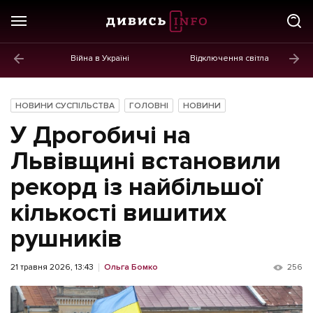
Війна в Україні
Відключення світла
ГОЛОВНЕ
Новини
НОВИНИ СУСПІЛЬСТВА
ГОЛОВНІ
НОВИНИ
Політика
У Дрогобичі на
Економіка
Львівщині встановили
рекорд із найбільшої
Бізнес
кількості вишитих
Життя
рушників
Культура
Афіша
21 травня 2026, 13:43
Ольга Бомко
256