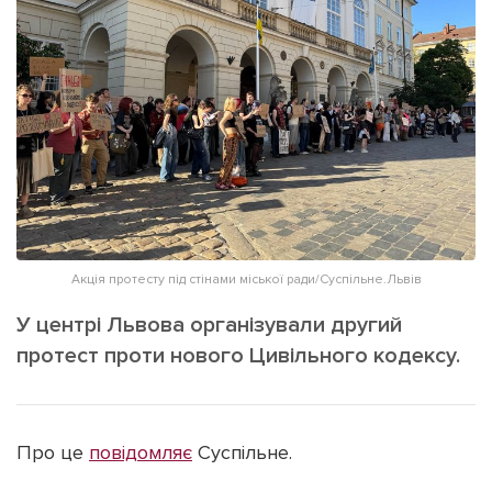
ІНШЕ
Інтерв'ю
Прес-релізи
Картки
Фото/Відео
Репортаж
Made in Lviv
Розслідування
Погляди
Ініціативи
Лонгріди
Акція протесту під стінами міської ради/Суспільне.Львів
У центрі Львова організували другий
Зв'язатися з нами
протест проти нового Цивільного кодексу.
[email protected]
Реклама на сайті
Політика конфіденційності
Про це
повідомляє
Суспільне.
Наші соц мережі