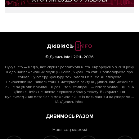
© Дивись.info | 2011–2026
Dyvys.info — медіа, яке сприяє розвиткові міста. Інформуємо з 2011 року
щодо найважливіших подій у Львові, Україні та світі. Розповідаємо про
соціальну сферу, культуру, технології і бізнес. Аналізуємо
найважливіше. Використання матеріалів сайту ІА Дивись.info можливе
лише за умови посилання (для інтернет-видань — гіперпосилання) на ІА
«Дивись.info» не нижче першого абзацу тексту. Використання
мультимедійних матеріалів можливе лише із посиланням на джерело —
ІА «Дивись.info».
ДИВИМОСЬ РАЗОМ
Наші соц мережі