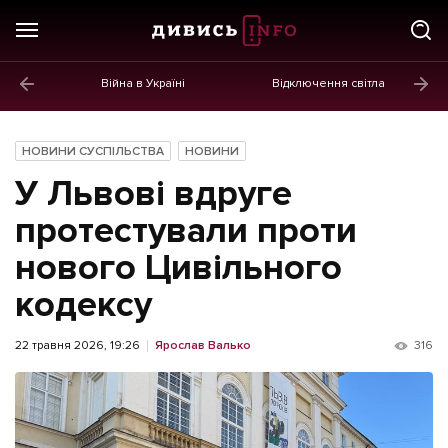
Війна в Україні
Відключення світла
ГОЛОВНЕ
Новини
НОВИНИ СУСПІЛЬСТВА
НОВИНИ
Політика
У Львові вдруге
Економіка
протестували проти
нового Цивільного
Бізнес
кодексу
Життя
Культура
22 травня 2026, 19:26
Ярослав Валько
316
Афіша