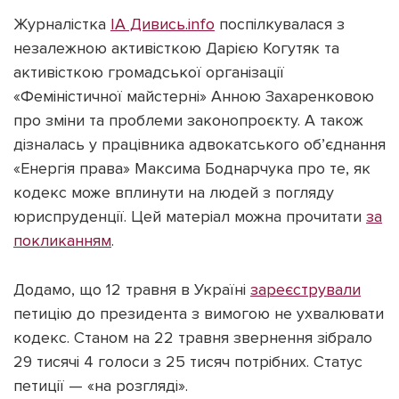
Журналістка
ІА Дивись.info
поспілкувалася з
незалежною активісткою Дарією Когутяк та
активісткою громадської організації
«Феміністичної майстерні» Анною Захаренковою
про зміни та проблеми законопроєкту. А також
дізналась у працівника адвокатського об’єднання
«Енергія права» Максима Боднарчука про те, як
кодекс може вплинути на людей з погляду
юриспруденції. Цей матеріал можна прочитати
за
покликанням
.
Додамо, що 12 травня в Україні
зареєстрували
петицію до президента з вимогою не ухвалювати
кодекс. Станом на 22 травня звернення зібрало
29 тисячі 4 голоси з 25 тисяч потрібних. Статус
петиції — «на розгляді».