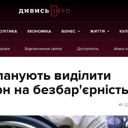
ОЛІТИКА
ЕКОНОМІКА
БІЗНЕС
ЖИТТЯ
КУЛ
країні
Відключення світла
Доступність
Атака 
ІНШЕ
Інтерв'ю
ланують виділити
Картки
н на безбар'єрніст
Репортаж
Розслідування
2
Погляди
Ініціативи