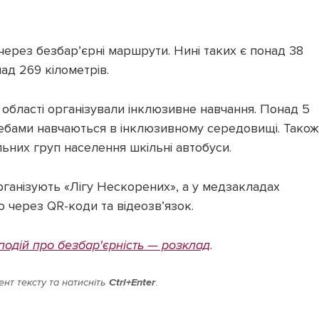
через безбар’єрні маршрути. Нині таких є понад 38
ад 269 кілометрів.
 області організували інклюзивне навчання. Понад 5
требами навчаються в інклюзивному середовищі. Також
ьних груп населення шкільні автобуси.
рганізують «Лігу Нескорених», а у медзакладах
через QR-коди та відеозв’язок.
подій про безбар'єрність — розклад
.
нт тексту та натисніть
Ctrl+Enter
.