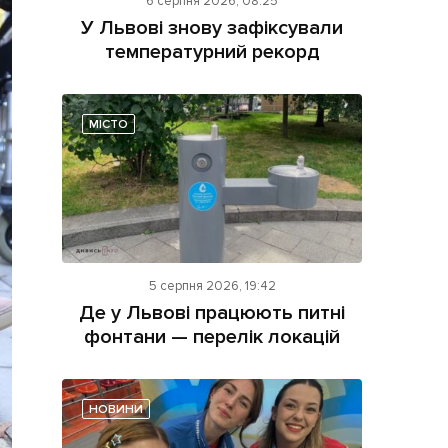
6 серпня 2026, 08:25
У Львові знову зафіксували
температурний рекорд
МІСТО
ама на сайті
і
5 серпня 2026, 19:42
Де у Львові працюють питні
фонтани — перелік локацій
НОВИНИ