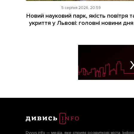
5 серпня 2026, 20:59
Новий науковий парк, якість повітря т
укриття у Львові: головні новини дня
Dyvys.info — медіа, яке сприяє розвиткові міста. Інфо