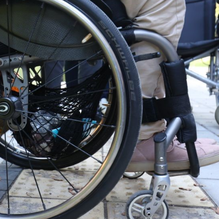
Лонгріди
[email protected]
Рекл
Політика конфіденційност