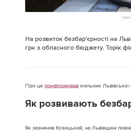
Ілюс
На розвиток безбар'єрності на Ль
грн з обласного бюджету. Торік фі
Про це
поінформував
очільник Львівської 
Як розвивають безбар
Як зазначив Козицький, на Львівщині повн