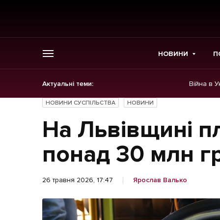
НОВИНИ
П
Актуальні теми:
Війна в У
ГОЛОВНЕ
НОВИНИ СУСПІЛЬСТВА
НОВИНИ
Новини
На Львівщині п
Політика
понад 30 млн гр
Економіка
26 травня 2026, 17:47
Ярослав Валько
Бізнес