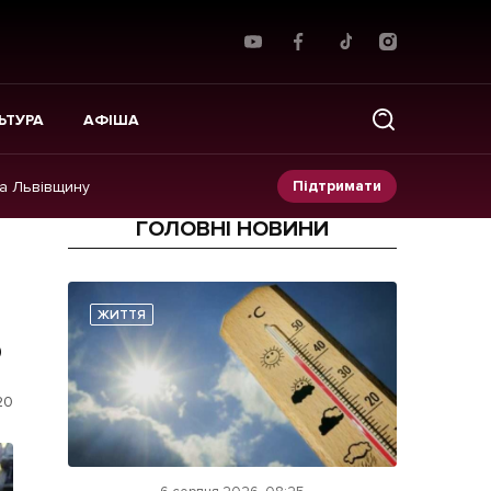
ЬТУРА
АФІША
Підтримати
на Львівщину
ГОЛОВНІ НОВИНИ
Прес-релізи
Фото/Відео
ЖИТТЯ
ь
Made in Lviv
20