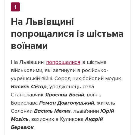
На Львівщині
попрощалися із шістьма
воїнами
На Львівщині
попрощалися
із шістьма
військовими, які загинули в російсько-
українській війні. Серед них бойовий медик
Василь Ситар
, уродженець села
Станіславчик
Ярослав
Босий
, воїн з
Борислава
Роман Довголуцький
, житель
Солонки
Василь Мелих
, львів'янин
Юрій
Мозіль
, захисник з Куликова
Андрій
Березюк
.