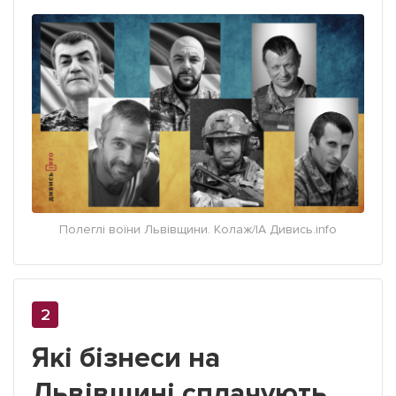
Полеглі воїни Львівщини. Колаж/ІА Дивись.info
Які бізнеси на
Львівщині сплачують