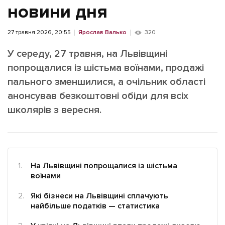
ІНШЕ
новини дня
Інтерв'ю
Прес-релізи
27 травня 2026, 20:55
Ярослав Валько
320
Картки
Фото/Відео
У середу, 27 травня, на Львівщині
Репортаж
Made in Lviv
попрощалися із шістьма воїнами, продажі
Розслідування
пального зменшилися, а очільник області
Погляди
анонсував безкоштовні обіди для всіх
Ініціативи
школярів з вересня.
Лонгріди
Зв'язатися з нами
На Львівщині попрощалися із шістьма
[email protected]
Реклама на сайті
воїнами
Політика конфіденційності
Які бізнеси на Львівщині сплачують
найбільше податків — статистика
Наші соц мережі