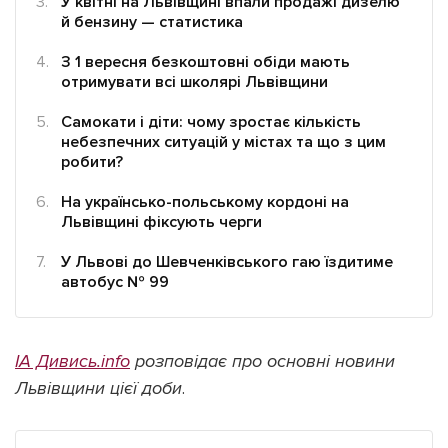
У квітні на Львівщині впали продажі дизелю
й бензину — статистика
З 1 вересня безкоштовні обіди мають
отримувати всі школярі Львівщини
Підтримати dyvys.info
Самокати і діти: чому зростає кількість
небезпечних ситуацій у містах та що з цим
робити?
На українсько-польському кордоні на
Львівщині фіксують черги
У Львові до Шевченківського гаю їздитиме
автобус № 99
ІА Дивись.info
розповідає про основні новини
Львівщини цієї доби
.