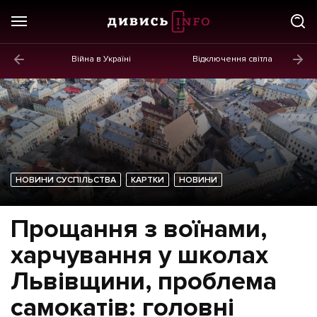
Війна в Україні
Відключення світла
ГОЛОВНЕ
Новини
Політика
Економіка
НОВИНИ СУСПІЛЬСТВА
КАРТКИ
НОВИНИ
Бізнес
Життя
Прощання з воїнами,
Культура
харчування у школах
Афіша
Львівщини, проблема
самокатів: головні