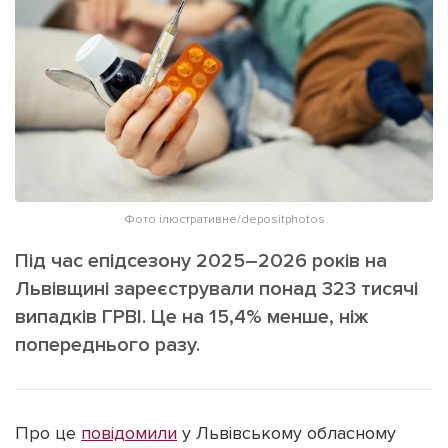
ІНШЕ
Інтерв'ю
Прес-релізи
Картки
Фото/Відео
Репортаж
Made in Lviv
Розслідування
Погляди
Ініціативи
Фото ілюстративне/depositphotos
Лонгріди
Під час епідсезону 2025–2026 років на
Львівщині зареєстрували понад 323 тисячі
випадків ГРВІ. Це на 15,4% менше, ніж
Зв'язатися з нами
[email protected]
Реклама на сайті
попереднього разу.
Політика конфіденційності
Про це
повідомили
у Львівському обласному
Наші соц мережі