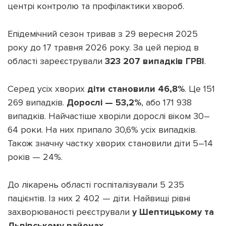
центрі контролю та профілактики хвороб.
Епідемічний сезон тривав з 29 вересня 2025
року до 17 травня 2026 року. За цей період в
Підтримати dyvys.info
області зареєстрували
323 207 випадків ГРВІ
.
Серед усіх хворих
діти становили 46,8%
. Це 151
269 випадків.
Дорослі — 53,2%
, або 171 938
випадків. Найчастіше хворіли дорослі віком 30–
64 роки. На них припало 30,6% усіх випадків.
Також значну частку хворих становили діти 5–14
років — 24%.
До лікарень області госпіталізували 5 235
пацієнтів. Із них 2 402 — діти. Найвищі рівні
захворюваності реєстрували
у Шептицькому та
Львівському районах.