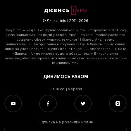
© Дивись.info | 2011–2026
Dyvys.info — медіа, яке сприяє розвиткові міста. Інформуємо з 2011 року
щодо найважливіших подій у Львові, Україні та світі. Розповідаємо про
соціальну сферу, культуру, технології і бізнес. Аналізуємо
найважливіше. Використання матеріалів сайту ІА Дивись.info можливе
лише за умови посилання (для інтернет-видань — гіперпосилання) на ІА
«Дивись.info» не нижче першого абзацу тексту. Використання
мультимедійних матеріалів можливе лише із посиланням на джерело —
ІА «Дивись.info».
ДИВИМОСЬ РАЗОМ
Наші соц мережі
Підписка на розсилку новин