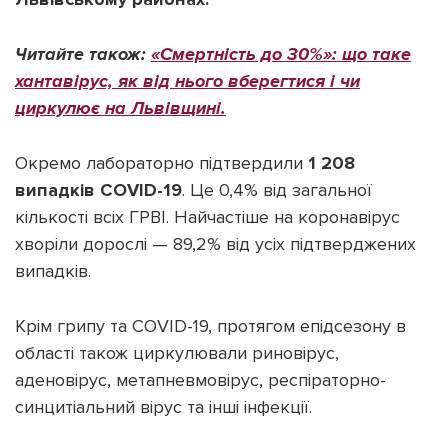
Читайте також:
«Смертність до 30%»: що таке
хантавірус, як від нього вберегтися і чи
циркулює на Львівщині.
Окремо лабораторно підтвердили
1 208
випадків COVID-19
. Це 0,4% від загальної
кількості всіх ГРВІ. Найчастіше на коронавірус
хворіли дорослі — 89,2% від усіх підтверджених
випадків.
Крім грипу та COVID-19, протягом епідсезону в
області також циркулювали риновірус,
аденовірус, метапневмовірус, респіраторно-
синцитіальний вірус та інші інфекції.