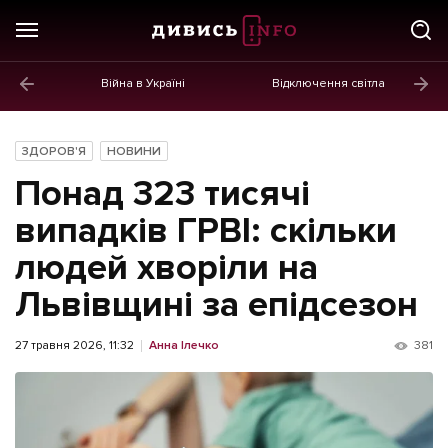
Війна в Україні
Відключення світла
ГОЛОВНЕ
Новини
ЗДОРОВ'Я
НОВИНИ
Політика
Понад 323 тисячі
Економіка
випадків ГРВІ: скільки
людей хворіли на
Бізнес
Львівщині за епідсезон
Життя
Культура
27 травня 2026, 11:32
Анна Ілечко
381
Афіша