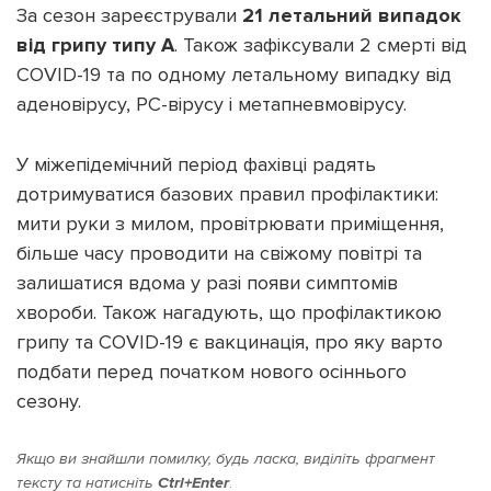
За сезон зареєстрували
21 летальний випадок
від грипу типу А
. Також зафіксували 2 смерті від
COVID-19 та по одному летальному випадку від
аденовірусу, РС-вірусу і метапневмовірусу.
У міжепідемічний період фахівці радять
дотримуватися базових правил профілактики:
мити руки з милом, провітрювати приміщення,
більше часу проводити на свіжому повітрі та
залишатися вдома у разі появи симптомів
хвороби. Також нагадують, що профілактикою
грипу та COVID-19 є вакцинація, про яку варто
подбати перед початком нового осіннього
сезону.
Якщо ви знайшли помилку, будь ласка, виділіть фрагмент
тексту та натисніть
Ctrl+Enter
.