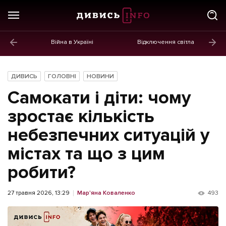
Війна в Україні
Відключення світла
ГОЛОВНЕ
Новини
ДИВИСЬ
ГОЛОВНІ
НОВИНИ
Політика
Самокати і діти: чому
Економіка
зростає кількість
небезпечних ситуацій у
Бізнес
містах та що з цим
Життя
робити?
Культура
Афіша
27 травня 2026, 13:29
Мар'яна Коваленко
493