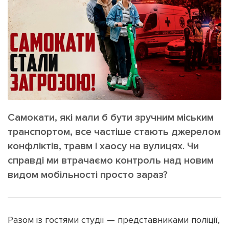
ІНШЕ
Інтерв'ю
Прес-релізи
Картки
Фото/Відео
Репортаж
Made in Lviv
Розслідування
Погляди
Ініціативи
Самокати, які мали б бути зручним міським
Лонгріди
транспортом, все частіше стають джерелом
конфліктів, травм і хаосу на вулицях. Чи
справді ми втрачаємо контроль над новим
Зв'язатися з нами
видом мобільності просто зараз?
[email protected]
Реклама на сайті
Політика конфіденційності
Разом із гостями студії — представниками поліції,
Наші соц мережі