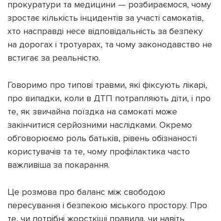
прокуратури та медицини — розбираємося, чому
зростає кількість інцидентів за участі самокатів,
хто насправді несе відповідальність за безпеку
на дорогах і тротуарах, та чому законодавство не
встигає за реальністю.
Підтримати dyvys.info
Говоримо про типові травми, які фіксують лікарі,
про випадки, коли в ДТП потрапляють діти, і про
те, як звичайна поїздка на самокаті може
закінчитися серйозними наслідками. Окремо
обговорюємо роль батьків, рівень обізнаності
користувачів та те, чому профілактика часто
важливіша за покарання.
Це розмова про баланс між свободою
пересування і безпекою міського простору. Про
те, чи потрібні жорсткіші правила, чи навіть