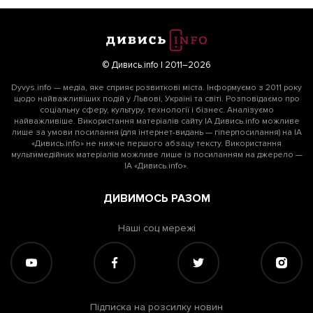
© Дивись.info | 2011–2026
Dyvys.info — медіа, яке сприяє розвиткові міста. Інформуємо з 2011 року
щодо найважливіших подій у Львові, Україні та світі. Розповідаємо про
соціальну сферу, культуру, технології і бізнес. Аналізуємо
найважливіше. Використання матеріалів сайту ІА Дивись.info можливе
лише за умови посилання (для інтернет-видань — гіперпосилання) на ІА
«Дивись.info» не нижче першого абзацу тексту. Використання
мультимедійних матеріалів можливе лише із посиланням на джерело —
ІА «Дивись.info».
ДИВИМОСЬ РАЗОМ
Наші соц мережі
Підписка на розсилку новин