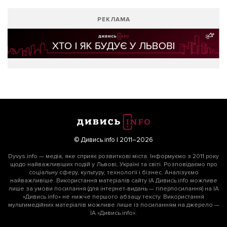
РЕКЛАМА
© Дивись.info | 2011–2026
Dyvys.info — медіа, яке сприяє розвиткові міста. Інформуємо з 2011 року
щодо найважливіших подій у Львові, Україні та світі. Розповідаємо про
соціальну сферу, культуру, технології і бізнес. Аналізуємо
найважливіше. Використання матеріалів сайту ІА Дивись.info можливе
лише за умови посилання (для інтернет-видань — гіперпосилання) на ІА
«Дивись.info» не нижче першого абзацу тексту. Використання
мультимедійних матеріалів можливе лише із посиланням на джерело —
ІА «Дивись.info».