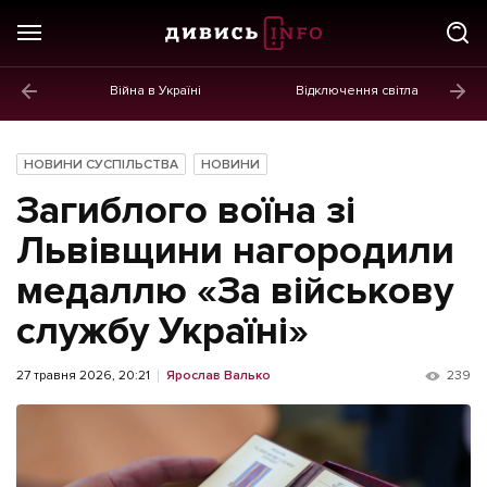
Війна в Україні
Відключення світла
ГОЛОВНЕ
Новини
НОВИНИ СУСПІЛЬСТВА
НОВИНИ
Політика
Загиблого воїна зі
Економіка
Львівщини нагородили
медаллю «За військову
Бізнес
службу Україні»
Життя
Культура
27 травня 2026, 20:21
Ярослав Валько
239
Афіша