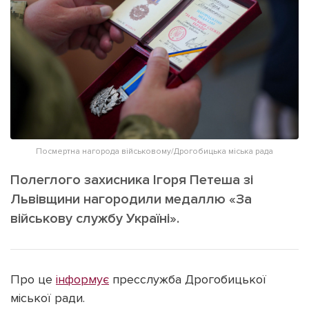
ІНШЕ
Інтерв'ю
Прес-релізи
Картки
Фото/Відео
Репортаж
Made in Lviv
Розслідування
Погляди
Ініціативи
Посмертна нагорода військовому/Дрогобицька міська рада
Лонгріди
Полеглого захисника Ігоря Петеша зі
Львівщини нагородили медаллю «За
військову службу Україні».
Зв'язатися з нами
[email protected]
Реклама на сайті
Політика конфіденційності
Про це
інформує
пресслужба Дрогобицької
міської ради.
Наші соц мережі