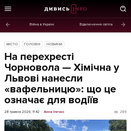
Війна в Україні
Відключення світла
ГОЛОВНЕ
Новини
МІСТО
ГОЛОВНІ
НОВИНИ
Політика
На перехресті
Економіка
Чорновола — Хімічна у
Львові нанесли
Бізнес
«вафельницю»: що це
Життя
означає для водіїв
Культура
Афіша
28 травня 2026, 11:42
Анна Ілечко
289