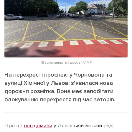
ІНШЕ
Інтерв'ю
Прес-релізи
Картки
Фото/Відео
Репортаж
Made in Lviv
Розслідування
Погляди
Ініціативи
«Вафельниця на дорозі»/ЛМР
Лонгріди
На перехресті проспекту Чорновола та
вулиці Хімічної у Львові з’явилася нова
дорожня розмітка. Вона має запобігати
Зв'язатися з нами
блокуванню перехрестя під час заторів.
[email protected]
Реклама на сайті
Політика конфіденційності
Про це
повідомили
у Львівській міській раді.
Наші соц мережі