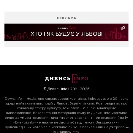
РЕКЛАМА
© Дивись.info | 2011–2026
Dyvys.info — медіа, яке сприяє розвиткові міста. Інформуємо з 2011 року
щодо найважливіших подій у Львові, Україні та світі. Розповідаємо про
соціальну сферу, культуру, технології і бізнес. Аналізуємо
найважливіше. Використання матеріалів сайту ІА Дивись.info можливе
лише за умови посилання (для інтернет-видань — гіперпосилання) на ІА
«Дивись.info» не нижче першого абзацу тексту. Використання
мультимедійних матеріалів можливе лише із посиланням на джерело —
ІА «Дивись.info».