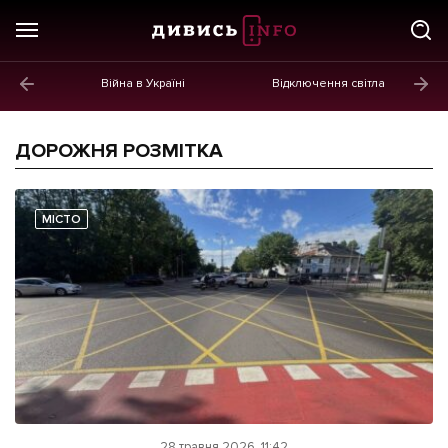
Війна в Україні
Відключення світла
ГОЛОВНЕ
Новини
ДОРОЖНЯ РОЗМІТКА
Політика
Економіка
МІСТО
Бізнес
Життя
Культура
Афіша
28 травня 2026, 11:42