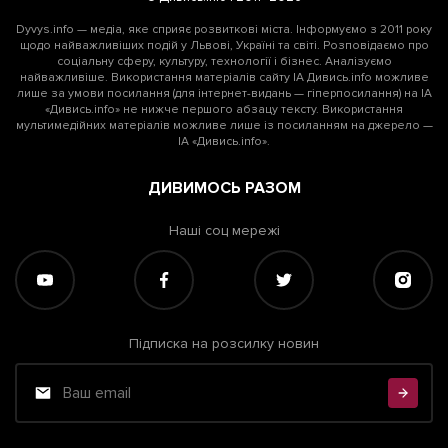
Dyvys.info — медіа, яке сприяє розвиткові міста. Інформуємо з 2011 року
щодо найважливіших подій у Львові, Україні та світі. Розповідаємо про
соціальну сферу, культуру, технології і бізнес. Аналізуємо
найважливіше. Використання матеріалів сайту ІА Дивись.info можливе
лише за умови посилання (для інтернет-видань — гіперпосилання) на ІА
«Дивись.info» не нижче першого абзацу тексту. Використання
мультимедійних матеріалів можливе лише із посиланням на джерело —
ІА «Дивись.info».
ДИВИМОСЬ РАЗОМ
Наші соц мережі
Підписка на розсилку новин