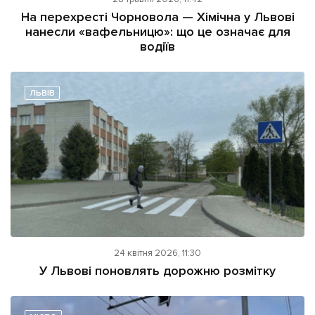
ІНШЕ
На перехресті Чорновола — Хімічна у Львові
нанесли «вафельницю»: що це означає для
Інтерв'ю
Прес-релізи
водіїв
Картки
Фото/Відео
Репортаж
Made in Lviv
ЛЬВІВ
Розслідування
Погляди
Ініціативи
Лонгріди
Зв'язатися з нами
[email protected]
Реклама на сайті
24 квітня 2026, 11:30
У Львові поновлять дорожню розмітку
Політика конфіденційності
Наші соц мережі