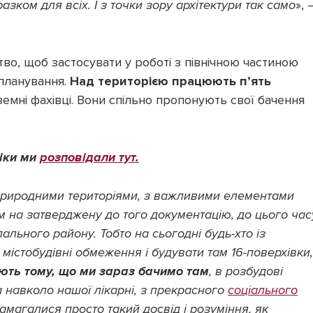
зком для всіх. І з точки зору архітектури так само
», 
о, щоб застосувати у роботі з північною частиною
 планування.
Над територією працюють п’ять
ноземні фахівці. Вони спільно пропонують свої бачення
ліки ми
розповідали тут.
риродними територіями, з важливими елементами
ом на затверджену до того документацію, до цього час
ального району. Тобто на сьогодні будь-хто із
істобудівні обмеження і будувати там 16-поверхівки,
ають тому, що ми зараз бачимо там
, в розбудові
 навколо нашої лікарні, з прекрасного
соціального
намагалися просто такий досвід і розуміння, як