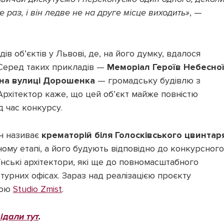
е раз, і він ледве не на друге місце виходить»
, —
в об’єктів у Львові, де, на його думку, вдалося
. Серед таких прикладів —
Меморіал Героїв Небесно
 на вулиці Дорошенка
— громадську будівлю з
Архітектор каже, що цей об’єкт майже повністю
д час конкурсу.
н називає
крематорій біля Голосківського цвинтар
му етапі, а його будують відповідно до конкурсного
нські архітектори, які ще до повномасштабного
турних офісах. Зараз над реалізацією проєкту
кою
Studio Zmist
.
ідали тут
.