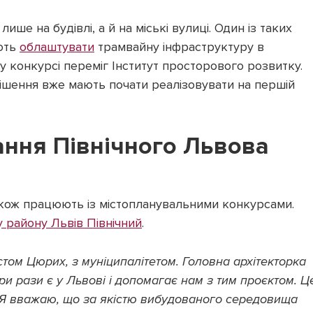
ише на будівлі, а й на міські вулиці. Один із таких
ають
облаштувати
трамвайну інфраструктуру в
у конкурсі переміг Інститут просторового розвитку.
ішення вже мають почати реалізовувати на першій
ання Північного Львова
також працюють із містопланувальними конкурсами.
 району Львів Північний
.
том Цюрих, з муніципалітетом. Головна архітекторка
ри рази є у Львові і допомагає нам з тим проєктом. Ц
 Я вважаю, що за якістю вибудованого середовища