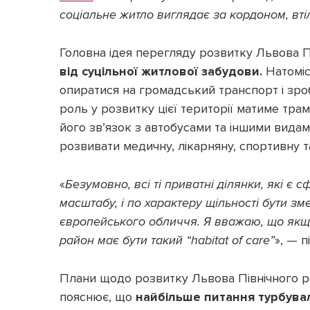
соціальне житло виглядає за кордоном, вті
Головна ідея перегляду розвитку Львова Пів
від суцільної житлової забудови.
Натоміст
опиратися на громадський транспорт і зро
роль у розвитку цієї території матиме трам
його зв’язок з автобусами та іншими видам
розвивати медичну, лікарняну, спортивну т
«
Безумовно, всі ті приватні ділянки, які є с
масштабу, і по характеру щільності бути зм
європейського обличчя. Я вважаю, що якщо 
район має бути такий “habitat of care”
», — 
Плани щодо розвитку Львова Північного р
пояснює, що
найбільше питання турбувал