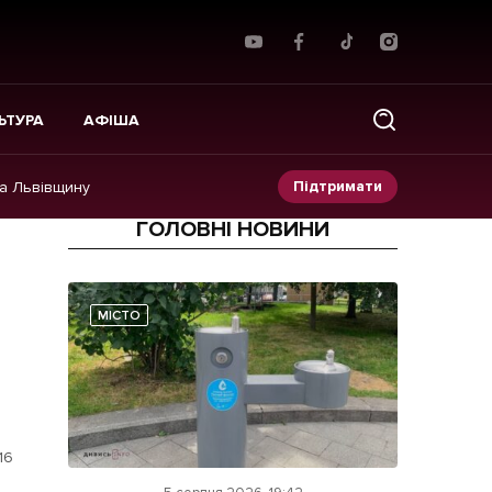
ЬТУРА
АФІША
Підтримати
на Львівщину
ГОЛОВНІ НОВИНИ
Прес-релізи
Фото/Відео
МІСТО
Made in Lviv
16