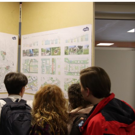
Лонгріди
[email protected]
Рекл
Політика конфіденційност