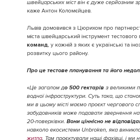
швейцарських міст він є дуже серйозним зра
каже Антон Коломєйцев.
Львів домовився з Цюрихом про партнерств
міста швейцарський інструмент тестового
команд
, у кожній з яких є українські та і
розвитку цього району.
Про це тестове планування та його недо
«
Це загалом д
о 500 гектарів
з великими п
водної інфраструктури. Суть така, що стан
ми в цьому місті маємо проєкт чергового сп
забудовників може подавати звернення на м
20-поверхівки.
Вони ціннісно не відповід
навколо екосистеми Unbroken, яка виникла
житла
. Там проєктували наші фахівці, і ми 