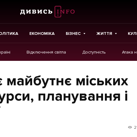
ОЛІТИКА
ЕКОНОМІКА
БІЗНЕС
ЖИТТЯ
КУЛ
країні
Відключення світла
Доступність
Атака 
ІНШЕ
Інтерв'ю
є майбутнє міських
Картки
урси, планування і
Репортаж
Розслідування
Погляди
2
Ініціативи