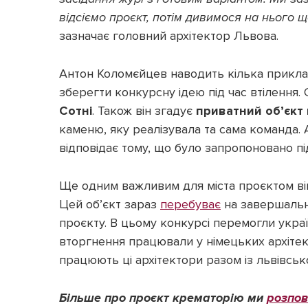
відсіємо проєкт, потім дивимося на нього щ
зазначає головний архітектор Львова.
Антон Коломєйцев наводить кілька прикладі
зберегти конкурсну ідею під час втілення
Сотні
. Також він згадує
приватний об’єкт
каменю, яку реалізувала та сама команда. 
відповідає тому, що було запропоновано пі
Ще одним важливим для міста проєктом ві
Цей об’єкт зараз
перебуває
на завершально
проєкту. В цьому конкурсі перемогли украї
вторгнення працювали у німецьких архітек
працюють ці архітектори разом із львівсь
Більше про проєкт крематорію ми
розпов