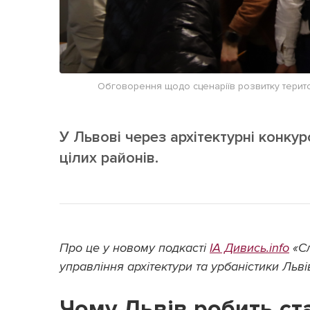
Обговорення щодо сценаріїв розвитку територі
У Львові через архітектурні конкур
цілих районів.
Про це у новому подкасті
ІА Дивись.info
«Сл
управління архітектури та урбаністики Льві
Чому Львів робить ста