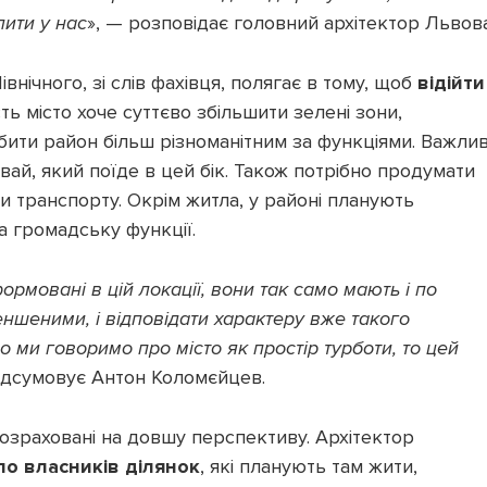
лити у нас
», — розповідає головний архітектор Львова
нічного, зі слів фахівця, полягає в тому, щоб
відійти
ь місто хоче суттєво збільшити зелені зони,
бити район більш різноманітним за функціями. Важли
вай, який поїде в цей бік. Також потрібно продумати
и транспорту. Окрім житла, у районі планують
а громадську функції.
формовані в цій локації, вони так само мають і по
еншеними, і відповідати характеру вже такого
ми говоримо про місто як простір турботи, то цей
підсумовує Антон Коломєйцев.
озраховані на довшу перспективу. Архітектор
о власників ділянок
, які планують там жити,