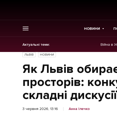
НОВИНИ
П
Актуальні теми:
Війна в У
ГОЛОВНЕ
ЛЬВІВ
НОВИНИ
Новини
Як Львів обира
Політика
просторів: конк
Економіка
складні дискусії
Бізнес
3 червня 2026, 13:16
Анна Ілечко