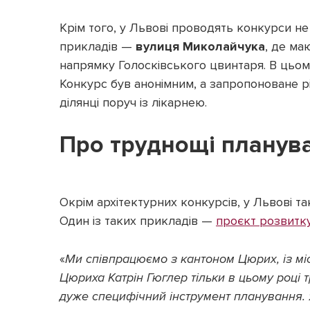
Крім того, у Львові проводять конкурси не л
прикладів —
вулиця Миколайчука
, де м
напрямку Голосківського цвинтаря. В цьом
Конкурс був анонімним, а запропоноване р
ділянці поруч із лікарнею.
Про труднощі планув
Окрім архітектурних конкурсів, у Львові 
Один із таких прикладів —
проєкт розвитку
«
Ми співпрацюємо з кантоном Цюрих, із міс
Цюриха Катрін Гюглер тільки в цьому році т
дуже специфічний інструмент планування.