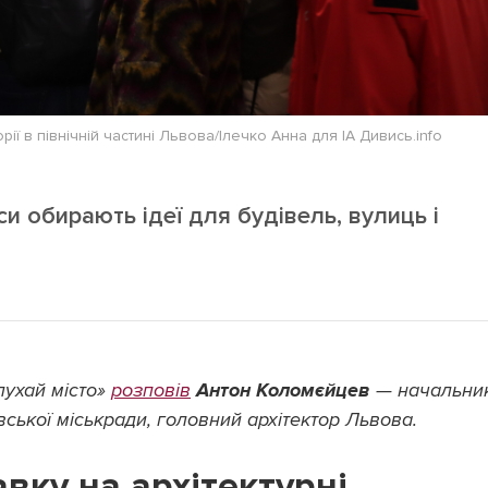
ї в північній частині Львова/Ілечко Анна для ІА Дивись.info
си обирають ідеї для будівель, вулиць і
ухай місто»
розповів
Антон Коломєйцев
— начальни
вської міськради, головний архітектор Львова.
вку на архітектурні