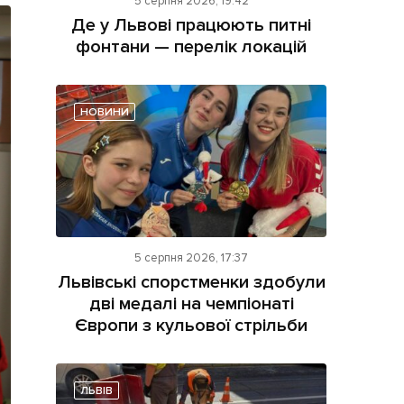
5 серпня 2026, 19:42
Де у Львові працюють питні
фонтани — перелік локацій
НОВИНИ
ама на сайті
і
5 серпня 2026, 17:37
Львівські спорстменки здобули
дві медалі на чемпіонаті
Європи з кульової стрільби
ЛЬВІВ