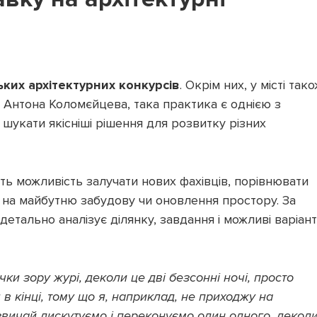
ких архітектурних конкурсів
. Окрім них, у місті так
 Антона Коломєйцева, така практика є однією з
 шукати якісніші рішення для розвитку різних
ть можливість залучати нових фахівців, порівнювати
я на майбутню забудову чи оновлення простору. За
 детально аналізує ділянку, завдання і можливі варіан
ки зору журі, деколи це дві безсонні ночі, просто
в кінці, тому що я, наприклад, не приходжу на
звичай дискутуємо і переконуємо один одного, декол