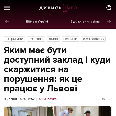
Війна в Україні
Відключення світла
ГОЛОВНЕ
Новини
ІНІЦІАТИВИ
ГОЛОВНІ
ЛЬВІВ
НОВИНИ
ФОТО/ВІДЕО
Політика
Яким має бути
Економіка
доступний заклад і куди
скаржитися на
Бізнес
порушення: як це
Життя
працює у Львові
Культура
Афіша
9 червня 2026, 14:52
Анна Ілечко
322