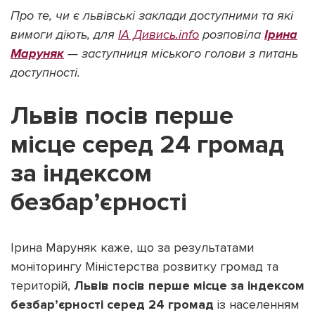
Про те, чи є львівські заклади доступними та які
вимоги діють, для
ІА Дивись.info
розповіла
Ірина
Маруняк
— заступниця міського голови з питань
доступності.
Підтримати dyvys.info
Львів посів перше
місце серед 24 громад
за індексом
безбар’єрності
Ірина Маруняк каже, що за результатами
моніторингу Міністерства розвитку громад та
територій,
Львів посів перше місце за індексом
безбар’єрності серед 24 громад
із населенням