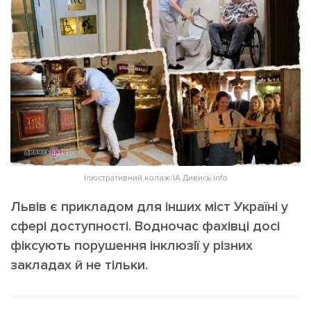
ІНШЕ
Інтерв'ю
Прес-релізи
Картки
Фото/Відео
Репортаж
Made in Lviv
Розслідування
Погляди
Ініціативи
Лонгріди
Ілюстративний колаж/ІА Дивись.info
Львів є прикладом для інших міст Україні у
Зв'язатися з нами
сфері доступності. Водночас фахівці досі
[email protected]
Реклама на сайті
фіксують порушення інклюзії у різних
закладах й не тільки.
Політика конфіденційності
Наші соц мережі