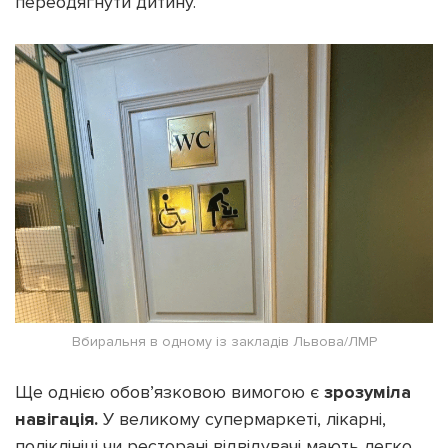
переодягнути дитину.
Вбиральня в одному із закладів Львова/ЛМР
Ще однією обов’язковою вимогою є
зрозуміла
навігація.
У великому супермаркеті, лікарні,
поліклініці чи ресторані відвідувачі мають легко