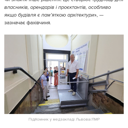
власників, орендарів і проєктантів, особливо
якщо будівля є пам’яткою архітектури
», —
зазначає фахівчиня.
Підйомник у медзакладі Львова/ЛМР