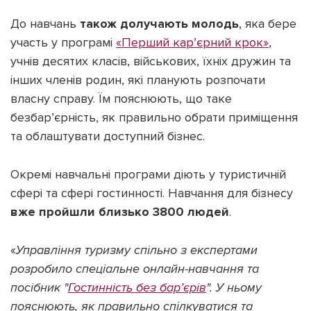
До навчань
також долучають молодь
, яка бере
участь у програмі
«Перший кар’єрний крок»
,
учнів десятих класів, військових, їхніх дружин та
інших членів родин, які планують розпочати
власну справу. Їм пояснюють, що таке
безбар’єрність, як правильно обрати приміщення
та облаштувати доступний бізнес.
Окремі навчальні програми діють у туристичній
сфері та сфері гостинності. Навчання для бізнесу
вже пройшли близько 3800 людей
.
«
Управління туризму спільно з експертами
розробило спеціальне онлайн-навчання та
посібник "
Гостинність без бар’єрів
". У ньому
пояснюють, як правильно спілкуватися та