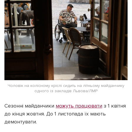
Чоловік на колісному кріслі сидить на літньому майданчику
одного із закладів Львова/ЛМР
Сезонні майданчики
можуть працювати
з 1 квітня
до кінця жовтня. До 1 листопада їх мають
демонтувати.