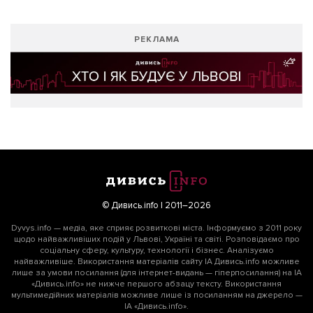
РЕКЛАМА
© Дивись.info | 2011–2026
Dyvys.info — медіа, яке сприяє розвиткові міста. Інформуємо з 2011 року
щодо найважливіших подій у Львові, Україні та світі. Розповідаємо про
соціальну сферу, культуру, технології і бізнес. Аналізуємо
найважливіше. Використання матеріалів сайту ІА Дивись.info можливе
лише за умови посилання (для інтернет-видань — гіперпосилання) на ІА
«Дивись.info» не нижче першого абзацу тексту. Використання
мультимедійних матеріалів можливе лише із посиланням на джерело —
ІА «Дивись.info».