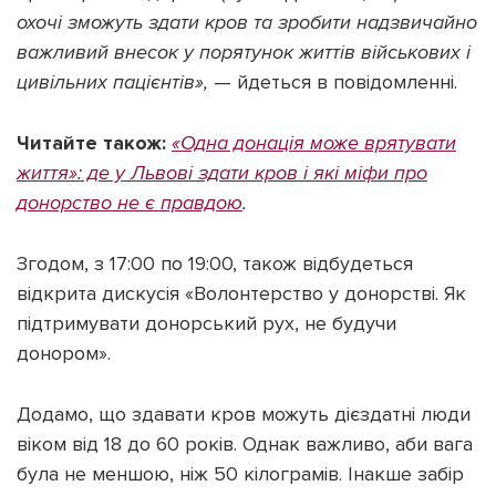
охочі зможуть здати кров та зробити надзвичайно
важливий внесок у порятунок життів військових і
цивільних пацієнтів»,
— йдеться в повідомленні.
Підтримати dyvys.info
Читайте також:
«Одна донація може врятувати
життя»: де у Львові здати кров і які міфи про
донорство не є правдою
.
Згодом, з 17:00 по 19:00, також відбудеться
відкрита дискусія «Волонтерство у донорстві. Як
підтримувати донорський рух, не будучи
донором».
Додамо, що здавати кров можуть дієздатні люди
віком від 18 до 60 років. Однак важливо, аби вага
була не меншою, ніж 50 кілограмів. Інакше забір