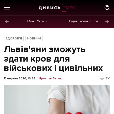
Війна в Україні
Відключення світла
ГОЛОВНЕ
Новини
ЗДОРОВ'Я
НОВИНИ
Політика
Львів'яни зможуть
Економіка
здати кров для
військових і цивільних
Бізнес
Життя
17 червня 2026, 16:28
Ярослав Валько
310
Культура
Афіша