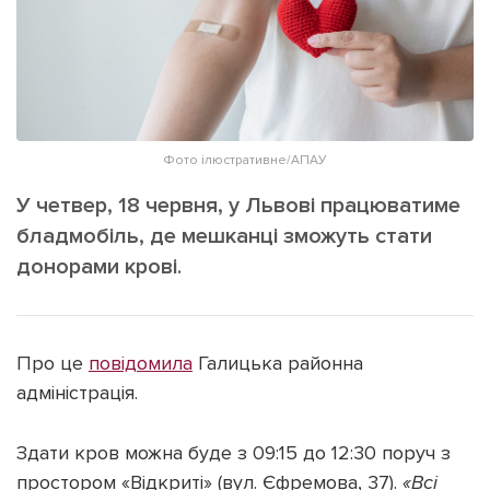
ІНШЕ
Інтерв'ю
Прес-релізи
Картки
Фото/Відео
Репортаж
Made in Lviv
Розслідування
Фото ілюстративне/АПАУ
Погляди
У четвер, 18 червня, у Львові працюватиме
Ініціативи
бладмобіль, де мешканці зможуть стати
Лонгріди
донорами крові.
Зв'язатися з нами
Про це
повідомила
Галицька районна
[email protected]
Реклама на сайті
адміністрація.
Політика конфіденційності
Здати кров можна буде з 09:15 до 12:30 поруч з
простором «Відкриті» (вул. Єфремова, 37).
«Всі
Наші соц мережі