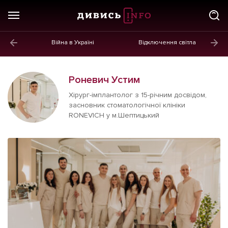
Війна в Україні
Відключення світла
ГОЛОВНЕ
Новини
Роневич Устим
Політика
Хірург-імплантолог з 15-річним досвідом,
засновник стоматологічної клініки
Економіка
RONEVICH у м.Шептицький
Бізнес
Життя
Культура
Афіша