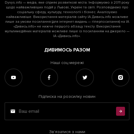
Dyvys.info — медіа, яке сприяє розвиткові міста. Інформуємо з 2011 року
щодо найважливіших подій у Львові, Україні та світі. Розповідаємо про
соціальну сферу, культуру, технології і бізнес. Аналізуємо
найважливіше. Використання матеріалів сайту ІА Дивись.info можливе
лише за умови посилання (для інтернет-видань — гіперпосилання) на ІА
«Дивись.info» не нижче першого абзацу тексту. Використання
мультимедійних матеріалів можливе лише із посиланням на джерело —
Підтримати dyvys.info
ІА «Дивись.info».
ДИВИМОСЬ РАЗОМ
Наші соц мережі
Підписка на розсилку новин
Зв'язатися з нами