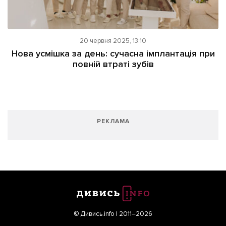
ІНШЕ
Інтерв'ю
Прес-релізи
Картки
Фото/Відео
20 червня 2025, 13:10
Нова усмішка за день: сучасна імплантація при
Репортаж
Made in Lviv
повній втраті зубів
Розслідування
Погляди
Ініціативи
Лонгріди
РЕКЛАМА
Зв'язатися з нами
[email protected]
Реклама на сайті
Політика конфіденційності
© Дивись.info | 2011–2026
Наші соц мережі