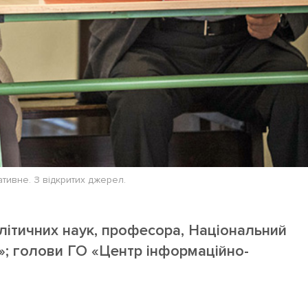
тивне. З відкритих джерел.
літичних наук, професора, Національний
а»; голови ГО «Центр інформаційно-