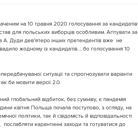
аченим на 10 травня 2020 голосування за кандидатів
тав для польських виборців особливим. Агітувати за
 А. Дуди девʼятеро інших претендентів вже не
авадило жодному із кандидатів…. бо голосування 10
передбачуваної ситуації та спрогнозувати варіанти
к би мовити версії 2.0.
ний глобальний відбиток, без сумніву, є пандемія
дини квітня Польща почала поступово, з огляду, на
ічної політики, так й свідомість й відповідальності
 послабляти карантинні заходи та готуватися до