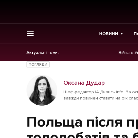
НОВИНИ
П
Актуальні теми:
Війна в У
ГОЛОВНЕ
ПОГЛЯДИ
Новини
Оксана Дудар
Політика
Шеф-редактор ІА Дивись.info. За ос
завжди повинен ставати на бік слаб
Економіка
Польща після п
Бізнес
теледебатів та 