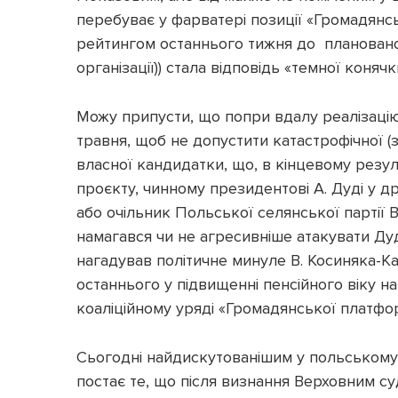
перебуває у фарватері позиції «Громадянськ
рейтингом останнього тижня до планованог
організації)) стала відповідь «темної коняч
Можу припусти, що попри вдалу реалізацію
травня, щоб не допустити катастрофічної (
власної кандидатки, що, в кінцевому резул
проєкту, чинному президентові А. Дуді у д
або очільник Польської селянської партії 
намагався чи не агресивніше атакувати Дуд
нагадував політичне минуле В. Косиняка-К
останнього у підвищенні пенсійного віку на
коаліційному уряді «Громадянської платф
Сьогодні найдискутованішим у польському
постає те, що після визнання Верховним су