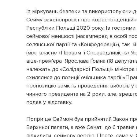
Із міркувань безпеки та використовуючи д
Сейму законопроєкт про кореспонденційне
Республіки Польщі 2020 року. Із гострими 
сеймової меншості (насамперед в особі по
селянської партії та «Конфедерації»), так 
(між власне «Правом і Справедливість» Яр
віце-премʼєра Ярослава Ґовіна (18 депутатів
належать до «Солідарної Польщі» міністра
схилялися до позиції очільника партії «Пра
пропозицію замість проведення виборів у 
чинного президента на 2 роки, але, зрешто
подав у відставку.
Попри це Сеймом був прийнятий Закон пр
Верхньої палати, а вже Сенат до 6 травня 
відхилити сеймову версію. Проте саме у