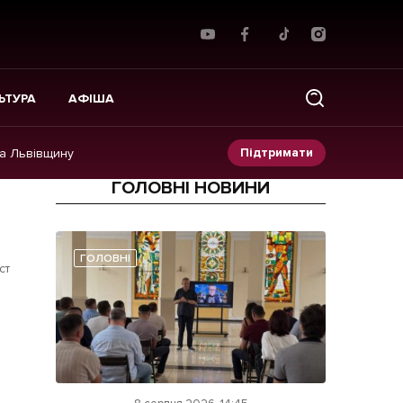
ЬТУРА
АФІША
Підтримати
на Львівщину
ГОЛОВНІ НОВИНИ
Прес-релізи
Фото/Відео
ГОЛОВНІ
ст
Made in Lviv