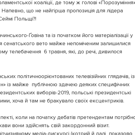
ламентської коаліції, де тому ж голові «Порозуміння
. Напевно, що не найгірша пропозиція для лідера
Сеймі Польщі?!
инського-Ґовіна та із початком його матеріалізації у
ня сенатського вето майже непоміченим залишилися
му телебачення 6 травня, які, до речі, дивилося
ких політичноорієнтованих телевізійних глядачів, із
іон» із майже публічною здачею деяких специфічних
резидентських виборів-2019, польські президентські
ми, хоча й там не бракувало своїх ексцентриків.
пекті, коли на початку дебатів претендентам потрібн
жави вони здійснять свій закордонний візит.
ітчизняному медіа-дискурсі (котрий й далі показово