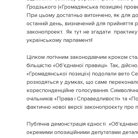
Ґродзького («Громадянська позиція») пров
При цьому достатньо витончено, як для д
останній день, визначений для прийняття рі
законопроект. Як тут не згадати практику
українському парламенті!
Цілком логічним законодавчим кроком ст
більшістю «Обʼєднаної правиці». Так, дійсно,
«Громадянської позиції») подолали вето Се
розходяться у думках, що саме переконало
кореспонденційне голосування. Символічни
очільників «Права і Справедливості» та «П
фактично нової версії законопроєкту про 
Публічна демонстрація єдності «Обʼєднаної
окремими опозиційними депутатами деталей