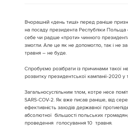
Вчорашній «день тиші» перед раніше призн
на посаду президента Республіки Польща с
себе чи радше «проти» чинного президента
змогли. Але це як не допомогло, так і не з
травня – не буде.
Спробуємо розібрати із причинами такої не
розвитку президентської кампанії-2020 у та
Загальносуспільним тлом, котре несе поміт
SARS-COV-2. Як вже писав раніше, від сере
ефективність заходів державної протиепідем
абсолютної більшості польських громадян,
проведення голосування 10 травня.