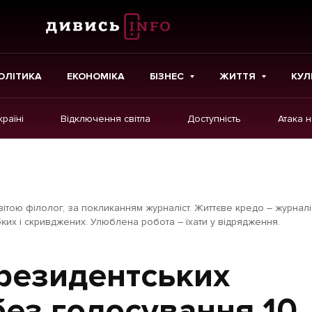
ОЛІТИКА
ЕКОНОМІКА
БІЗНЕС
ЖИТТЯ
КУЛ
країні
Відключення світла
Доступність
Атака 
ІНШЕ
Інтерв'ю
Картки
вітою філолог, за покликанням журналіст. Життєве кредо – журналі
Репортаж
ких і скривджених. Улюблена робота – їхати у відрядження.
Розслідування
резидентських
Погляди
без голосування 10
Ініціативи