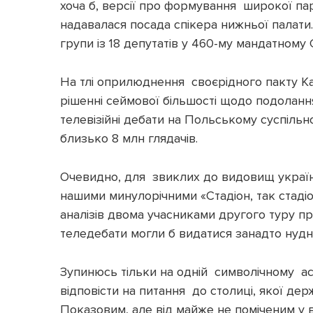
хоча б, версії про формування широкої пар
надавалася посада спікера нижньої палати
групи із 18 депутатів у 460-му мандатному 
На тлі оприлюднення своєрідного пакту Кач
рішенні сеймової більшості щодо подолан
телевізійні дебати на Польському суспільно
близько 8 млн глядачів.
Очевидно, для звиклих до видовищ українсь
нашими минулорічними «Стадіон, так стад
аналізів двома учасниками другого туру п
теледебати могли б видатися занадто нудни
Зупинюсь тільки на одній символічному ас
відповісти на питання до столиці, якої дер
Показовим, але від майже не поміченим у в