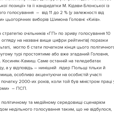
ої позиції» та її кандидатки М. Кідави-Блонської із
о голосування – від 11 до 2 % (у залежності від
ки» цьогорічних виборів Шимона Головні: «Київ».
 стратегію очільників «ГП» по зриву голосування 10
з огляду на названі вище цифри рейтингів) поразки
ьтаті, могло б стати початком кінця цього політичног
ругому турі простоятиме або вже згаданий Головня,
В. Косиняк-Камиш. Саме останній на теледебатах
у, а у відповідь – нинішній лідер Польщі тільки й
амиша, особливо акцентуючи на особистій участі
 початку 2000-их років, коли той був міністром праці 
орми» – ПСП.
 політичному та медійному середовищі сценарієм
дом недільного голосування таким, що не відбулося,