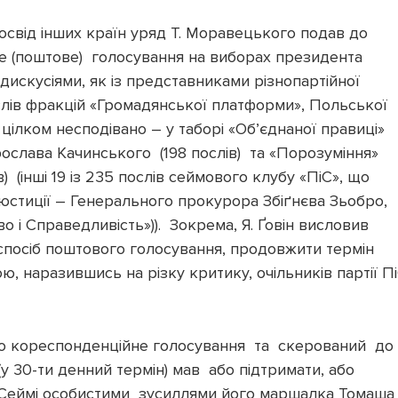
освід інших країн уряд Т. Моравецького подав до
 (поштове) голосування на виборах президента
дискусіями, як із представниками різнопартійної
слів фракцій «Громадянської платформи», Польської
й цілком несподівано – у таборі «Обʼєднаної правиці»
ослава Качинського (198 послів) та «Порозуміння»
) (інші 19 із 235 послів сеймового клубу «ПіС», що
 юстиції – Генерального прокурора Збіґнєва Зьобро,
во і Справедливість»)). Зокрема, Я. Ґовін висловив
спосіб поштового голосування, продовжити термін
ю, наразившись на різку критику, очільників партії П
о кореспонденційне голосування та скерований до
(у 30-ти денний термін) мав або підтримати, або
 Сеймі особистими зусиллями його маршалка Томаша