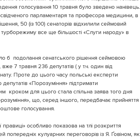
едення голосування 10 травня було зведено нанівець.
освідченого парламентаря та професора медицини, в
шення, 50 (із 100) сенаторів відхилили сеймовий
 турборежиму все ще більшості «Слуги народу» в
ало б подолання сенатського рішення сеймовою
 вже 7 травня 236 депутатів ( у т.ч. один від
нату. Проте до цього часу польські експерти
 депутатів «Порозуміння» підтримати
м кроком для цього стала спільна заява того дня
орозуміння», що, серед іншого, передбачає прийнятт
поштове голосування.
 правиці» особливо показова на тлі розкриття
 попередніх кулуарних переговорів із Я. Ґовіном, як