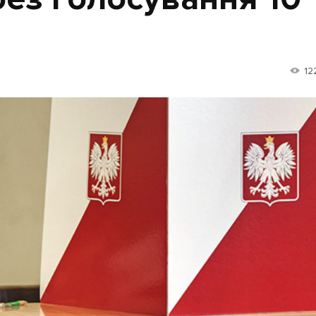
Лонгріди
12
[email protected]
Рекл
Політика конфіденційност