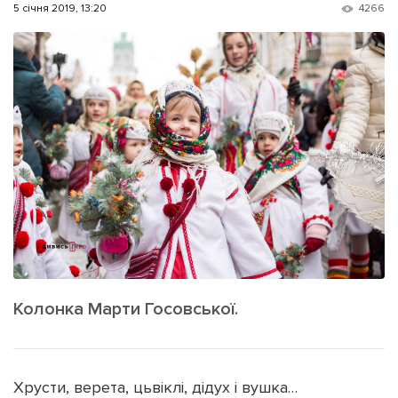
ІНШЕ
5 січня 2019, 13:20
4266
Інтерв'ю
Прес-релізи
Картки
Фото/Відео
Репортаж
Made in Lviv
Розслідування
Погляди
Ініціативи
Лонгріди
Зв'язатися з нами
[email protected]
Реклама на сайті
Колонка Марти Госовської.
Політика конфіденційності
Хрусти, верета, цьвіклі, дідух і вушка…
Наші соц мережі