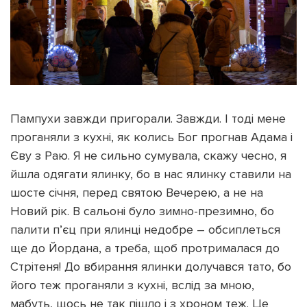
Пампухи завжди пригорали. Завжди. І тоді мене
проганяли з кухні, як колись Бог прогнав Адама і
Єву з Раю. Я не сильно сумувала, скажу чесно, я
йшла одягати ялинку, бо в нас ялинку ставили на
шосте січня, перед святою Вечерею, а не на
Новий рік. В сальоні було зимно-презимно, бо
палити п’єц при ялинці недобре – обсиплеться
ще до Йордана, а треба, щоб протрималася до
Стрітеня! До вбирання ялинки долучався тато, бо
його теж проганяли з кухні, вслід за мною,
мабуть, щось не так пішло і з хроном теж. Це