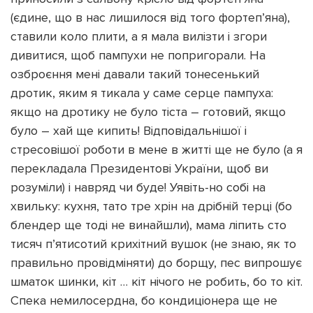
(єдине, що в нас лишилося від того фортеп’яна),
ставили коло плити, а я мала вилізти і згори
дивитися, щоб пампухи не попригорали. На
озброєння мені давали такий тонесенький
дротик, яким я тикала у саме серце пампуха:
якщо на дротику не було тіста – готовий, якщо
було – хай ще кипить! Відповідальнішої і
стресовішої роботи в мене в житті ще не було (а я
перекладала Президентові України, щоб ви
розуміли) і навряд чи буде! Уявіть-но собі на
хвильку: кухня, тато тре хрін на дрібній терці (бо
блендер ще тоді не винайшли), мама ліпить сто
тисяч п’ятисотий крихітний вушок (не знаю, як то
правильно провідміняти) до борщу, пес випрошує
шматок шинки, кіт … кіт нічого не робить, бо то кіт.
Спека немилосердна, бо кондиціонера ще не