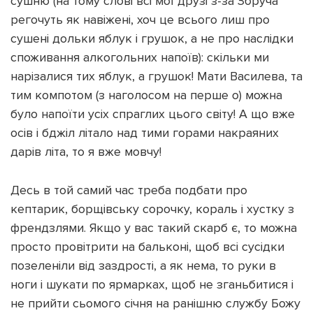
сушню (на тому слові всі мої друзі з-за Збруча
регочуть як навіжені, хоч це всього лиш про
сушені дольки яблук і грушок, а не про наслідки
споживання алкогольних напоїв): скільки ми
нарізалися тих яблук, а грушок! Мати Василева, та
тим компотом (з наголосом на перше о) можна
було напоїти усіх спраглих цього світу! А що вже
осів і бджіл літало над тими горами накраяних
дарів літа, то я вже мовчу!
Десь в той самий час треба подбати про
кептарик, борщівську сорочку, кораль і хустку з
френдзлями. Якщо у вас такий скарб є, то можна
просто провітрити на бальконі, щоб всі сусідки
позеленіли від заздрості, а як нема, то руки в
ноги і шукати по ярмарках, щоб не зганьбитися і
не прийти сьомого січня на ранішню службу Божу