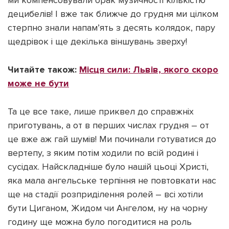
ми компенсовували брак музичності кількістю
децибелів! І вже так ближче до грудня ми цілком
стерпно знали напам’ять з десять колядок, пару
щедрівок і ще декілька віншувань зверху!
Читайте також:
Місця сили: Львів, якого скоро
може не бути
Та це все таке, лише приквел до справжніх
приготувань, а от в перших числах грудня – от
це вже аж гай шумів! Ми починали готуватися до
вертепу, з яким потім ходили по всій родині і
сусідах. Найскладніше було нашій цьоці Христі,
яка мала ангельське терпіння не повтовкати нас
ще на стадії розприділення ролей – всі хотіли
бути Циганом, Жидом чи Ангелом, ну на чорну
годину ще можна було погодитися на роль