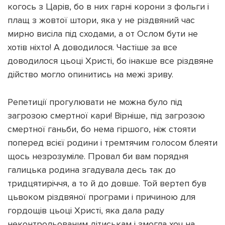
когось з Царів, бо в них гарні корони з фольги і
плащ з жовтої штори, яка у не різдвяний час
мирно висіла під сходами, а от Ослом бути не
хотів ніхто! А доводилося. Частіше за все
доводилося цьоці Христі, бо інакше все різдвяне
дійство могло опинитись на межі зриву.
Репетиції прогулювати не можна було під
загрозою смертної кари! Вірніше, під загрозою
смертної ганьби, бо нема гіршого, ніж стояти
поперед всієї родини і тремтячим голосом блеяти
щось незрозуміле. Провал би вам порядня
галицька родина згадувала десь так до
тридцятиріччя, а то й до довше. Той вертеп був
цьвоком різдвяної програми і причиною для
гордощів цьоці Христі, яка дала раду
неконтрольованим дітиськам і змогла хоч на