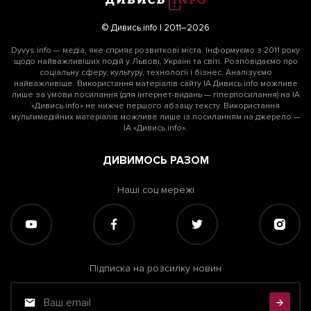
© Дивись.info | 2011–2026
Dyvys.info — медіа, яке сприяє розвиткові міста. Інформуємо з 2011 року
щодо найважливіших подій у Львові, Україні та світі. Розповідаємо про
соціальну сферу, культуру, технології і бізнес. Аналізуємо
найважливіше. Використання матеріалів сайту ІА Дивись.info можливе
лише за умови посилання (для інтернет-видань — гіперпосилання) на ІА
«Дивись.info» не нижче першого абзацу тексту. Використання
мультимедійних матеріалів можливе лише із посиланням на джерело —
ІА «Дивись.info».
ДИВИМОСЬ РАЗОМ
Наші соц мережі
Підписка на розсилку новин