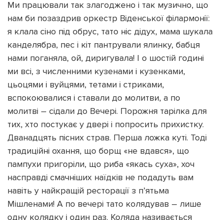
Ми працювали так злагоджено і так музично, що
нам би позаздрив оркестр Віденської філармонії:
я клала сіно під обрус, тато ніс дідух, мама шукала
канделябра, пес і кіт пантрували ялинку, бабця
нами поганяла, ой, диригувала! І о шостій годині
ми всі, з численними кузенами і кузенками,
цьоцями і вуйцями, тетами і стриками,
вспокоювалися і ставали до молитви, а по
молитві – сідали до Вечері. Порожня тарілка для
тих, хто постукає у двері і попросить прихистку.
Дванадцять пісних страв. Перша ложка куті. Тоді
традиційні охання, що борщ «не вдався», що
пампухи пригоріли, що риба «якась суха», хоч
насправді смачніших наїдків не подадуть вам
навіть у найкращій ресторації з п’ятьма
Мішленами! А по вечері тато колядував – лише
одну колядку і один раз. Коляда називається