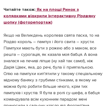
Читайте також:
Як на площі Ринок з
колядками відкрили інтерактивну Різдвяну
шопку (фоторепортаж)
Якщо на Великдень королева свята паска, то на
Різдво король – пампух і його свита – хрусти.
Пампухи мають бути з рожею або з маком, все
решта – сурогація, як казала моя бабця. А вона
зналася на печиві ліпше (ну хай так само!), ніж
Дарія Цвек, яка, до речі, була її приятелькою.
Олію на пампухи кип’ятили у такому спеціальному
мідному баняку з грубими стінками, в якому не
можна було робити більше нічого, крім тих
пампухів і хрустів. Я була в ролі су-шефа, а бабця
командувала всім кухонним парадом: мені
приносили з сальону крісло від фортеп’яна