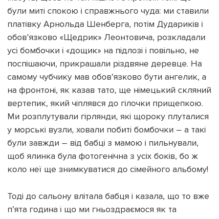
були миті спокою і справжнього чуда: ми ставили
платівку Арнольда Шенберга, потім Дудариків і
обов’язково «Щедрик» Леонтовича, розкладали
усі бомбочки і «дощик» на підлозі і повільно, не
поспішаючи, прикрашали різдвяне деревце. На
самому чубчику мав обов’язково бути ангелик, а
на фронтоні, як казав тато, ще німецький скляний
вертепик, який чіплявся до гілочки прищепкою.
Ми розплутували гірлянди, які щороку плуталися
у морські вузли, ховали побиті бомбочки – а такі
були завжди – від бабці з мамою і пильнували,
щоб ялинка була фотогенічна з усіх боків, бо ж
коло неї ще знимкуватися до сімейного альбому!
Тоді до сальону влітала бабця і казала, що то вже
п’ята година і що ми гньоздраємося як та