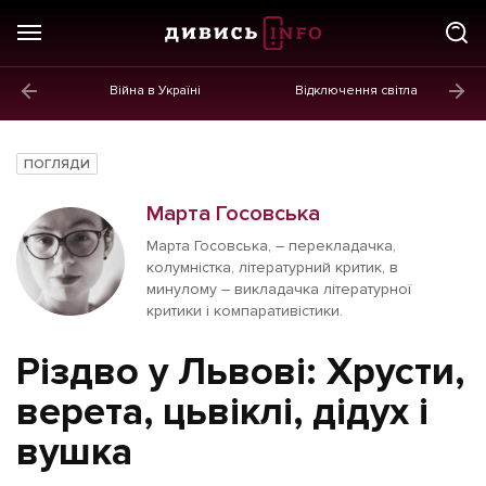
Війна в Україні
Відключення світла
ГОЛОВНЕ
Новини
ПОГЛЯДИ
Політика
Марта Госовська
Економіка
Марта Госовська, – перекладачка,
колумністка, літературний критик, в
Бізнес
минулому – викладачка літературної
критики і компаративістики.
Життя
Різдво у Львові: Хрусти,
Культура
верета, цьвіклі, дідух і
Афіша
вушка