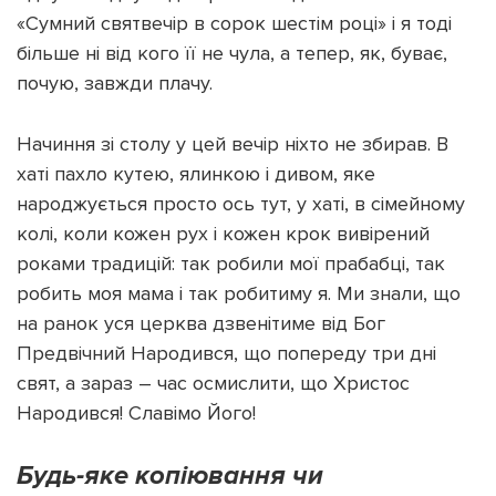
«Сумний святвечір в сорок шестім році» і я тоді
більше ні від кого її не чула, а тепер, як, буває,
почую, завжди плачу.
Начиння зі столу у цей вечір ніхто не збирав. В
хаті пахло кутею, ялинкою і дивом, яке
народжується просто ось тут, у хаті, в сімейному
колі, коли кожен рух і кожен крок вивірений
роками традицій: так робили мої прабабці, так
робить моя мама і так робитиму я. Ми знали, що
на ранок уся церква дзвенітиме від Бог
Предвічний Народився, що попереду три дні
свят, а зараз – час осмислити, що Христос
Народився! Славімо Його!
Будь-яке копіювання чи