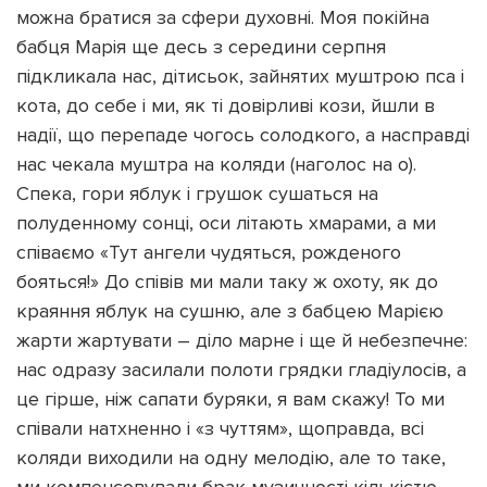
можна братися за сфери духовні. Моя покійна
бабця Марія ще десь з середини серпня
підкликала нас, дітисьок, зайнятих муштрою пса і
кота, до себе і ми, як ті довірливі кози, йшли в
надії, що перепаде чогось солодкого, а насправді
нас чекала муштра на коляди (наголос на о).
Спека, гори яблук і грушок сушаться на
полуденному сонці, оси літають хмарами, а ми
співаємо «Тут ангели чудяться, рожденого
бояться!» До співів ми мали таку ж охоту, як до
краяння яблук на сушню, але з бабцею Марією
жарти жартувати – діло марне і ще й небезпечне:
нас одразу засилали полоти грядки гладіулосів, а
це гірше, ніж сапати буряки, я вам скажу! То ми
співали натхненно і «з чуттям», щоправда, всі
коляди виходили на одну мелодію, але то таке,