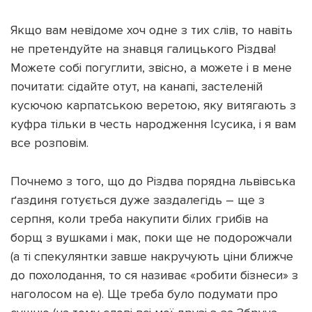
Якщо вам невідоме хоч одне з тих слів, то навіть
не претендуйте на знавця галицького Різдва!
Можете собі погуглити, звісно, а можете і в мене
Підтримати dyvys.info
почитати: сідайте отут, на канапі, застеленій
кусючою карпатською веретою, яку витягають з
куфра тільки в честь народження Ісусика, і я вам
все розповім.
Почнемо з того, що до Різдва порядна львівська
ґаздиня готується дуже заздалегідь – ще з
серпня, коли треба накупити білих грибів на
борщ з вушками і мак, поки ще не подорожчали
(а ті спекулянтки завше накручують ціни ближче
до похолодання, то ся називає «робити бізнеси» з
наголосом на е). Ще треба було подумати про