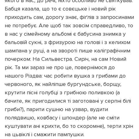
якого в нас, до речі, ніхто особливо не святкував.
Бабця казала, що то є совєцьке і новий рік
приходить сам, дорогу знає, фіґлів з запросинами
не потребує. Але щоб так зовсім справедливо, то
в нас у сімейному альбомі є бабусина знимка у
бальовій сукні, з фризурою на голові і з келихом
шампана у руці, а на звороті пише каліграфічним
почерком: На Сильвестра. Сиріч, на сам Новий
рік. Та ми зараз не про це, повернімося до
нашого Різдва: час робити вушка з грибами до
червоного, як найліпше бургундське, борщу,
крутити пісні голубці з грибною поливкою (а
бачите, як пригодилися ті заготовані у серпні білі
гриби?), парити сушню на узвар, вудити
полядвицю, ковбасу і шпондер (але не сміти
куштувати ані крихти, бо то скоромне), терти хрін
на цьвіклі і смажити пампушки.