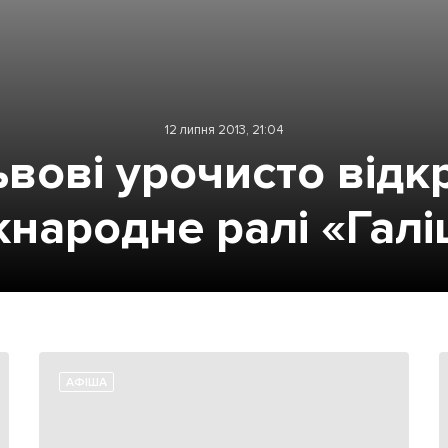
12 липня 2013, 21:04
ьвові урочисто відк
народне ралі «Галі
АФІША