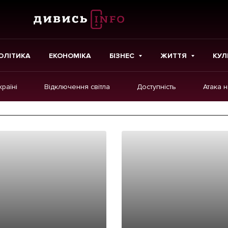
ОЛІТИКА
ЕКОНОМІКА
БІЗНЕС
ЖИТТЯ
КУЛ
країні
Відключення світла
Доступність
Атака 
ІНШЕ
Інтерв'ю
Картки
Репортаж
Розслідування
Погляди
Ініціативи