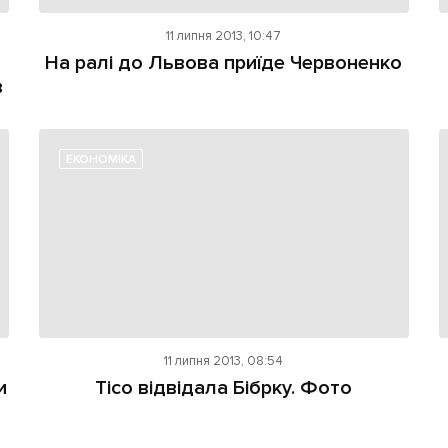
11 липня 2013, 10:47
На ралі до Львова приїде Червоненко
в
ЕКОНОМІКА
11 липня 2013, 08:54
и
Тісо відвідала Бібрку. Фото
я