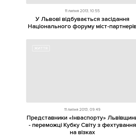
11 липня 2013, 10:55
У Львові відбувається засідання
Національного форуму міст-партнері
ЖИТТЯ
11 липня 2013, 09:49
Представники «Інваспорту» Львівщин
- переможці Кубку Світу з фехтуванн
на візках