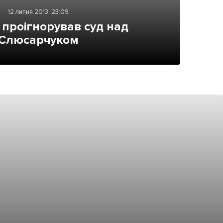
12 липня 2013, 23:09
проігнорував суд над
Слюсарчуком
ама на сайті
і