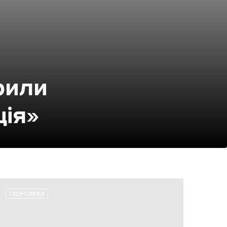
рили
ція»
ЕКОНОМІКА