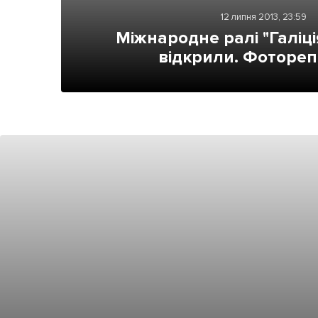
Життя
12 липня 2013, 23:59
Міжнародне ралі "Галіці
Культура
відкрили. Фоторе
Афіша