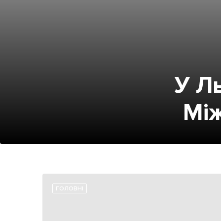
У Л
Між
ГОЛОВНІ