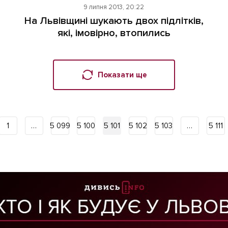
9 липня 2013, 20:22
На Львівщині шукають двох підлітків,
які, імовірно, втопились
Показати ще
1
…
5 099
5 100
5 101
5 102
5 103
…
5 111