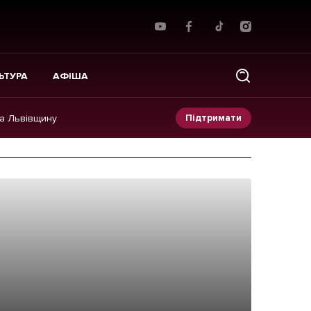
ЬТУРА
АФІША
Підтримати
на Львівщину
Прес-релізи
Фото/Відео
Made in Lviv