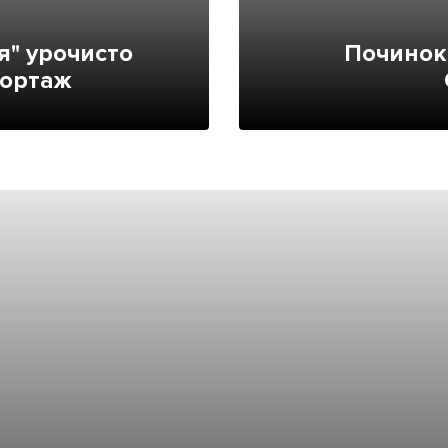
Лонгріди
я" урочисто
Починок 
портаж
[email protected]
Рекл
Політика конфіденційност