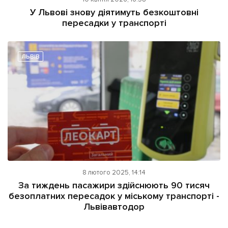
ІНШЕ
У Львові знову діятимуть безкоштовні
пересадки у транспорті
Інтерв'ю
Прес-релізи
Картки
Фото/Відео
Репортаж
Made in Lviv
ЛЬВІВ
Розслідування
Погляди
Ініціативи
Лонгріди
Зв'язатися з нами
8 лютого 2025, 14:14
[email protected]
Реклама на сайті
За тиждень пасажири здійснюють 90 тисяч
безоплатних пересадок у міському транспорті -
Політика конфіденційності
Львівавтодор
Наші соц мережі