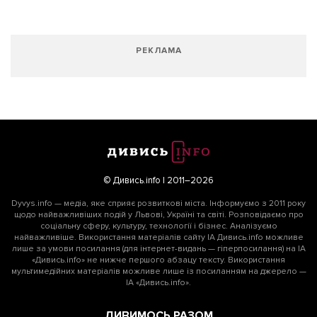
РЕКЛАМА
Підтримати dyvys.info
© Дивись.info | 2011–2026
Dyvys.info — медіа, яке сприяє розвиткові міста. Інформуємо з 2011 року
щодо найважливіших подій у Львові, Україні та світі. Розповідаємо про
соціальну сферу, культуру, технології і бізнес. Аналізуємо
найважливіше. Використання матеріалів сайту ІА Дивись.info можливе
лише за умови посилання (для інтернет-видань — гіперпосилання) на ІА
«Дивись.info» не нижче першого абзацу тексту. Використання
мультимедійних матеріалів можливе лише із посиланням на джерело —
ІА «Дивись.info».
ДИВИМОСЬ РАЗОМ