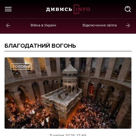
Війна в Україні
Відключення світла
ГОЛОВНЕ
Новини
БЛАГОДАТНИЙ ВОГОНЬ
Політика
Економіка
ГОЛОВНІ
Бізнес
Життя
Культура
Афіша
11 квітня 2026, 17:49