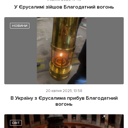
ІНШЕ
У Єрусалимі зійшов Благодатний вогонь
Інтерв'ю
Прес-релізи
Картки
Фото/Відео
НОВИНИ
Репортаж
Made in Lviv
Розслідування
Погляди
Ініціативи
Лонгріди
Зв'язатися з нами
20 квітня 2025, 13:58
[email protected]
В Україну з Єрусалима прибув Благодатний
Реклама на сайті
вогонь
Політика конфіденційності
СВІТ
Наші соц мережі