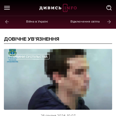
Війна в Україні
Відключення світла
ГОЛОВНЕ
Новини
ДОВІЧНЕ УВ’ЯЗНЕННЯ
Політика
Економіка
НОВИНИ СУСПІЛЬСТВА
Бізнес
Життя
Культура
Афіша
26 грудня 2024, 10:07