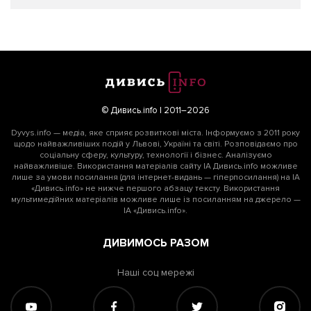
© Дивись.info | 2011–2026
Dyvys.info — медіа, яке сприяє розвиткові міста. Інформуємо з 2011 року
щодо найважливіших подій у Львові, Україні та світі. Розповідаємо про
соціальну сферу, культуру, технології і бізнес. Аналізуємо
найважливіше. Використання матеріалів сайту ІА Дивись.info можливе
лише за умови посилання (для інтернет-видань — гіперпосилання) на ІА
«Дивись.info» не нижче першого абзацу тексту. Використання
мультимедійних матеріалів можливе лише із посиланням на джерело —
ІА «Дивись.info».
ДИВИМОСЬ РАЗОМ
Наші соц мережі