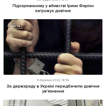
ІНШЕ
Підозрюваному у вбивстві Ірини Фаріон
загрожує довічне
Інтерв'ю
Прес-релізи
Картки
Фото/Відео
Репортаж
Made in Lviv
ЖИТТЯ
Розслідування
Погляди
Ініціативи
Лонгріди
Зв'язатися з нами
9 березня 2022, 18:56
[email protected]
Реклама на сайті
За держзраду в Україні передбачили довічне
ув'язнення
Політика конфіденційності
Наші соц мережі