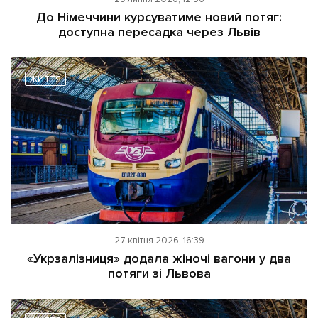
ІНШЕ
До Німеччини курсуватиме новий потяг:
доступна пересадка через Львів
Інтерв'ю
Прес-релізи
Картки
Фото/Відео
Репортаж
Made in Lviv
ЖИТТЯ
Розслідування
Погляди
Ініціативи
Лонгріди
Зв'язатися з нами
27 квітня 2026, 16:39
[email protected]
Реклама на сайті
«Укрзалізниця» додала жіночі вагони у два
потяги зі Львова
Політика конфіденційності
Наші соц мережі