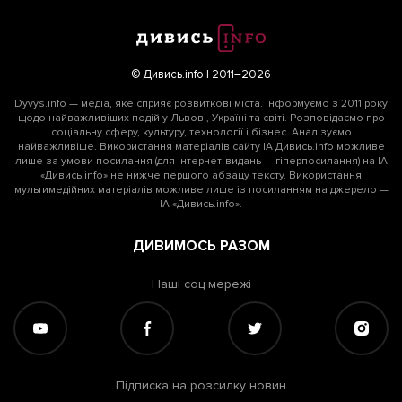
© Дивись.info | 2011–2026
Dyvys.info — медіа, яке сприяє розвиткові міста. Інформуємо з 2011 року
щодо найважливіших подій у Львові, Україні та світі. Розповідаємо про
соціальну сферу, культуру, технології і бізнес. Аналізуємо
найважливіше. Використання матеріалів сайту ІА Дивись.info можливе
лише за умови посилання (для інтернет-видань — гіперпосилання) на ІА
«Дивись.info» не нижче першого абзацу тексту. Використання
мультимедійних матеріалів можливе лише із посиланням на джерело —
ІА «Дивись.info».
ДИВИМОСЬ РАЗОМ
Наші соц мережі
Підписка на розсилку новин