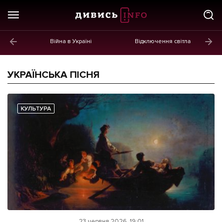
Війна в Україні
Відключення світла
ГОЛОВНЕ
Новини
УКРАЇНСЬКА ПІСНЯ
Політика
Економіка
КУЛЬТУРА
Бізнес
Життя
Культура
Афіша
23 червня 2026, 19:01