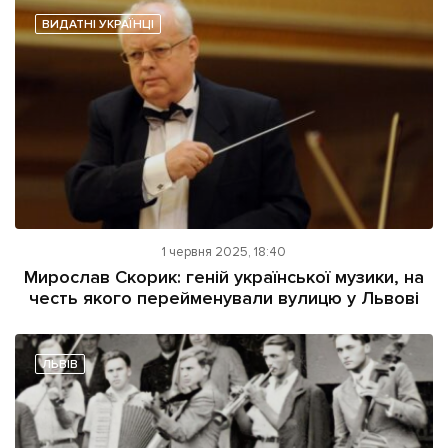
ВИДАТНІ УКРАЇНЦІ
Підтримати dyvys.info
1 червня 2025, 18:40
Мирослав Скорик: геній української музики, на
честь якого перейменували вулицю у Львові
ЛЬВІВ