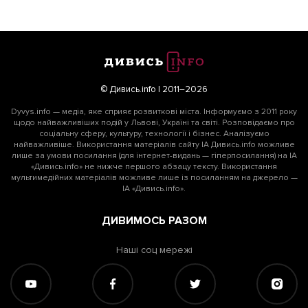
© Дивись.info | 2011–2026
Dyvys.info — медіа, яке сприяє розвиткові міста. Інформуємо з 2011 року
щодо найважливіших подій у Львові, Україні та світі. Розповідаємо про
соціальну сферу, культуру, технології і бізнес. Аналізуємо
найважливіше. Використання матеріалів сайту ІА Дивись.info можливе
лише за умови посилання (для інтернет-видань — гіперпосилання) на ІА
«Дивись.info» не нижче першого абзацу тексту. Використання
мультимедійних матеріалів можливе лише із посиланням на джерело —
ІА «Дивись.info».
ДИВИМОСЬ РАЗОМ
Наші соц мережі