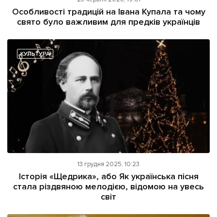
ІНШЕ
Особливості традицій на Івана Купала та чому
свято було важливим для предків українців
Інтерв'ю
Прес-релізи
Картки
Фото/Відео
Репортаж
Made in Lviv
КУЛЬТУРА
Розслідування
Погляди
Ініціативи
Лонгріди
Зв'язатися з нами
13 грудня 2025, 10:23
[email protected]
Реклама на сайті
Історія «Щедрика», або Як українська пісня
стала різдвяною мелодією, відомою на увесь
Політика конфіденційності
світ
Наші соц мережі