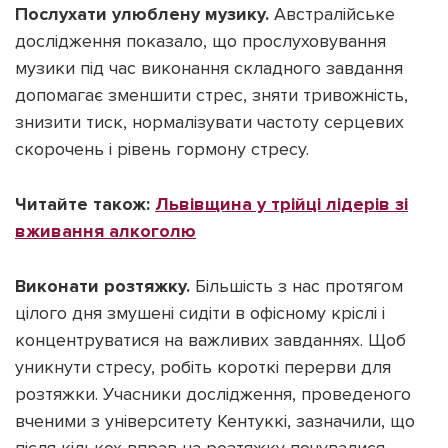
Послухати улюблену музику.
Австралійське
дослідження показало, що прослуховування
музики під час виконання складного завдання
допомагає зменшити стрес, зняти тривожність,
знизити тиск, нормалізувати частоту серцевих
скорочень і рівень гормону стресу.
Читайте також:
Львівщина у трійці лідерів зі
вживання алкоголю
Виконати розтяжку.
Більшість з нас протягом
цілого дня змушені сидіти в офісному кріслі і
концентруватися на важливих завданнях. Щоб
уникнути стресу, робіть короткі перерви для
розтяжки. Учасники дослідження, проведеного
вченими з університету Кентуккі, зазначили, що
після кількох вправ на розтяжку почувалися