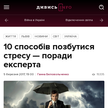
Війна в Україні
Відключення світла
ГОЛОВНЕ
Новини
ЖИТТЯ
ЛЬВІВ
НОВИНИ
СВІТ
УКРАЇНА
Політика
10 способів позбутися
Економіка
стресу — поради
експерта
Бізнес
Життя
5 березня 2017, 19:00
Ганна Беловольченко
15335
Культура
Афіша