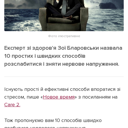
ІНШЕ
Інтерв'ю
Прес-релізи
Картки
Фото/Відео
Репортаж
Made in Lviv
Фото ілюстративне
Розслідування
Експерт зі здоров'я Зої Бларовськи назвала
Погляди
10 простих і швидких способів
Ініціативи
розслабитися і зняти нервове напруження.
Лонгріди
Існують прості й ефективні способи впоратися зі
Зв'язатися з нами
стресом, пише «
Новое время
» з посиланням на
[email protected]
Реклама на сайті
Care 2.
Політика конфіденційності
Тож пропонуємо вам 10 способів швидко
Наші соц мережі
позбутися нервового напруження.