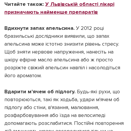
Читайте також:
У Львівській області лікарі
призначають найменше препаратів
Вдихнути запах апельсина.
У 2012 році
бразильські дослідники виявили, що запах
апельсина може істотно знизити рівень стресу.
Щоб зняти нервове напруження, нанесіть на
шкіру ефірне масло апельсина або ж просто
розріжте свіжий апельсин навпіл і насолодіться
його ароматом.
Вдарити м'ячем об підлогу.
Будь-які рухи, що
повторюються, такі як ходьба, удари м'ячем об
підлогу або стіни, в'язання, малювання,
розфарбовування або їзда на велосипеді
допомагають розслабитися. Постійні повторення
дій змушують мозок зосередитися тільки на