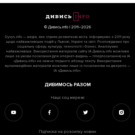
© Дивись.info | 2011–2026
Dyvys.info — медіа, яке сприяє розвиткові міста. Інформуємо з 2011 року
щодо найважливіших подій у Львові, Україні та світі. Розповідаємо про
соціальну сферу, культуру, технології і бізнес. Аналізуємо
найважливіше. Використання матеріалів сайту ІА Дивись.info можливе
лише за умови посилання (для інтернет-видань — гіперпосилання) на ІА
«Дивись.info» не нижче першого абзацу тексту. Використання
мультимедійних матеріалів можливе лише із посиланням на джерело —
ІА «Дивись.info».
ДИВИМОСЬ РАЗОМ
Наші соц мережі
Підписка на розсилку новин