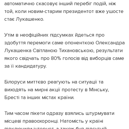
автоматично скасовує інший перебіг подій, ніж
той, коли новим-старим президентот вже ушосте
стає Лукашенко.
Утім в неофіційних підсумках йдеться про
здобуття перемоги саме опоненткою Олександра
Лукашенка Світланою Тихановською, результати
якого свідчать про 80% голосів від виборців саме
за її кандидатуру.
Білоруси миттєво реагують на ситуації та
виходять на мирні акції протесту в Мінську,
Бресті та інших містах країни.
Тим часом пікети одразу взялись штурмувати
місцеві правоохоронці. Натомість у країні
відключили інтернет, а також був відсутній