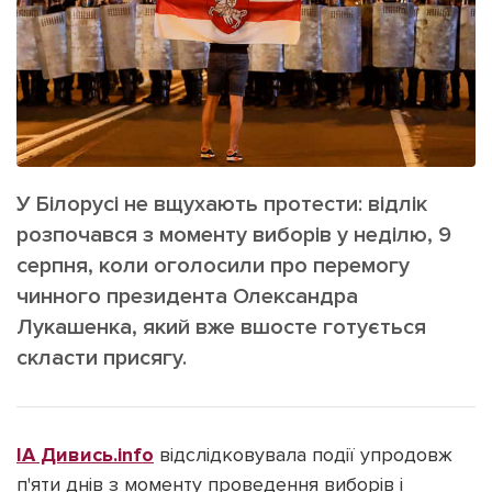
ІНШЕ
Інтерв'ю
Прес-релізи
Картки
Фото/Відео
Репортаж
Made in Lviv
Розслідування
Погляди
У Білорусі не вщухають протести: відлік
Ініціативи
розпочався з моменту виборів у неділю, 9
серпня, коли оголосили про перемогу
Лонгріди
чинного президента Олександра
Лукашенка, який вже вшосте готується
Зв'язатися з нами
скласти присягу.
[email protected]
Реклама на сайті
Політика конфіденційності
ІА Дивись.іnfo
відслідковувала події упродовж
п'яти днів з моменту проведення виборів і
Наші соц мережі