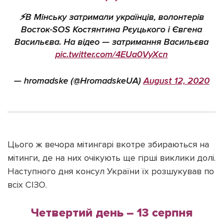
⚡️В Мінську затримали українців, волонтерів
Восток-SOS Костянтина Рєуцького і Євгена
Васильєва. На відео — затримання Васильєва
pic.twitter.com/4EUa0VyXcn
— hromadske (@HromadskeUA)
August 12, 2020
Цього ж вечора мітингарі вкотре збираються на
мітинги, де на них очікують ще гірші виклики долі.
Наступного дня консул України їх розшукував по
всіх СІЗО.
Четвертий день – 13 серпня