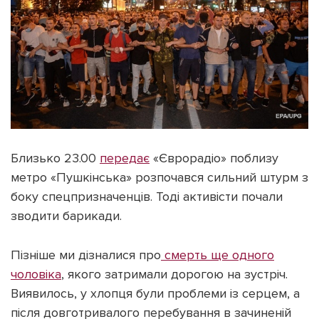
Близько 23.00
передає
«Єврорадіо» поблизу
метро «Пушкінська» розпочався сильний штурм з
боку спецпризначенців. Тоді активісти почали
зводити барикади.
Пізніше ми дізналися про
смерть ще одного
чоловіка
, якого затримали дорогою на зустріч.
Виявилось, у хлопця були проблеми із серцем, а
після довготривалого перебування в зачиненій