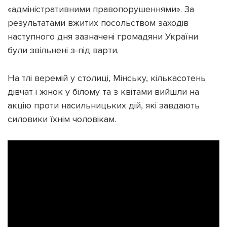
«адміністративними правопорушеннями». За
результатами вжитих посольством заходів
наступного дня зазначені громадяни України
були звільнені з-під варти.
На тлі веремій у столиці, Мінську, кількасотень
дівчат і жінок у білому та з квітами вийшли на
акцію проти насильницьких дій, які завдають
силовики їхнім чоловікам.