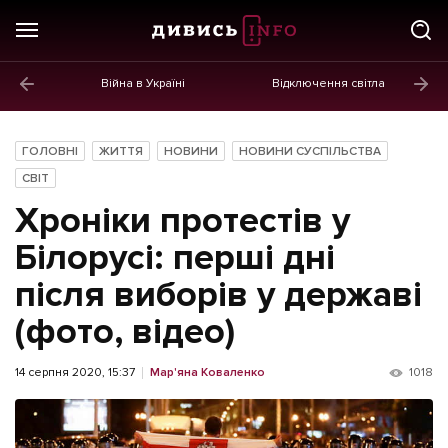
Війна в Україні
Відключення світла
ГОЛОВНЕ
Новини
ГОЛОВНІ
ЖИТТЯ
НОВИНИ
НОВИНИ СУСПІЛЬСТВА
Політика
СВІТ
Хроніки протестів у
Економіка
Білорусі: перші дні
Бізнес
після виборів у державі
Життя
(фото, відео)
Культура
14 серпня 2020, 15:37
Мар'яна Коваленко
1018
Афіша