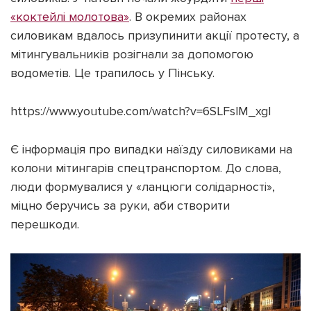
«коктейлі молотова»
. В окремих районах
силовикам вдалось призупинити акції протесту, а
мітингувальників розігнали за допомогою
водометів. Це трапилось у Пінську.
https://www.youtube.com/watch?v=6SLFslM_xgI
Є інформація про випадки наїзду силовиками на
колони мітингарів спецтранспортом. До слова,
люди формувалися у «ланцюги солідарності»,
міцно беручись за руки, аби створити
перешкоди.