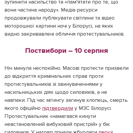
зупинити насильство та «пам’ятати про те, що
вони частина народу». Медіа-ресурси
продовжували публікувати світлини та відео
моторошної картини ночі у Білорусі, на яких
видно закривавлені обличчя протестувальників.
Поствибори – 10 серпня
Ніч минула неспокійно. Масові протести призвели
до відкриття кримінальних справ проти
протистувальників зі звинуваченнями у
насильницьких діях щодо силовиків, а не
навпаки. Під час мітингу загинув хлопець, смерть
якого офіційно
підтвердили
у МЗС Білорусі.
Протестувальник «намагався кинути
невстановлений вибуховий пристрій» у бік
силовиків. У натовп почали жбурдяти
перші