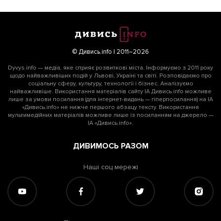
© Дивись.info | 2011–2026
Dyvys.info — медіа, яке сприяє розвиткові міста. Інформуємо з 2011 року
щодо найважливіших подій у Львові, Україні та світі. Розповідаємо про
соціальну сферу, культуру, технології і бізнес. Аналізуємо
найважливіше. Використання матеріалів сайту ІА Дивись.info можливе
лише за умови посилання (для інтернет-видань — гіперпосилання) на ІА
«Дивись.info» не нижче першого абзацу тексту. Використання
мультимедійних матеріалів можливе лише із посиланням на джерело —
ІА «Дивись.info».
ДИВИМОСЬ РАЗОМ
Наші соц мережі