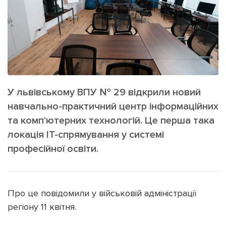
ІНШЕ
Інтерв'ю
Прес-релізи
Картки
Фото/Відео
Репортаж
Made in Lviv
Розслідування
Погляди
У львівському ВПУ № 29 відкрили новий
Ініціативи
навчально-практичний центр інформаційних
та комп'ютерних технологій. Це перша така
Лонгріди
локація IT-спрямування у системі
професійної освіти.
Зв'язатися з нами
[email protected]
Реклама на сайті
Про це повідомили у військовій адміністрації
Політика конфіденційності
регіону 11 квітня.
Наші соц мережі