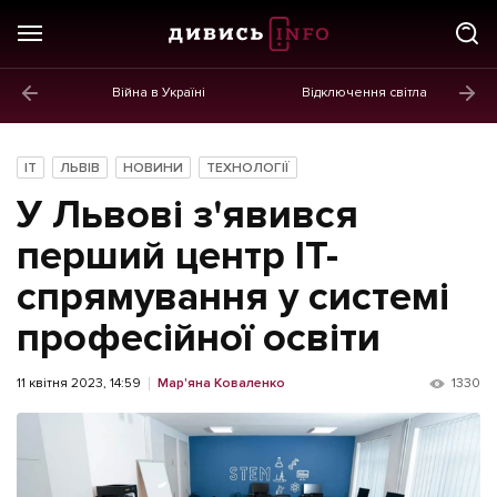
Війна в Україні
Відключення світла
ГОЛОВНЕ
Новини
IT
ЛЬВІВ
НОВИНИ
ТЕХНОЛОГІЇ
Політика
У Львові з'явився
Економіка
перший центр IT-
спрямування у системі
Бізнес
професійної освіти
Життя
Культура
11 квітня 2023, 14:59
Мар'яна Коваленко
1330
Афіша