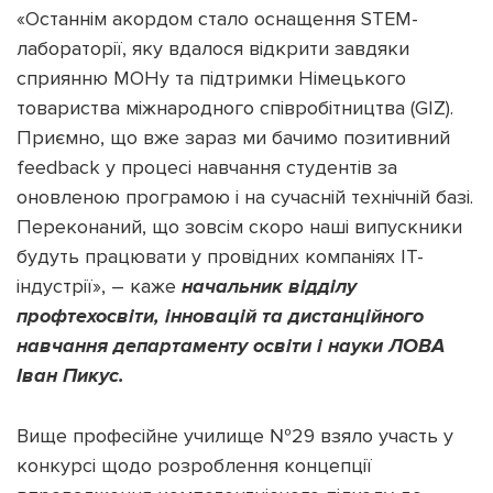
«Останнім акордом стало оснащення STEM-
лабораторії, яку вдалося відкрити завдяки
сприянню МОНу та підтримки Німецького
товариства міжнародного співробітництва (GIZ).
Підтримати dyvys.info
Приємно, що вже зараз ми бачимо позитивний
feedback у процесі навчання студентів за
оновленою програмою і на сучасній технічній базі.
Переконаний, що зовсім скоро наші випускники
будуть працювати у провідних компаніях IT-
індустрії», – каже
начальник відділу
профтехосвіти, інновацій та дистанційного
навчання департаменту освіти і науки ЛОВА
Іван Пикус.
Вище професійне училище №29 взяло участь у
конкурсі щодо розроблення концепції