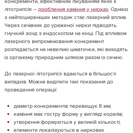
конкременти, ефективним лікуванням яких є
ІНШЕ
літотрипсія –
дроблення каміння у нирках
. Однією
Інтерв'ю
Прес-релізи
з найпоширеніших методик стає лазерний вплив.
Картки
Фото/Відео
Через сечівник до ураженої нирки підводять
гнучкий зонд з ендоскопом на кінці. Під впливом
Репортаж
Made in Lviv
лазерного випромінювання конкремент
Розслідування
розпадається на невеликі шматочки, які виходять
Погляди
із організму природним шляхом разом із сечею.
Ініціативи
Лонгріди
До лазерної літотрипсії вдаються в більшості
випадків. Можна виділити такі показання до
проведення операції:
Зв'язатися з нами
[email protected]
Реклама на сайті
діаметр конкрементів перевищує 8 мм;
каміння має гостру форму у вигляді коралів;
Політика конфіденційності
утворення формуються у великій кількості;
елементи локалізуються в ниркових
Наші соц мережі