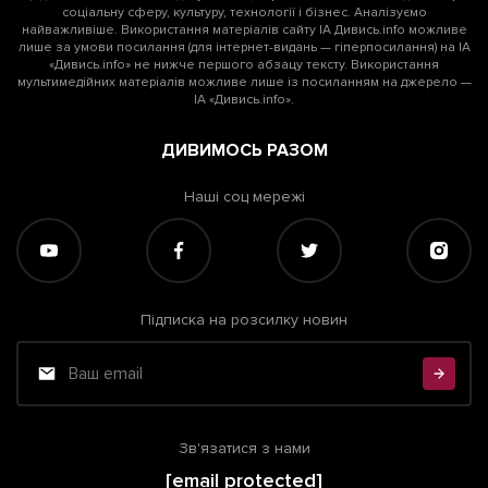
соціальну сферу, культуру, технології і бізнес. Аналізуємо
найважливіше. Використання матеріалів сайту ІА Дивись.info можливе
лише за умови посилання (для інтернет-видань — гіперпосилання) на ІА
«Дивись.info» не нижче першого абзацу тексту. Використання
мультимедійних матеріалів можливе лише із посиланням на джерело —
ІА «Дивись.info».
ДИВИМОСЬ РАЗОМ
Наші соц мережі
Підписка на розсилку новин
Зв'язатися з нами
[email protected]