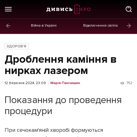
Війна в Україні
Відключення світла
ГОЛОВНЕ
Новини
ЗДОРОВ'Я
Політика
Дроблення каміння в
Економіка
нирках лазером
Бізнес
12 березня 2024, 23:09
Марія Панчишин
752
Життя
Показання до проведення
Культура
процедури
Афіша
При сечокам'яній хворобі формуються