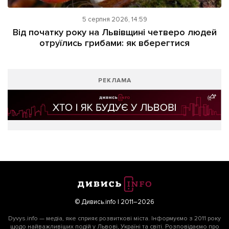
5 серпня 2026, 14:59
Від початку року на Львівщині четверо людей
отруїлись грибами: як вберегтися
РЕКЛАМА
© Дивись.info | 2011–2026
Dyvys.info — медіа, яке сприяє розвиткові міста. Інформуємо з 2011 року
щодо найважливіших подій у Львові, Україні та світі. Розповідаємо про