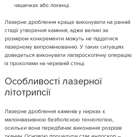
чашечках або лоханці.
Лазерне дроблення краще виконувати на ранній
стадії утворення каміння, адже великі за
Підтримати dyvys.info
розміром конкременти можуть не піддатися
лазерному випромінюванню. У таких ситуаціях
доведеться виконувати лапароскопічну операцію
із проколами на черевній стінці.
Особливості лазерної
літотрипсії
Лазерне дроблення каменів у нирках є
малоінвазивною безболісною технологією,
оскільки вона передбачає виконання розрізів
тканин. Основою процедури стає ендоскоп –