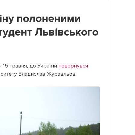
міну полоненими
тудент Львівського
я 15 травня, до України
повернувся
ерситету Владислав Журавльов.