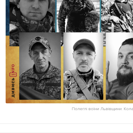
Полеглі воїни Львівщини. Кола