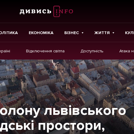
ОЛІТИКА
ЕКОНОМІКА
БІЗНЕС
ЖИТТЯ
КУЛ
країні
Відключення світла
Доступність
Атака 
ІНШЕ
Інтерв'ю
Картки
Репортаж
Розслідування
олону львівського
Погляди
дські простори,
Ініціативи