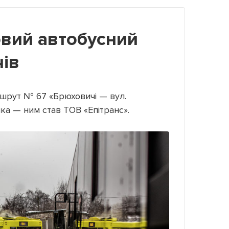
овий автобусний
ів
шрут № 67 «Брюховичі — вул.
ка — ним став ТОВ «Епітранс».