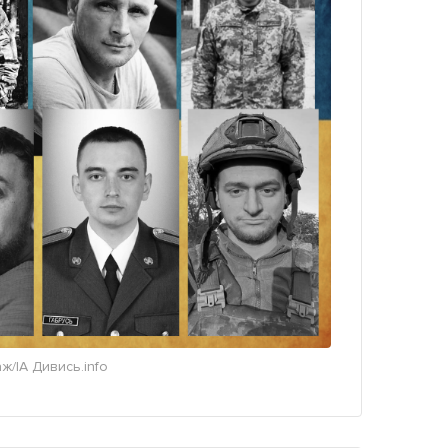
ж/ІА Дивись.info