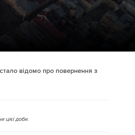
ама на сайті
і
 стало відомо про повернення з
и цієї доби
.