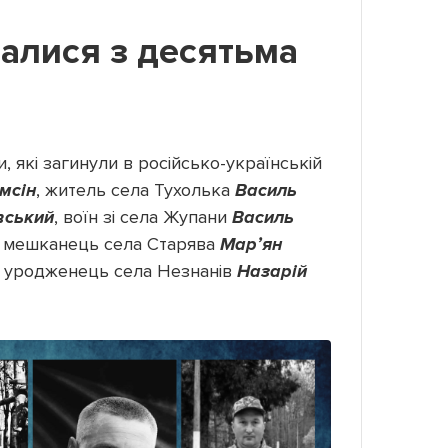
алися з десятьма
, які загинули в російсько-українській
мсін
, житель села Тухолька
Василь
вський
, воїн зі села Жупани
Василь
, мешканець села Старява
Марʼян
, уродженець села Незнанів
Назарій