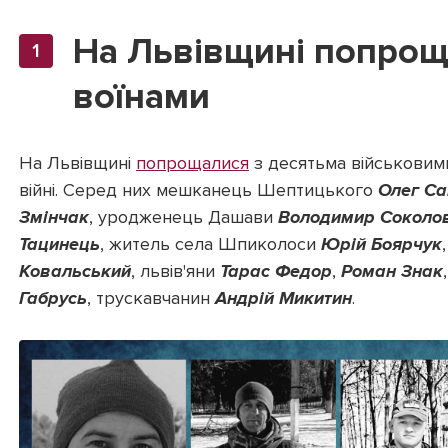
На Львівщині попрощ
воїнами
На Львівщині
попрощалися
з десятьма військовими
війні. Серед них мешканець Шептицького
Олег Са
Змінчак
, уродженець Дашави
Володимир Соколо
Тацинець
, житель села Шпиколоси
Юрій Боярчук
Ковальський
, львів'яни
Тарас Федор
,
Роман Знак
Габрусь
, трускавчанин
Андрій Микитин
.