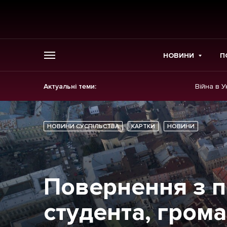
НОВИНИ
П
Актуальні теми:
Війна в У
ГОЛОВНЕ
Новини
НОВИНИ СУСПІЛЬСТВА
КАРТКИ
НОВИНИ
Політика
Економіка
Повернення з п
Бізнес
студента, грома