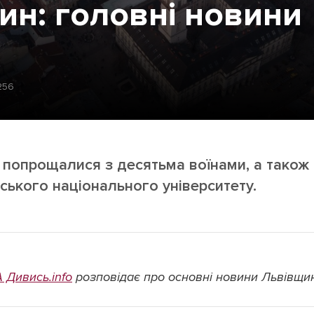
ин: головні новини
Лонгріди
256
[email protected]
Рекл
Політика конфіденційност
ні попрощалися з десятьма воїнами, а також
ського національного університету.
А Дивись.info
розповідає про основні новини Львівщин