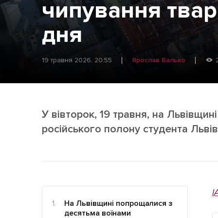
Життя
чипування твар
Культура
дня
Афіша
19 травня 2026, 20:55
Ярослав Валько
У вівторок, 19 травня, на Львівщи
російського полону студента Львів
І
На Львівщині попрощалися з
десятьма воїнами