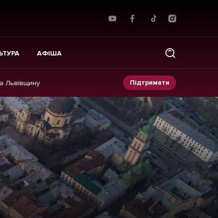
ЬТУРА
АФІША
Підтримати
на Львівщину
Прес-релізи
Фото/Відео
Made in Lviv