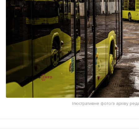
Ілюстративне фото/з архіву редак