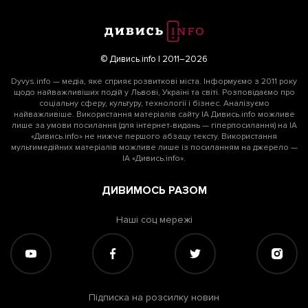
© Дивись.info | 2011–2026
Dyvys.info — медіа, яке сприяє розвиткові міста. Інформуємо з 2011 року
щодо найважливіших подій у Львові, Україні та світі. Розповідаємо про
соціальну сферу, культуру, технології і бізнес. Аналізуємо
найважливіше. Використання матеріалів сайту ІА Дивись.info можливе
лише за умови посилання (для інтернет-видань — гіперпосилання) на ІА
«Дивись.info» не нижче першого абзацу тексту. Використання
мультимедійних матеріалів можливе лише із посиланням на джерело —
ІА «Дивись.info».
ДИВИМОСЬ РАЗОМ
Наші соц мережі
Підписка на розсилку новин