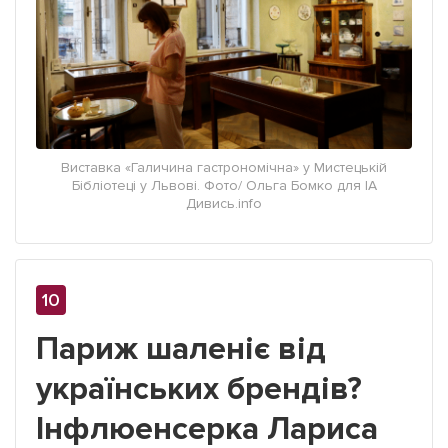
Виставка «Галичина гастрономічна» у Мистецькій
Бібліотеці у Львові. Фото/ Ольга Бомко для ІА
Дивись.info
Париж шаленіє від
українських брендів?
Інфлюенсерка Лариса