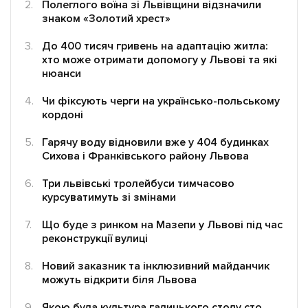
Полеглого воїна зі Львівщини відзначили
знаком «Золотий хрест»
До 400 тисяч гривень на адаптацію житла:
хто може отримати допомогу у Львові та які
нюанси
Підтримати dyvys.info
Чи фіксують черги на українсько-польському
кордоні
Гарячу воду відновили вже у 404 будинках
Сихова і Франківського району Львова
Три львівські тролейбуси тимчасово
курсуватимуть зі змінами
Що буде з ринком на Мазепи у Львові під час
реконструкції вулиці
Новий заказник та інклюзивний майданчик
можуть відкрити біля Львова
Якою була культура галицького столу сто