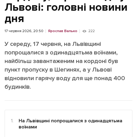
ІНШЕ
Львові: головні новини
Інтерв'ю
Прес-релізи
дня
Картки
Фото/Відео
17 червня 2026, 20:50
Ярослав Валько
222
Репортаж
Made in Lviv
У середу, 17 червня, на Львівщині
Розслідування
попрощалися з одинадцятьма воїнами,
Погляди
найбільш завантаженим на кордоні був
Ініціативи
пункт пропуску в Шегинях, а у Львові
Лонгріди
відновили гарячу воду для ще понад 400
будинків.
Зв'язатися з нами
[email protected]
Реклама на сайті
Політика конфіденційності
На Львівщині попрощалися з одинадцятьма
воїнами
Наші соц мережі