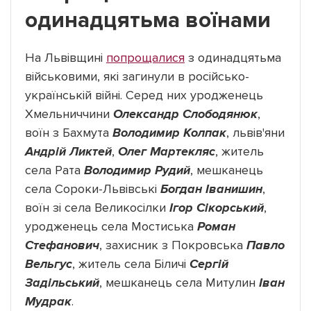
одинадцятьма воїнами
На Львівщині
попрощалися
з одинадцятьма
військовими, які загинули в російсько-
українській війні. Серед них уродженець
Хмельниччини
Олександр Слободянюк
,
воїн з Бахмута
Володимир Колпак
, львів'яни
Андрій Ликтей
,
Олег Мартекляс
, житель
села Рата
Володимир Рудий
, мешканець
села Сороки-Львівські
Богдан Іванишин
,
воїн зі села Великосілки
Ігор Сікорський
,
уродженець села Мостиська
Роман
Стефанович
, захисник з Покровська
Павло
Вельгус
, житель села Біличі
Сергій
Задільський
, мешканець села Митулин
Іван
Мудрак
.