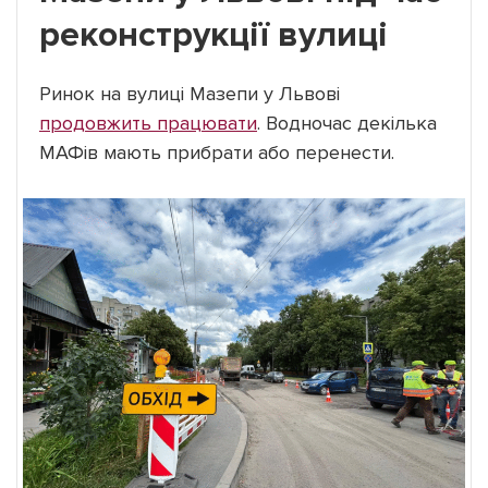
реконструкції вулиці
Ринок на вулиці Мазепи у Львові
продовжить працювати
. Водночас декілька
МАФів мають прибрати або перенести.