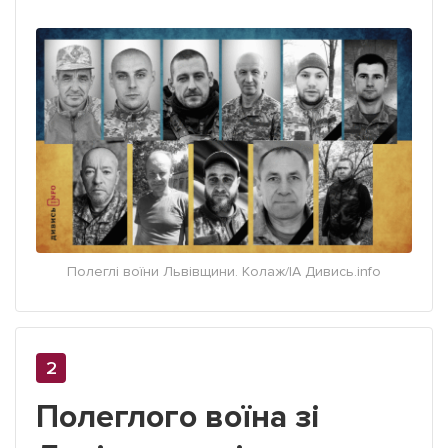
Полеглі воїни Львівщини. Колаж/ІА Дивись.info
Полеглого воїна зі