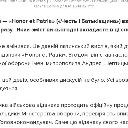
ген Равський на виставці «Honor et Patria/Честь і Батьківщина». Фо
Ольга Бомко для ІА Дивись.info
 — «Honor et Patria» («Честь і Батьківщина») 
разу. Який зміст ви сьогодні вкладаєте в ці сл
не змінився. Це давній латинський вислів, який д
ідзнаки «Honor et Patria». Згодом він став гасло
ної оборони імені митрополита Андрея Шептиць
цей девіз, особливих дискусій не було. Усі зроз
деться.
ка військова відзнака проходить офіційну проце
альдики Міністерства оборони, перевіряють опис
Головнокомандувач. Саме цю відзнаку свого ча