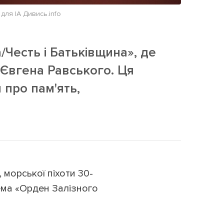
для ІА Дивись.info
/Честь і Батьківщина», де
 Євгена Равського. Ця
 про пам'ять,
 морської піхоти 30-
рема «Орден Залізного