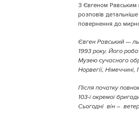
З Євгеном Равським м
розповів детальніше п
повернення до мирно
Євген Равський — льв
1993 року. Його робо
Музею сучасного обр
Норвегії, Німеччині, 
Після початку повно
103-ї окремої бригад
Сьогодні він – ветер