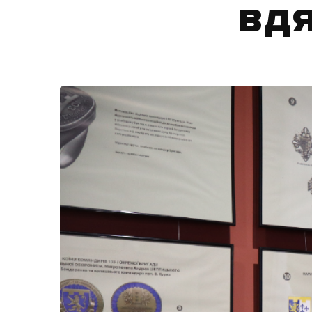
вдя
Життя
Культура
Афіша