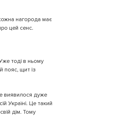
 кожна нагорода має
про цей сенс.
Уже тоді в ньому
 пояс, щит із
 це виявилося дуже
ій Україні. Це такий
вій дім. Тому