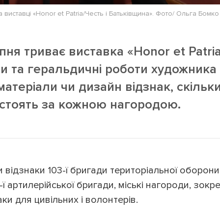
 виставці «Honor et Patria/Честь і Батьківщина». Фото/ Ольга Бомко 
ня триває виставка «Honor et Patria
ди та геральдичні роботи художника
матеріали чи дизайн відзнак, скільки
і стоять за кожною нагородою.
 відзнаки 103-ї бригади територіальної оборони,
3-ї артилерійської бригади, міські нагороди, зок
аки для цивільних і волонтерів.