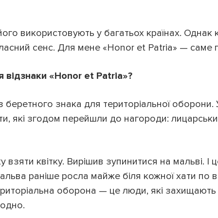
 його використовують у багатьох країнах. Однак
ласний сенс. Для мене «Honor et Patria» — саме 
я відзнаки «Honor et Patria»?
з беретного знака для територіальної оборони. 
и, які згодом перейшли до нагороди: лицарський
у взяти квітку. Вирішив зупинитися на мальві. І
льва раніше росла майже біля кожної хати по вс
риторіальна оборона — це люди, які захищають с
одно.