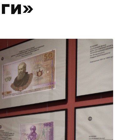
аги»
ама на сайті
і