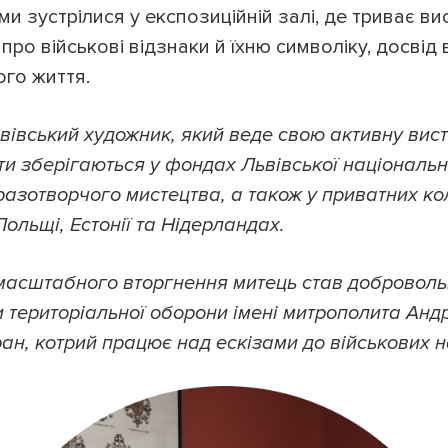
и зустрілися у експозиційній залі, де триває вис
ро військові відзнаки й їхню символіку, досвід в
го життя.
івський художник, який веде свою активну вист
ти зберігаються у фондах Львівської національн
азотворчого мистецтва, а також у приватних ко
Польщі, Естонії та Нідерландах.
масштабного вторгнення митець став доброволь
и територіальної оборони імені митрополита Ан
ан, котрий працює над ескізами до військових н