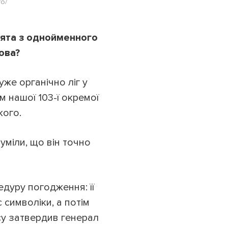
то/
взята з однойменного
ова?
уже органічно ліг у
м нашої 103-ї окремої
кого.
уміли, що він точно
дуру погодження: її
 символіки, а потім
су затвердив генерал