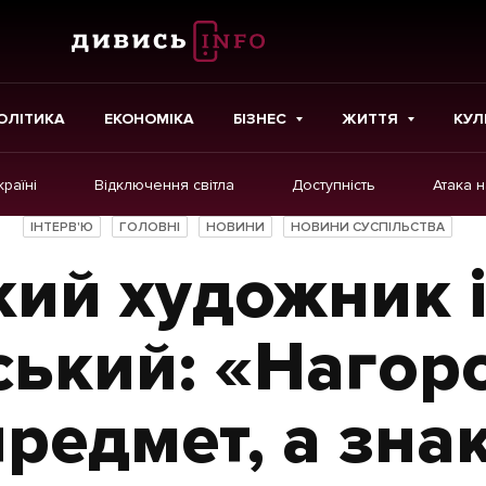
ОЛІТИКА
ЕКОНОМІКА
БІЗНЕС
ЖИТТЯ
КУЛ
країні
Відключення світла
Доступність
Атака 
ІНШЕ
ІНТЕРВ'Ю
ГОЛОВНІ
НОВИНИ
НОВИНИ СУСПІЛЬСТВА
Інтерв'ю
кий художник і
Картки
Репортаж
ський: «Нагоро
Розслідування
редмет, а знак
Погляди
Ініціативи