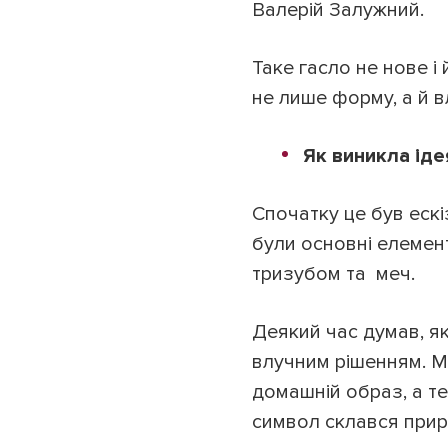
Валерій Залужний.
Таке гасло не нове і
не лише форму, а й в
Як виникла іде
Спочатку це був ескі
були основні елемент
тризубом та меч.
Деякий час думав, як
влучним рішенням. Ма
домашній образ, а те
символ склався прир