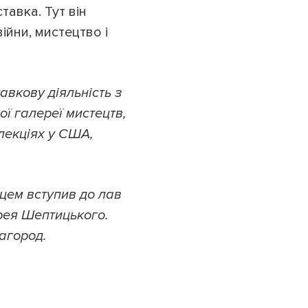
тавка. Тут він
ійни, мистецтво і
авкову діяльність з
ої галереї мистецтв,
лекціях у США,
цем вступив до лав
дрея Шептицького.
агород.