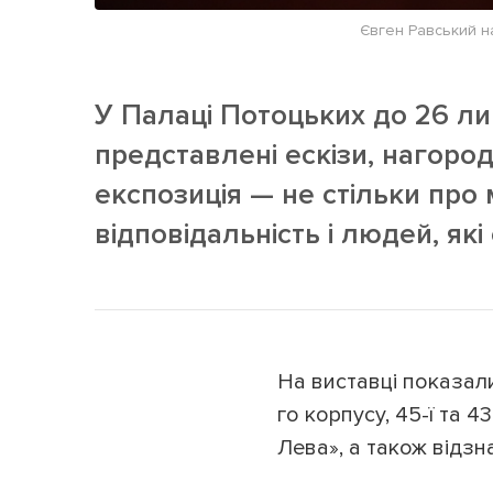
Євген Равський на
У Палаці Потоцьких до 26 лип
представлені ескізи, нагоро
експозиція — не стільки про 
відповідальність і людей, як
На виставці показали
го корпусу, 45-ї та 4
Лева», а також відзн